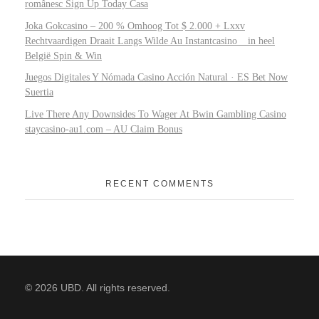
românesc Sign Up Today Casa
Joka Gokcasino – 200 % Omhoog Tot $ 2.000 + Lxxv
Rechtvaardigen Draait Langs Wilde Au Instantcasino _ in heel
België Spin & Win
Juegos Digitales Y Nómada Casino Acción Natural · ES Bet Now
Suertia
Live There Any Downsides To Wager At Bwin Gambling Casino
staycasino-au1.com – AU Claim Bonus
RECENT COMMENTS
© 2026 UBD. All rights reserved.