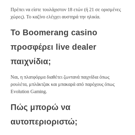
Πρέπει να είστε τουλάχιστον 18 ετών (ή 21 σε ορισμένες
χώρες). Το καζίνο ελέγχει αυστηρά την ηλικία.
Το Boomerang casino
προσφέρει live dealer
παιχνίδια;
Ναι, η πλατφόρμα διαθέτει ζωντανά παιχνίδια όπως
ρουλέτα, μπλάκτζακ και μπακαρά από παρόχους όπως
Evolution Gaming.
Πώς μπορώ να
αυτοπεριοριστώ;