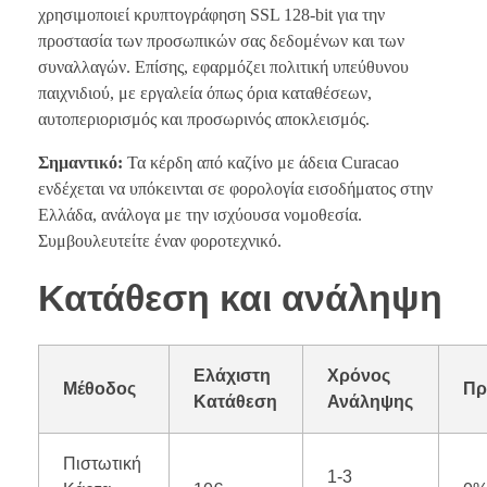
χρησιμοποιεί κρυπτογράφηση SSL 128-bit για την
προστασία των προσωπικών σας δεδομένων και των
συναλλαγών. Επίσης, εφαρμόζει πολιτική υπεύθυνου
παιχνιδιού, με εργαλεία όπως όρια καταθέσεων,
αυτοπεριορισμός και προσωρινός αποκλεισμός.
Σημαντικό:
Τα κέρδη από καζίνο με άδεια Curacao
ενδέχεται να υπόκεινται σε φορολογία εισοδήματος στην
Ελλάδα, ανάλογα με την ισχύουσα νομοθεσία.
Συμβουλευτείτε έναν φοροτεχνικό.
Κατάθεση και ανάληψη
Ελάχιστη
Χρόνος
Μέθοδος
Πρ
Κατάθεση
Ανάληψης
Πιστωτική
1-3