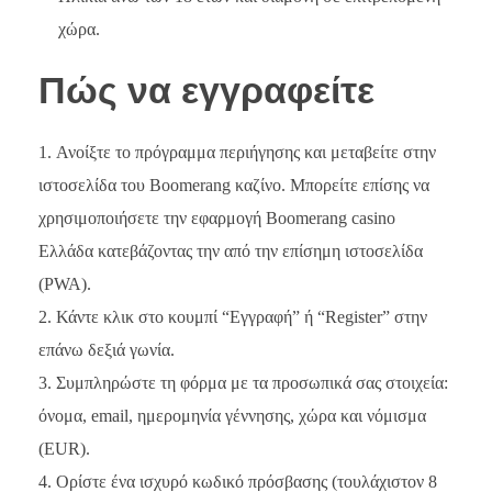
χώρα.
Πώς να εγγραφείτε
Ανοίξτε το πρόγραμμα περιήγησης και μεταβείτε στην
ιστοσελίδα του Boomerang καζίνο. Μπορείτε επίσης να
χρησιμοποιήσετε την εφαρμογή Boomerang casino
Ελλάδα κατεβάζοντας την από την επίσημη ιστοσελίδα
(PWA).
Κάντε κλικ στο κουμπί “Εγγραφή” ή “Register” στην
επάνω δεξιά γωνία.
Συμπληρώστε τη φόρμα με τα προσωπικά σας στοιχεία:
όνομα, email, ημερομηνία γέννησης, χώρα και νόμισμα
(EUR).
Ορίστε ένα ισχυρό κωδικό πρόσβασης (τουλάχιστον 8