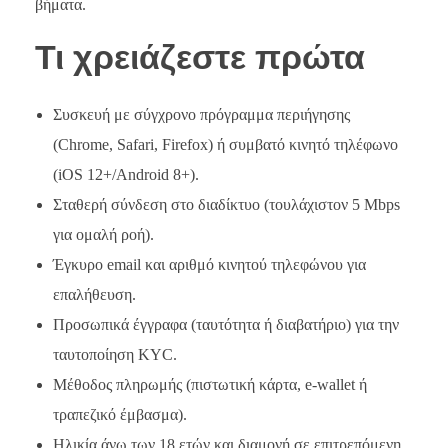
βήματα.
Τι χρειάζεστε πρώτα
Συσκευή με σύγχρονο πρόγραμμα περιήγησης
(Chrome, Safari, Firefox) ή συμβατό κινητό τηλέφωνο
(iOS 12+/Android 8+).
Σταθερή σύνδεση στο διαδίκτυο (τουλάχιστον 5 Mbps
για ομαλή ροή).
Έγκυρο email και αριθμό κινητού τηλεφώνου για
επαλήθευση.
Προσωπικά έγγραφα (ταυτότητα ή διαβατήριο) για την
ταυτοποίηση KYC.
Μέθοδος πληρωμής (πιστωτική κάρτα, e-wallet ή
τραπεζικό έμβασμα).
Ηλικία άνω των 18 ετών και διαμονή σε επιτρεπόμενη