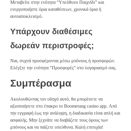
Μεταβείτε στην ενότητα “Υπεύθυνο Παιχνίδι” και
ενεργοποιήστε όρια καταθέσεων, χρονικά όρια ή
αυτοαποκλεισμό.
Υπάρχουν διαθέσιμες
δωρεάν περιστροφές;
Ναι, συχνά προσφέρονται μέσω μπόνους ή προσφορών.
Ελέγξτε την ενότητα “Προσφορές” στο λογαριασμό σας.
Συμπέρασμα
Ακολουθώντας τον οδηγό αυτό, θα μπορέσετε να
αξιοποιήσετε στο έπακρο το Boomerang casino app. Από
την εγγραφή έως την ανάληψη, η διαδικασία είναι απλή και
ασφαλής. Μην ξεχνάτε να διαβάζετε τους όρους των
μπόνους και να παίζετε υπεύθυνα. Καλή επιτυχία!