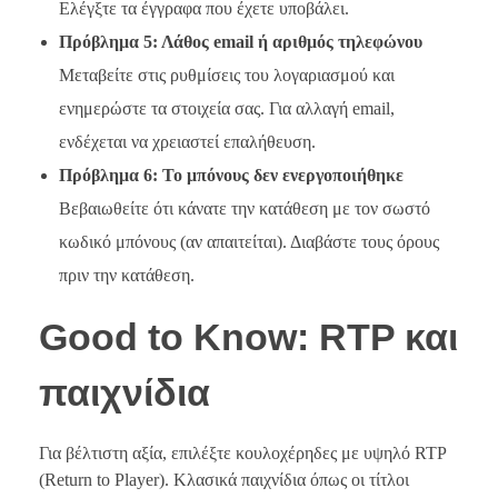
Ελέγξτε τα έγγραφα που έχετε υποβάλει.
Πρόβλημα 5: Λάθος email ή αριθμός τηλεφώνου
Μεταβείτε στις ρυθμίσεις του λογαριασμού και
ενημερώστε τα στοιχεία σας. Για αλλαγή email,
ενδέχεται να χρειαστεί επαλήθευση.
Πρόβλημα 6: Το μπόνους δεν ενεργοποιήθηκε
Βεβαιωθείτε ότι κάνατε την κατάθεση με τον σωστό
κωδικό μπόνους (αν απαιτείται). Διαβάστε τους όρους
πριν την κατάθεση.
Good to Know: RTP και
παιχνίδια
Για βέλτιστη αξία, επιλέξτε κουλοχέρηδες με υψηλό RTP
(Return to Player). Κλασικά παιχνίδια όπως οι τίτλοι