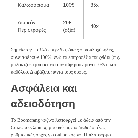
Καλωσόρισμα
100€
35x
Δωρεάν
20€
40x
Περιστροφές
(αξία)
Σημείωση: Πολλά παιχνίδια, όπως οι κουλοχέρηδες,
συνεισφέρουν 100%, ενώ τα επιτραπέζια παιχνίδια (π.χ.
μπλάκτζακ) μπορεί να συνεισφέρουν μόνο 10% ή και
καθόλου. Διαβάζετε πάντα τους όρους.
Ασφάλεια και
αδειοδότηση
Το Boomerang καζίνο λειτουργεί με άδεια από την
Curacao eGaming, μια από τις πιο διαδεδομένες
ρυθμιστικές αρχές για online καζίνο. Η πλατφόρμα