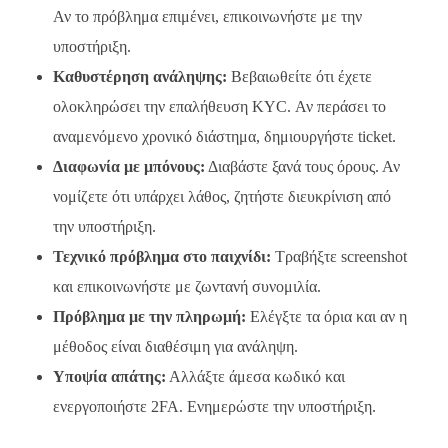
Αν το πρόβλημα επιμένει, επικοινωνήστε με την
υποστήριξη.
Καθυστέρηση ανάληψης:
Βεβαιωθείτε ότι έχετε
ολοκληρώσει την επαλήθευση KYC. Αν περάσει το
αναμενόμενο χρονικό διάστημα, δημιουργήστε ticket.
Διαφωνία με μπόνους:
Διαβάστε ξανά τους όρους. Αν
νομίζετε ότι υπάρχει λάθος, ζητήστε διευκρίνιση από
την υποστήριξη.
Τεχνικό πρόβλημα στο παιχνίδι:
Τραβήξτε screenshot
και επικοινωνήστε με ζωντανή συνομιλία.
Πρόβλημα με την πληρωμή:
Ελέγξτε τα όρια και αν η
μέθοδος είναι διαθέσιμη για ανάληψη.
Υποψία απάτης:
Αλλάξτε άμεσα κωδικό και
ενεργοποιήστε 2FA. Ενημερώστε την υποστήριξη.