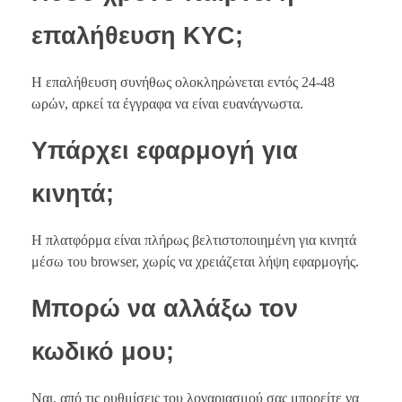
επαλήθευση KYC;
Η επαλήθευση συνήθως ολοκληρώνεται εντός 24-48
ωρών, αρκεί τα έγγραφα να είναι ευανάγνωστα.
Υπάρχει εφαρμογή για
κινητά;
Η πλατφόρμα είναι πλήρως βελτιστοποιημένη για κινητά
μέσω του browser, χωρίς να χρειάζεται λήψη εφαρμογής.
Μπορώ να αλλάξω τον
κωδικό μου;
Ναι, από τις ρυθμίσεις του λογαριασμού σας μπορείτε να