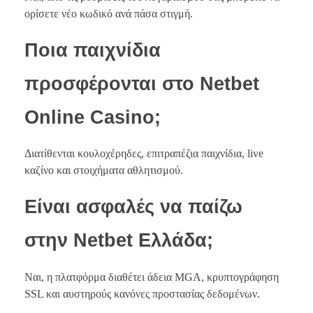
ορίσετε νέο κωδικό ανά πάσα στιγμή.
Ποια παιχνίδια
προσφέρονται στο Netbet
Online Casino;
Διατίθενται κουλοχέρηδες, επιτραπέζια παιχνίδια, live
καζίνο και στοιχήματα αθλητισμού.
Είναι ασφαλές να παίζω
στην Netbet Ελλάδα;
Ναι, η πλατφόρμα διαθέτει άδεια MGA, κρυπτογράφηση
SSL και αυστηρούς κανόνες προστασίας δεδομένων.