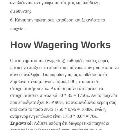
ανεβάζοντας αντίγραφο ταυτότητας και απόδειξη
διεύθυνσης.
Κάντε την πρώτη σας κατάθεση και ξεκινήστε το
παιχνίδι.
How Wagering Works
Ο στοιχηματισμός (wagering) καθορίζει πόσες φορές
πρέπει να παίξετε το ποσό του μπόνους πριν μπορέσετε να
κάνετε ανάληψη. Για παράδειγμα, ας υποθέσουμε ότι
λαμβάνετε ένα μπόνους ύψους 50€ με απαίτηση
στοιχηματισμού 35x. Αυτό σημαίνει ότι πρέπει να
στοιχηματίσετε συνολικά 50 * 35 = 1750€. Αν το παιχνίδι
που επιλέγετε έχει RTP 96%, τα αναμενόμενα κέρδη σας
από αυτό το ποσό είναι 1750 * 0,96 = 1680€, ενώ η
αναμενόμενη απώλεια είναι 1750 * 0,04 = 70€.
Σημαντικό:
Λάβετε υπόψη ότι διαφορετικά παιχνίδια