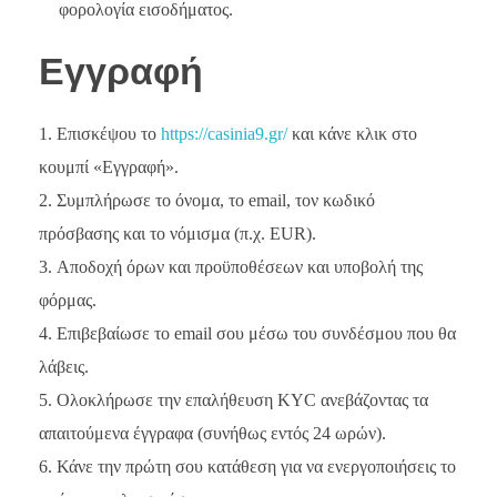
φορολογία εισοδήματος.
Εγγραφή
Επισκέψου το
https://casinia9.gr/
και κάνε κλικ στο
κουμπί «Εγγραφή».
Συμπλήρωσε το όνομα, το email, τον κωδικό
πρόσβασης και το νόμισμα (π.χ. EUR).
Αποδοχή όρων και προϋποθέσεων και υποβολή της
φόρμας.
Επιβεβαίωσε το email σου μέσω του συνδέσμου που θα
λάβεις.
Ολοκλήρωσε την επαλήθευση KYC ανεβάζοντας τα
απαιτούμενα έγγραφα (συνήθως εντός 24 ωρών).
Κάνε την πρώτη σου κατάθεση για να ενεργοποιήσεις το