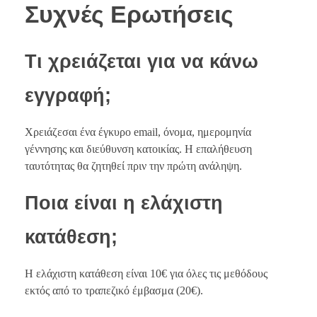
Συχνές Ερωτήσεις
Τι χρειάζεται για να κάνω
εγγραφή;
Χρειάζεσαι ένα έγκυρο email, όνομα, ημερομηνία
γέννησης και διεύθυνση κατοικίας. Η επαλήθευση
ταυτότητας θα ζητηθεί πριν την πρώτη ανάληψη.
Ποια είναι η ελάχιστη
κατάθεση;
Η ελάχιστη κατάθεση είναι 10€ για όλες τις μεθόδους
εκτός από το τραπεζικό έμβασμα (20€).