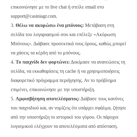
επικοινώνησε με το live chat ή στείλε email στο
support@casiniagr.com.
Θέλω να ακυρώσω ένα μπόνους:
Μετάβαση στη
σελίδα του λογαριασμού σου και επέλεξε «Ακύρωση
Μπόνους». Διάβασε προσεκτικά τους όρους, καθώς μπορεί
να χάσεις τα κέρδη από το μπόνους.
Το παιχνίδι δεν φορτώνει:
Δοκίμασε να ανανεώσεις τη
σελίδα, να εκκαθαρίσεις τη cache ή να χρησιμοποιήσεις
διαφορετικό πρόγραμμα περιήγησης. Αν το πρόβλημα
επιμένει, επικοινώνησε με την υποστήριξη.
Αμφισβήτηση αποτελέσματος:
Διάβασε τους κανόνες
του παιχνιδιού και, αν νομίζεις ότι υπάρχει σφάλμα, ζήτησε
από την υποστήριξη το ιστορικό του γύρου. Οι πάροχοι
λογισμικού ελέγχουν τα αποτελέσματα από απόσταση.