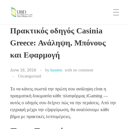
UBD
United Business Development
Πρακτικός οδηγός Casinia
HOME
Greece: Ανάληψη, Μπόνους
και Εφαρμογή
ABOUT US
June 16, 2016
by
hussien
with
no comment
Uncategorized
OUR BRANDS
Το να κάνεις σωστά την πρώτη σου ανάληψη είναι η
πραγματική δοκιμασία κάθε πλατφόρμας iGaming —
αυτός ο οδηγός σου δείχνει πώς να την περάσεις. Από την
CAREERS
εγγραφή μέχρι την εξαργύρωση, θα αναλύσουμε κάθε
βήμα με πρακτικές λεπτομέρειες.
CONTACT US