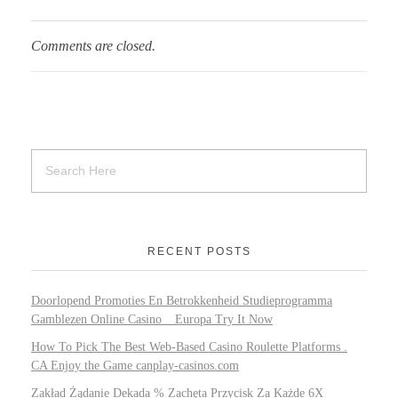
Comments are closed.
RECENT POSTS
Doorlopend Promoties En Betrokkenheid Studieprogramma
Gamblezen Online Casino _ Europa Try It Now
How To Pick The Best Web-Based Casino Roulette Platforms .
CA Enjoy the Game canplay-casinos.com
Zakład Żądanie Dekada % Zachęta Przycisk Za Każde 6X