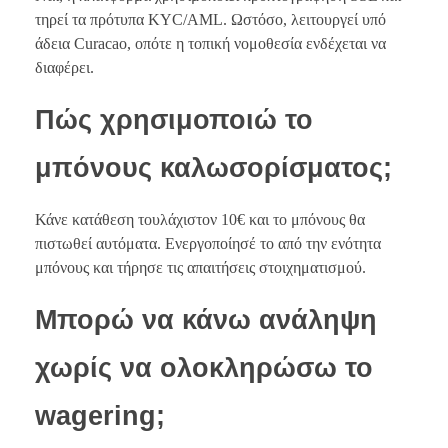
τηρεί τα πρότυπα KYC/AML. Ωστόσο, λειτουργεί υπό
άδεια Curacao, οπότε η τοπική νομοθεσία ενδέχεται να
διαφέρει.
Πώς χρησιμοποιώ το
μπόνους καλωσορίσματος;
Κάνε κατάθεση τουλάχιστον 10€ και το μπόνους θα
πιστωθεί αυτόματα. Ενεργοποίησέ το από την ενότητα
μπόνους και τήρησε τις απαιτήσεις στοιχηματισμού.
Μπορώ να κάνω ανάληψη
χωρίς να ολοκληρώσω το
wagering;