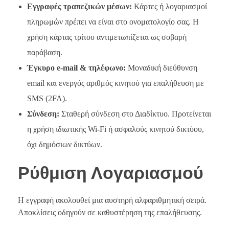
Εγγραφές τραπεζικών μέσων:
Κάρτες ή λογαριασμοί
πληρωμών πρέπει να είναι στο ονοματολογίο σας. Η
χρήση κάρτας τρίτου αντιμετωπίζεται ως σοβαρή
παράβαση.
Έγκυρο e-mail & τηλέφωνο:
Μοναδική διεύθυνση
email και ενεργός αριθμός κινητού για επαλήθευση με
SMS (2FA).
Σύνδεση:
Σταθερή σύνδεση στο Διαδίκτυο. Προτείνεται
η χρήση ιδιωτικής Wi-Fi ή ασφαλούς κινητού δικτύου,
όχι δημόσιων δικτύων.
Ρύθμιση Λογαριασμού
Η εγγραφή ακολουθεί μια αυστηρή αλφαριθμητική σειρά.
Αποκλίσεις οδηγούν σε καθυστέρηση της επαλήθευσης.