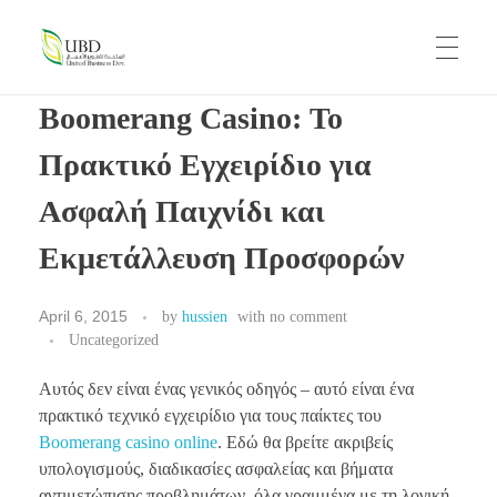
UBD
United Business Development
Boomerang Casino: Το
HOME
Πρακτικό Εγχειρίδιο για
Ασφαλή Παιχνίδι και
ABOUT US
Εκμετάλλευση Προσφορών
OUR BRANDS
April 6, 2015
by
hussien
with
no comment
Uncategorized
Αυτός δεν είναι ένας γενικός οδηγός – αυτό είναι ένα
CAREERS
πρακτικό τεχνικό εγχειρίδιο για τους παίκτες του
Boomerang casino online
. Εδώ θα βρείτε ακριβείς
υπολογισμούς, διαδικασίες ασφαλείας και βήματα
αντιμετώπισης προβλημάτων, όλα γραμμένα με τη λογική
CONTACT US