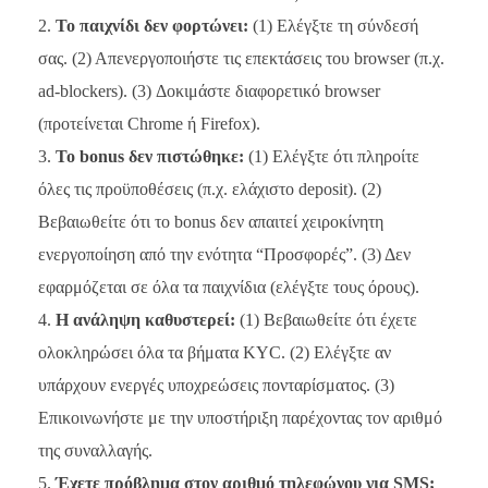
Το παιχνίδι δεν φορτώνει:
(1) Ελέγξτε τη σύνδεσή
σας. (2) Απενεργοποιήστε τις επεκτάσεις του browser (π.χ.
ad-blockers). (3) Δοκιμάστε διαφορετικό browser
(προτείνεται Chrome ή Firefox).
Το bonus δεν πιστώθηκε:
(1) Ελέγξτε ότι πληροίτε
όλες τις προϋποθέσεις (π.χ. ελάχιστο deposit). (2)
Βεβαιωθείτε ότι το bonus δεν απαιτεί χειροκίνητη
ενεργοποίηση από την ενότητα “Προσφορές”. (3) Δεν
εφαρμόζεται σε όλα τα παιχνίδια (ελέγξτε τους όρους).
Η ανάληψη καθυστερεί:
(1) Βεβαιωθείτε ότι έχετε
ολοκληρώσει όλα τα βήματα KYC. (2) Ελέγξτε αν
υπάρχουν ενεργές υποχρεώσεις πονταρίσματος. (3)
Επικοινωνήστε με την υποστήριξη παρέχοντας τον αριθμό
της συναλλαγής.
Έχετε πρόβλημα στον αριθμό τηλεφώνου για SMS;