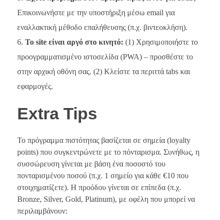
Επικοινωνήστε με την υποστήριξη μέσω email για
εναλλακτική μέθοδο επαλήθευσης (π.χ. βιντεοκλήση).
Το site είναι αργό στο κινητό:
(1) Χρησιμοποιήστε το
προογραμματισμένο ιστοσελίδα (PWA) – προσθέστε το
στην αρχική οθόνη σας. (2) Κλείστε τα περιττά tabs και
εφαρμογές.
Extra Tips
Το πρόγραμμα πιστότητας βασίζεται σε σημεία (loyalty
points) που συγκεντρώνετε με το πόνταρισμα. Συνήθως, η
συσσώρευση γίνεται με βάση ένα ποσοστό του
πονταρισμένου ποσού (π.χ. 1 σημείο για κάθε €10 που
στοιχηματίζετε). Η προόδου γίνεται σε επίπεδα (π.χ.
Bronze, Silver, Gold, Platinum), με οφέλη που μπορεί να
περιλαμβάνουν: