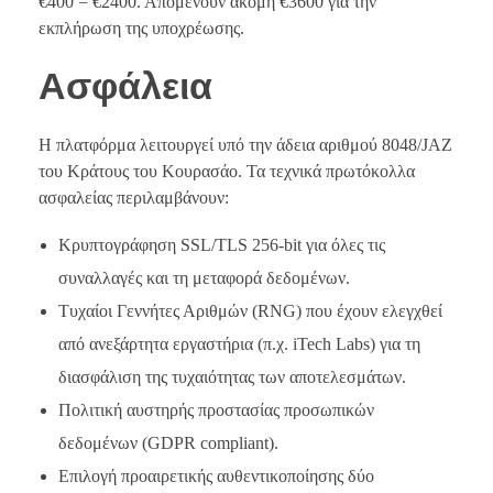
€400 = €2400. Απομένουν ακόμη €3600 για την
εκπλήρωση της υποχρέωσης.
Ασφάλεια
Η πλατφόρμα λειτουργεί υπό την άδεια αριθμού 8048/JAZ
του Κράτους του Κουρασάο. Τα τεχνικά πρωτόκολλα
ασφαλείας περιλαμβάνουν:
Κρυπτογράφηση SSL/TLS 256-bit για όλες τις
συναλλαγές και τη μεταφορά δεδομένων.
Τυχαίοι Γεννήτες Αριθμών (RNG) που έχουν ελεγχθεί
από ανεξάρτητα εργαστήρια (π.χ. iTech Labs) για τη
διασφάλιση της τυχαιότητας των αποτελεσμάτων.
Πολιτική αυστηρής προστασίας προσωπικών
δεδομένων (GDPR compliant).
Επιλογή προαιρετικής αυθεντικοποίησης δύο