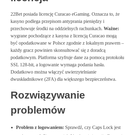
22Bet posiada licencję Curacao eGaming. Oznacza to, że
kasyno podlega przepisom antyprania pieniędzy i
przechowuje środki na oddzielnych rachunkach.
Ważne:
wygrane pochodzące z kasyna z licencją Curacao mogą
być opodatkowane w Polsce zgodnie z lokalnym prawem –
każdy gracz powinien skonsultować się z doradcą
podatkowym. Platforma szyfruje dane za pomocą protokołu
SSL 128-bit, a logowanie wymaga podania hasła.
Dodatkowo można włączyć uwierzytelnianie
dwuskładnikowe (2FA) dla większego bezpieczeństwa.
Rozwiązywanie
problemów
Problem z logowaniem:
Sprawdź, czy Caps Lock jest