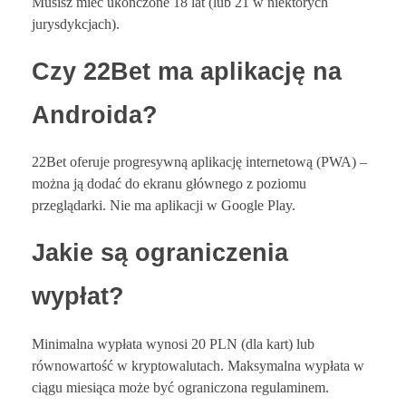
Musisz mieć ukończone 18 lat (lub 21 w niektórych
jurysdykcjach).
Czy 22Bet ma aplikację na
Androida?
22Bet oferuje progresywną aplikację internetową (PWA) –
można ją dodać do ekranu głównego z poziomu
przeglądarki. Nie ma aplikacji w Google Play.
Jakie są ograniczenia
wypłat?
Minimalna wypłata wynosi 20 PLN (dla kart) lub
równowartość w kryptowalutach. Maksymalna wypłata w
ciągu miesiąca może być ograniczona regulaminem.