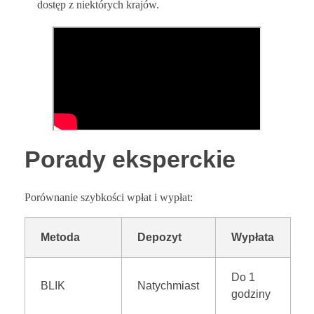
dostęp z niektórych krajów.
Porady eksperckie
Porównanie szybkości wpłat i wypłat:
Metoda
Depozyt
Wypłata
Do 1
BLIK
Natychmiast
godziny