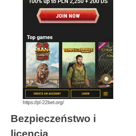
https://pl-22bet.org/
Bezpieczeństwo i
licencja