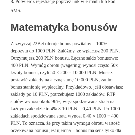
Potwierdź rejestrację poprzez link w e-mailu lub kod
SMS.
Matematyka bonusów
Zazwyczaj 22Bet oferuje bonus powitalny – 100%
depozytu do 1000 PLN. Załóżmy, że wpłacasz 200 PLN.
Otrzymujesz 200 PLN bonusu. Łączne saldo bonusowe:
400 PLN. Wymóg obrotu (wagering) wynosi często 50x
kwoty bonusu, czyli 50 × 200 = 10 000 PLN. Musisz
postawić zakłady na łączną sumę 10 000 PLN, zanim
bonus stanie się wypłacalny. Przykładowo, jeśli obstawiasz
zakłady po 10 PLN, potrzebujesz 1000 zakładów. RTP
slotów wynosi około 96%, więc spodziewana strata na
każdym zakładzie to 4% × 10 PLN = 0,40 PLN. Po 1000
zakładach spodziewana strata wynosi 0,40 × 1000 = 400
PLN. To oznacza, że przy takim wymogu obrotu wartość
oczekiwana bonusu jest ujemna – bonus ma sens tylko dla