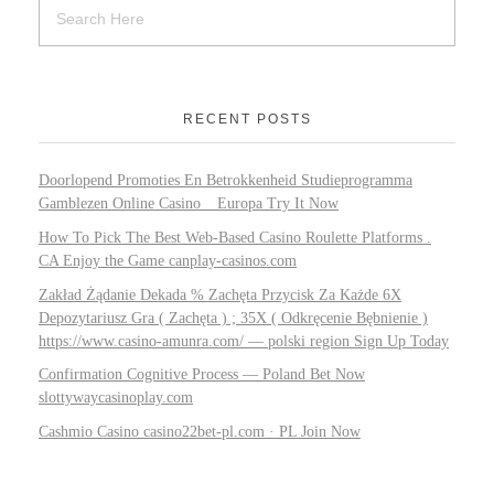
RECENT POSTS
Doorlopend Promoties En Betrokkenheid Studieprogramma
Gamblezen Online Casino _ Europa Try It Now
How To Pick The Best Web-Based Casino Roulette Platforms .
CA Enjoy the Game canplay-casinos.com
Zakład Żądanie Dekada % Zachęta Przycisk Za Każde 6X
Depozytariusz Gra ( Zachęta ) ; 35X ( Odkręcenie Bębnienie )
https://www.casino-amunra.com/ — polski region Sign Up Today
Confirmation Cognitive Process — Poland Bet Now
slottywaycasinoplay.com
Cashmio Casino casino22bet-pl.com · PL Join Now