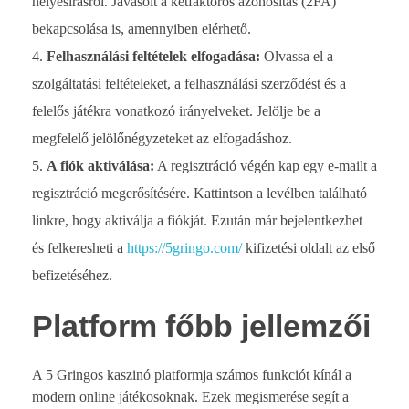
helyesírásról. Javasolt a kétfaktoros azonosítás (2FA)
bekapcsolása is, amennyiben elérhető.
Felhasználási feltételek elfogadása:
Olvassa el a
szolgáltatási feltételeket, a felhasználási szerződést és a
felelős játékra vonatkozó irányelveket. Jelölje be a
megfelelő jelölőnégyzeteket az elfogadáshoz.
A fiók aktiválása:
A regisztráció végén kap egy e-mailt a
regisztráció megerősítésére. Kattintson a levélben található
linkre, hogy aktiválja a fiókját. Ezután már bejelentkezhet
és felkeresheti a
https://5gringo.com/
kifizetési oldalt az első
befizetéséhez.
Platform főbb jellemzői
A 5 Gringos kaszinó platformja számos funkciót kínál a
modern online játékosoknak. Ezek megismerése segít a