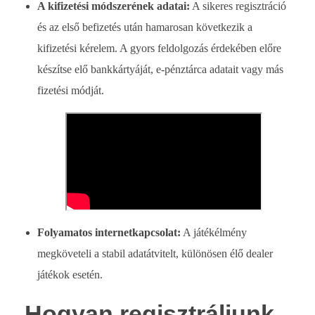
A kifizetési módszerének adatai:
A sikeres regisztráció
és az első befizetés után hamarosan következik a
kifizetési kérelem. A gyors feldolgozás érdekében előre
készítse elő bankkártyáját, e-pénztárca adatait vagy más
fizetési módját.
Folyamatos internetkapcsolat:
A játékélmény
megköveteli a stabil adatátvitelt, különösen élő dealer
játékok esetén.
Hogyan regisztráljunk