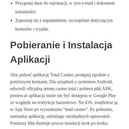
Przygotuj dane do rejestracji, w tym e-mail i dokument
tożsamości.
Zapoznaj się z regulaminem, szczególnie dotyczącym
bonusów i wypłat.
Pobieranie i Instalacja
Aplikacji
Aby pobrać aplikację Total Casino, postępuj zgodnie z
poniższymi krokami. Dla urządzeń z systemem Android,
odwiedź oficjalną stronę casino total i pobierz plik APK,
ponieważ aplikacja może nie być dostępna w Google Play
ze względu na restrykcje hazardowe. Na iOS, znajdziesz ją
w App Store po wyszukaniu “total casino”. Po pobraniu,
zainstaluj aplikację, udzielając niezbędnych uprawnień.
Poniższy film ilustruje proces instalacji krok po kroku.