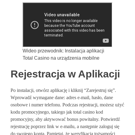
Wideo przewodnik: Instalacja aplikacji
Total Casino na urządzenia mobilne
Rejestracja w Aplikacji
Po instalacji, otwórz aplikację i kliknij “Zarejestruj się”.
Wprowadź wymagane dane: adres e-mail, hasło, dane
osobowe i numer telefonu. Podczas rejestracji, możesz użyć
kodu promocyjnego, takiego jak total casino kod
promocyjny, aby aktywować bonus powitalny. Potwierdź
rejestrację poprzez link w e-mailu, a następnie zaloguj się
do swojego konta. Pamiętaj, że weryfikacja tożsamości