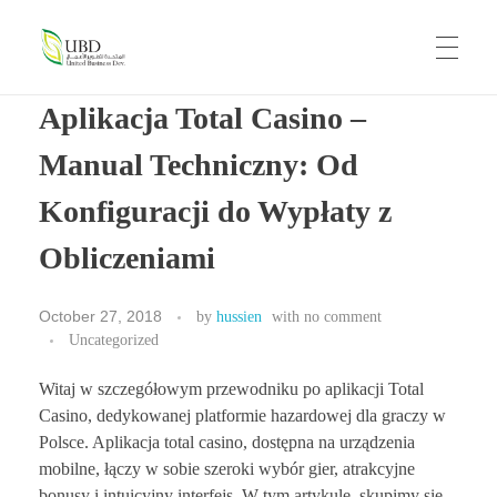
UBD
United Business Development
Aplikacja Total Casino –
HOME
Manual Techniczny: Od
Konfiguracji do Wypłaty z
ABOUT US
Obliczeniami
OUR BRANDS
October 27, 2018
by
hussien
with
no comment
Uncategorized
Witaj w szczegółowym przewodniku po aplikacji Total
CAREERS
Casino, dedykowanej platformie hazardowej dla graczy w
Polsce. Aplikacja total casino, dostępna na urządzenia
mobilne, łączy w sobie szeroki wybór gier, atrakcyjne
bonusy i intuicyjny interfejs. W tym artykule, skupimy się
CONTACT US