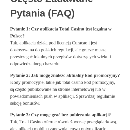
Pytania (FAQ)
Pytanie 1: Czy aplikacja Total Casino jest legalna w
Polsce?
Tak, aplikacja działa pod licencją Curacao i jest
dostosowana do polskich regulacji, ale gracze muszą
przestrzegać lokalnych przepisów dotyczących wieku i
odpowiedzialnego hazardu.
Pytanie 2: Jak mogę znaleźć aktualny kod promocyjny?
Kody promocyjne, takie jak total casino kod promocyjny,
są często publikowane na stronie internetowej lub w
powiadomieniach push w aplikacji. Sprawdzaj regularnie
sekcję bonusów.
Pytanie 3: Czy mogę grać bez pobierania aplikacji?
Tak, Total Casino oferuje również wersję przeglądarkową,
ale aplikacja mobilna zapewnia lepszą optymalizację i