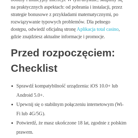
na praktycznych aspektach: od pobrania i instalacji, przez
strategie bonusowe z przykładami matematycznymi, po
rozwiązywanie typowych problemów. Dla pełnego
dostępu, odwiedź oficjalną stronę
Aplikacja total casino
,
gdzie znajdziesz aktualne informacje i promocje.
Przed rozpoczęciem:
Checklist
Sprawdź kompatybilność urządzenia: iOS 10.0+ lub
Android 5.0+.
Upewnij się o stabilnym połączeniu internetowym (Wi-
Fi lub 4G/5G).
Potwierdź, że masz ukończone 18 lat, zgodnie z polskim
prawem.