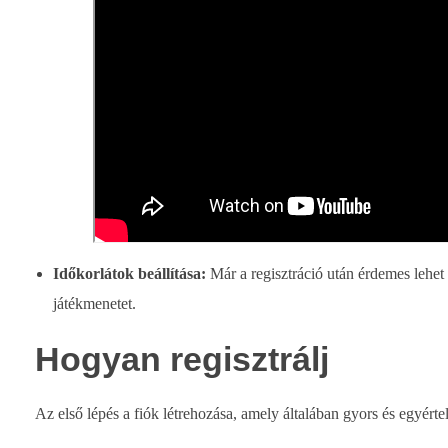
Időkorlátok beállítása:
Már a regisztráció után érdemes lehet b
játékmenetet.
Hogyan regisztrálj
Az első lépés a fiók létrehozása, amely általában gyors és egyérte