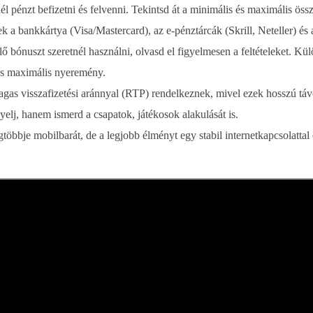
 pénzt befizetni és felvenni. Tekintsd át a minimális és maximális össz
k a bankkártya (Visa/Mastercard), az e-pénztárcák (Skrill, Neteller) és 
bónuszt szeretnél használni, olvasd el figyelmesen a feltételeket. Kül
eges maximális nyeremény.
gas visszafizetési aránnyal (RTP) rendelkeznek, mivel ezek hosszú t
yelj, hanem ismerd a csapatok, játékosok alakulását is.
öbbje mobilbarát, de a legjobb élményt egy stabil internetkapcsolattal és