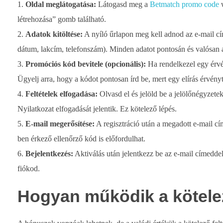
Oldal meglátogatása:
Látogasd meg a
Betmatch promo code
w
létrehozása” gomb található.
Adatok kitöltése:
A nyíló űrlapon meg kell adnod az e-mail cím
dátum, lakcím, telefonszám). Minden adatot pontosán és valósan
Promóciós kód bevitele (opcionális):
Ha rendelkezel egy érvé
Ügyelj arra, hogy a kódot pontosan írd be, mert egy elírás érvényt
Feltételek elfogadása:
Olvasd el és jelöld be a jelölőnégyzetek
Nyilatkozat elfogadását jelentik. Ez kötelező lépés.
E-mail megerősítése:
A regisztráció után a megadott e-mail cí
ben érkező ellenőrző kód is előfordulhat.
Bejelentkezés:
Aktiválás után jelentkezz be az e-mail címeddel
fiókod.
Hogyan működik a kötelező