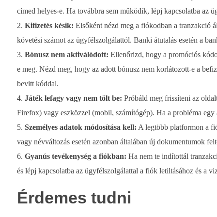
címed helyes-e. Ha továbbra sem működik, lépj kapcsolatba az ügy
Kifizetés késik:
Elsőként nézd meg a fiókodban a tranzakció ál
követési számot az ügyfélszolgálattól. Banki átutalás esetén a b
Bónusz nem aktiválódott:
Ellenőrizd, hogy a promóciós kódo
e meg. Nézd meg, hogy az adott bónusz nem korlátozott-e a befi
bevitt kóddal.
Játék lefagy vagy nem tölt be:
Próbáld meg frissíteni az olda
Firefox) vagy eszközzel (mobil, számítógép). Ha a probléma egy ad
Személyes adatok módosítása kell:
A legtöbb platformon a fi
vagy névváltozás esetén azonban általában új dokumentumok feltölt
Gyanús tevékenység a fiókban:
Ha nem te indítottál tranzakci
és lépj kapcsolatba az ügyfélszolgálattal a fiók letiltásához és a 
Érdemes tudni