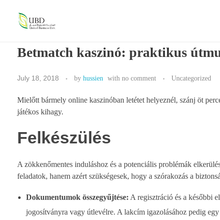
UBD
United Business Development
Betmatch kaszinó: praktikus útmuta
July 18, 2018
by
hussien
with
no comment
Uncategorized
Mielőtt bármely online kaszinóban letétet helyeznél, szánj öt perc
játékos kihagy.
Felkészülés
A zökkenőmentes induláshoz és a potenciális problémák elkerülésé
feladatok, hanem azért szükségesek, hogy a szórakozás a bizton
Dokumentumok összegyűjtése:
A regisztráció és a későbbi 
jogosítványra vagy útlevélre. A lakcím igazolásához pedig egy 