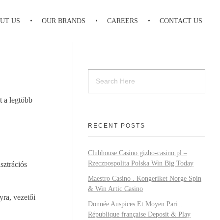
UT US
OUR BRANDS
CAREERS
CONTACT US
t a legtöbb
RECENT POSTS
Clubhouse Casino gizbo-casino.pl –
Rzeczpospolita Polska Win Big Today
sztrációs
Maestro Casino . Kongeriket Norge Spin
& Win Artic Casino
yra, vezetői
Donnée Auspices Et Moyen Pari .
République française Deposit & Play