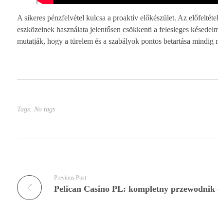
A sikeres pénzfelvétel kulcsa a proaktív előkészület. Az előfeltétel
eszközeinek használata jelentősen csökkenti a felesleges késedel
mutatják, hogy a türelem és a szabályok pontos betartása mindi
Tags: No tags
Previous Post