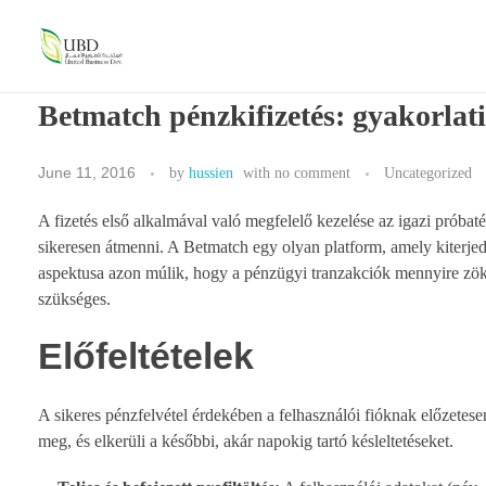
UBD
United Business Development
Betmatch pénzkifizetés: gyakorlati
June 11, 2016
by
hussien
with
no comment
Uncategorized
A fizetés első alkalmával való megfelelő kezelése az igazi prób
sikeresen átmenni. A Betmatch egy olyan platform, amely kiterjedt
aspektusa azon múlik, hogy a pénzügyi tranzakciók mennyire zö
szükséges.
Előfeltételek
A sikeres pénzfelvétel érdekében a felhasználói fióknak előzetese
meg, és elkerüli a későbbi, akár napokig tartó késleltetéseket.