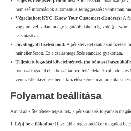
Teljes és befejezett profiltöltés:
A felhasználói adatokat (név
nem eső információk automatikus felfüggesztést vonhatnak ma
Végrehajtott KYC (Know Your Customer) ellenőrzés:
A fe
vagy útlevél, valamint egy legutóbbi lakcím igazoló (pl. számla)
lesz utasítva.
Jóváhagyott fizetési mód:
A pénzfelvétel csak azon fizetési m
már ellenőrzött. Ez a csalásmegelőzés standard gyakorlata.
Teljesített fogadási követelmények (ha bónuszt használtál):
bónuszt fogadtál el, a hozzá tartozó feltételeknek (pl. odds- és
venni. Ellenkező esetben a kifizetési kérelem automatikusan vis
Folyamat beállítása
Amint az előfeltételek teljesültek, a pénzkiutalás folyamata magá
Lépj be a fiókodba:
Használd a regisztrációkor megadott belépé