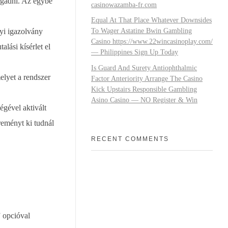
egadni. Az egybe
casinowazamba-fr.com
Equal At That Place Whatever Downsides
yi igazolvány
To Wager Astatine Bwin Gambling
Casino https://www.22wincasinoplay.com/
alási kísérlet el
— Philippines Sign Up Today
Is Guard And Surety Antiophthalmic
elyet a rendszer
Factor Anteriority Arrange The Casino
Kick Upstairs Responsible Gambling
Asino Casino — NO Register & Win
gével aktivált
ereményt ki tudnál
RECENT COMMENTS
” opcióval