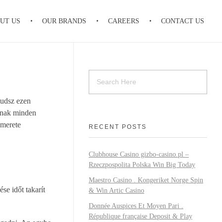
UT US
OUR BRANDS
CAREERS
CONTACT US
tudsz ezen
sának minden
smerete
RECENT POSTS
Clubhouse Casino gizbo-casino.pl –
Rzeczpospolita Polska Win Big Today
Maestro Casino . Kongeriket Norge Spin
se időt takarít
& Win Artic Casino
Donnée Auspices Et Moyen Pari .
République française Deposit & Play