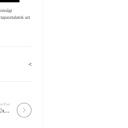
tonsági
tapasztalatok azt
xt Post
Hogyan Használhatod a 1bet Online Casinót: Útmutató Regisztrációtól a Kifizetésig