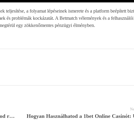
ek teljesítése, a folyamat lépéseinek ismerete és a platform beépített biz
mek és problémák kockázatát. A Betmatch vélemények és a felhasználói 
g megtérül egy zökkenőmentes pénzügyi élményben.
Ne
Pelican Casino PL: kompletny przewodnik od rejestracji do wypłaty