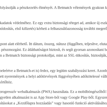
befolyásolják a pénzkezelés élményét. A Betmatch vélemények gyakran k
ókadatok védelméhez. Ez egy extra biztonsági réteget ad, amikor új eszk
ódosítás, első kifizetés) kérheti a felhasználóazonosság további megerő
t alatt elérhető. Itt dátum, összeg, státusz (függőben, teljesítve, eluta
pénzmozgást. Ez átláthatóságot biztosít, és segít gyorsan azonosítani 
a Betmatch biztonsági protokolljai, mint az SSL-titkosítás, biztosítjá
leértve a Betmatch-et is) fedez, egy legitim szabályozási keret. Azonb
rzett nyeremények a helyi adótörvények függvényében adókötelessé válh
kértőhöz.
a progresszív webalkalmazás (PWA) használata. Ez a mobilböngészőből 
 egyetlen alkalmazást is az App Store-ból vagy Google Play-ből. Egyszer
sításokat a „Kezdőlapra hozzáadás” vagy hasonló funkció aktiválásáho