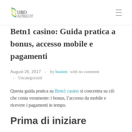
UBD
United Business Development
Betn1 casino: Guida pratica a
HOME
bonus, accesso mobile e
pagamenti
ABOUT US
August 26, 2017
by
hussien
with
no comment
Uncategorized
OUR BRANDS
Questa guida pratica su
Betn1 casino
si concentra su ciò
che conta veramente: i bonus, l’accesso da mobile e
ricevere i pagamenti in tempo.
CAREERS
Prima di iniziare
CONTACT US