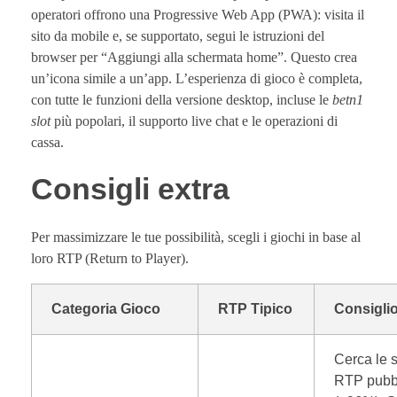
operatori offrono una Progressive Web App (PWA): visita il
sito da mobile e, se supportato, segui le istruzioni del
browser per “Aggiungi alla schermata home”. Questo crea
un’icona simile a un’app. L’esperienza di gioco è completa,
con tutte le funzioni della versione desktop, incluse le
betn1
slot
più popolari, il supporto live chat e le operazioni di
cassa.
Consigli extra
Per massimizzare le tue possibilità, scegli i giochi in base al
loro RTP (Return to Player).
Categoria Gioco
RTP Tipico
Consigli
Cerca le s
RTP pubb