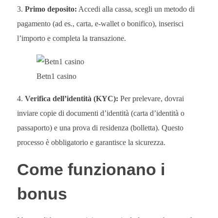
Primo deposito:
Accedi alla cassa, scegli un metodo di
pagamento (ad es., carta, e-wallet o bonifico), inserisci
l’importo e completa la transazione.
Betn1 casino
Verifica dell’identità (KYC):
Per prelevare, dovrai
inviare copie di documenti d’identità (carta d’identità o
passaporto) e una prova di residenza (bolletta). Questo
processo è obbligatorio e garantisce la sicurezza.
Come funzionano i
bonus