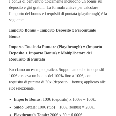
I bonus di benvenuto tipicamente includono un bonus sul
deposito e giri gratuiti. La formula chiave per calcolare
l’importo del bonus e i requisiti di puntata (playthrough) è la
seguente:
Importo Bonus = Importo Deposito x Percentuale
Bonus
Importo Totale da Puntare (Playthrough) = (Importo
Deposito + Importo Bonus) x Moltiplicatore del
Requisito di Puntata
Facciamo un esempio pratico. Supponiamo che tu depositi
100€ e riceva un bonus del 100% fino a 100€, con un
requisito di puntata di 30x (deposito + bonus) applicato alle
slot selezionate.
Importo Bonus:
100€ (deposito) x 100% = 100€.
Saldo Totale:
100€ (tuo) + 100€ (bonus) = 200€.
Playthrough Totale:
200€ x 30 = 6.000€.