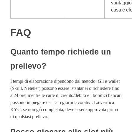
vantaggio
casa è el
FAQ
Quanto tempo richiede un
prelievo?
I tempi di elaborazione dipendono dal metodo. Gli e-wallet
(Skrill, Neteller) possono essere istantanei o richiedere fino
a 24 ore, mentre le carte di credito/debito e i bonifici bancari
possono impiegare da 1 a 5 giorni lavorativi. La verifica
KYC, se non già completata, deve essere approvata prima
di qualsiasi prelievo.