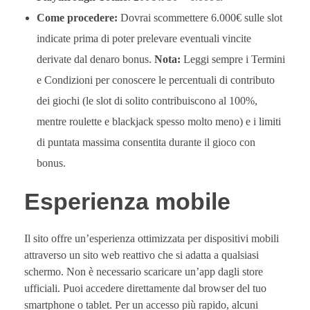
Come procedere:
Dovrai scommettere 6.000€ sulle slot
indicate prima di poter prelevare eventuali vincite
derivate dal denaro bonus.
Nota:
Leggi sempre i Termini
e Condizioni per conoscere le percentuali di contributo
dei giochi (le slot di solito contribuiscono al 100%,
mentre roulette e blackjack spesso molto meno) e i limiti
di puntata massima consentita durante il gioco con
bonus.
Esperienza mobile
Il sito offre un’esperienza ottimizzata per dispositivi mobili
attraverso un sito web reattivo che si adatta a qualsiasi
schermo. Non è necessario scaricare un’app dagli store
ufficiali. Puoi accedere direttamente dal browser del tuo
smartphone o tablet. Per un accesso più rapido, alcuni