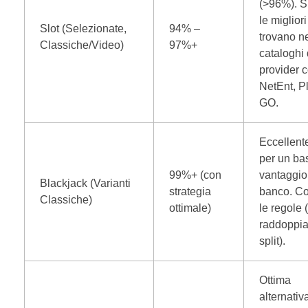
(>96%). 
le migliori
Slot (Selezionate,
94% –
trovano n
Classiche/Video)
97%+
cataloghi 
provider 
NetEnt, P
GO.
Eccellent
per un ba
99%+ (con
vantaggio
Blackjack (Varianti
strategia
banco. Co
Classiche)
ottimale)
le regole 
raddoppi
split).
Ottima
alternativ