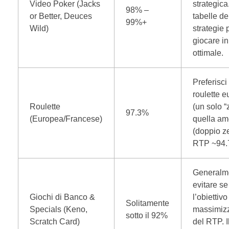
Video Poker (Jacks
strategica
98% –
or Better, Deuces
tabelle de
99%+
Wild)
strategie 
giocare i
ottimale.
Preferisci
roulette 
Roulette
(un solo “
97.3%
(Europea/Francese)
quella am
(doppio z
RTP ~94.
Generalm
evitare se
Giochi di Banco &
l’obiettivo
Solitamente
Specials (Keno,
massimiz
sotto il 92%
Scratch Card)
del RTP. I