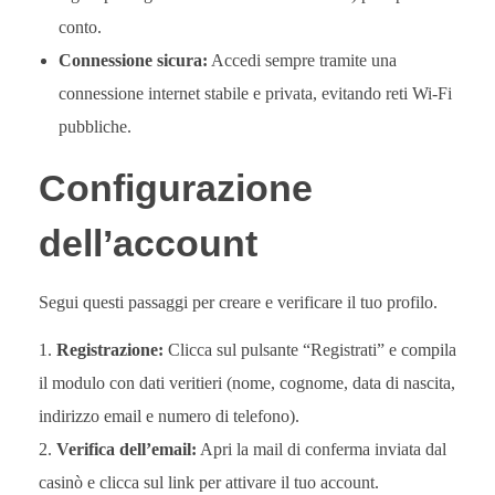
conto.
Connessione sicura:
Accedi sempre tramite una
connessione internet stabile e privata, evitando reti Wi-Fi
pubbliche.
Configurazione
dell’account
Segui questi passaggi per creare e verificare il tuo profilo.
Registrazione:
Clicca sul pulsante “Registrati” e compila
il modulo con dati veritieri (nome, cognome, data di nascita,
indirizzo email e numero di telefono).
Verifica dell’email:
Apri la mail di conferma inviata dal
casinò e clicca sul link per attivare il tuo account.