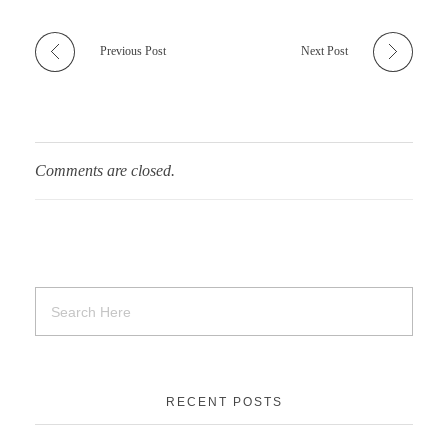
Previous Post
Next Post
Comments are closed.
RECENT POSTS