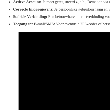
Actieve Account:
Je moet geregistreerd zijn bij Betnation via 
Correcte Inloggegevens:
Je persoonlijke gebruikersnaam en wa
Stabiele Verbinding:
Een betrouwbare internetverbinding voor
Toegang tot E-mail/SMS:
Voor eventuele 2FA-codes of herste