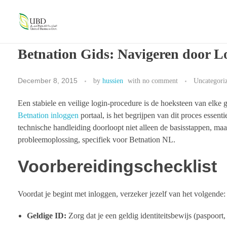
UBD
United Business Development
Betnation Gids: Navigeren door Lo
December 8, 2015
by
hussien
with
no comment
Uncategori
Een stabiele en veilige login-procedure is de hoeksteen van elke
Betnation inloggen
portaal, is het begrijpen van dit proces essent
technische handleiding doorloopt niet alleen de basisstappen, ma
probleemoplossing, specifiek voor Betnation NL.
Voorbereidingschecklist
Voordat je begint met inloggen, verzeker jezelf van het volgende:
Geldige ID:
Zorg dat je een geldig identiteitsbewijs (paspoort,