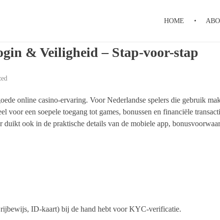
HOME
ABO
gin & Veiligheid – Stap-voor-stap
zed
 goede online casino-ervaring. Voor Nederlandse spelers die gebruik ma
ieel voor een soepele toegang tot games, bonussen en financiële transact
ar duikt ook in de praktische details van de mobiele app, bonusvoorwaa
 rijbewijs, ID-kaart) bij de hand hebt voor KYC-verificatie.