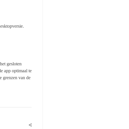
desktopversie.
 het gesloten
e app optimaal te
de grenzen van de