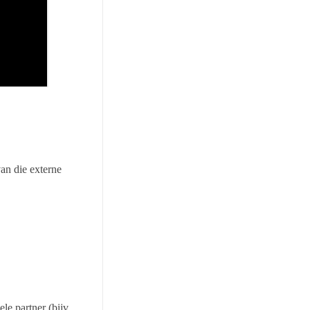
an die externe
le partner (bijv.