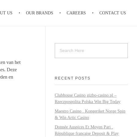
UT US
OUR BRANDS
CAREERS
CONTACT US
ken van het
ies. Deze
rden en
RECENT POSTS
Clubhouse Casino gizbo-casino.pl –
Rzeczpospolita Polska Win Big Today
Maestro Casino . Kongeriket Norge Spin
& Win Artic Casino
Donnée Auspices Et Moyen Pari .
République française Deposit & Play