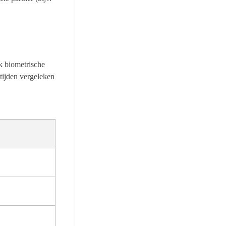
k biometrische
dtijden vergeleken