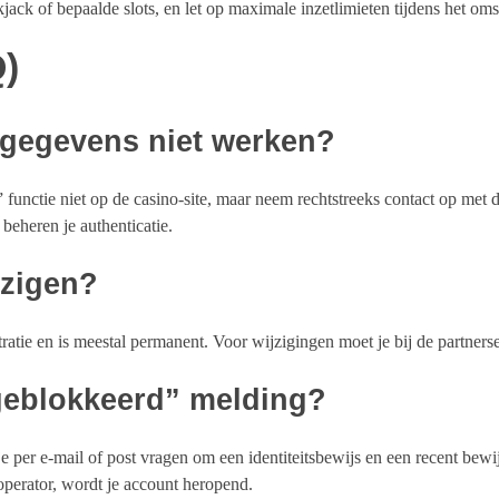
ack of bepaalde slots, en let op maximale inzetlimieten tijdens het oms
)
ggegevens niet werken?
functie niet op de casino-site, maar neem rechtstreeks contact op met d
 beheren je authenticatie.
jzigen?
atie en is meestal permanent. Voor wijzigingen moet je bij de partnerse
geblokkeerd” melding?
e per e-mail of post vragen om een identiteitsbewijs en een recent bewij
perator, wordt je account heropend.