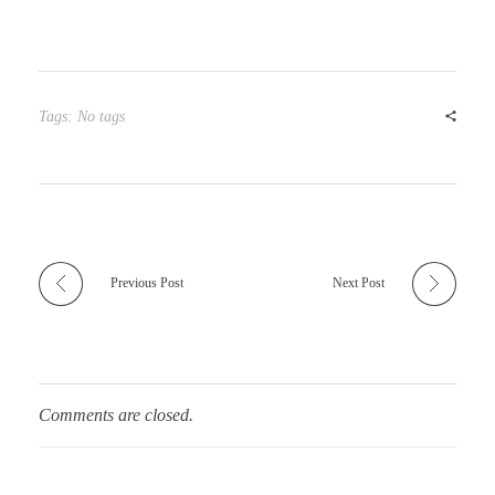
Tags: No tags
Previous Post
Next Post
Comments are closed.