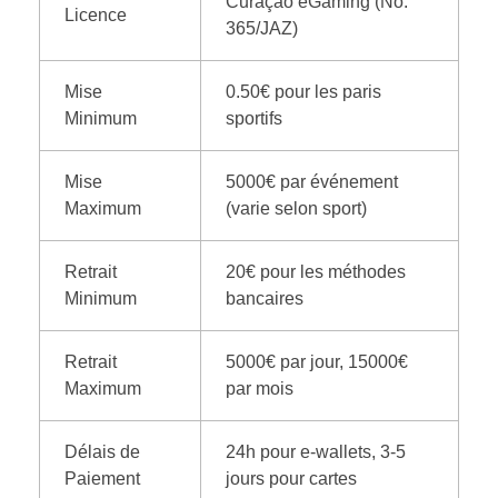
Curaçao eGaming (No.
Licence
365/JAZ)
Mise
0.50€ pour les paris
Minimum
sportifs
Mise
5000€ par événement
Maximum
(varie selon sport)
Retrait
20€ pour les méthodes
Minimum
bancaires
Retrait
5000€ par jour, 15000€
Maximum
par mois
Délais de
24h pour e-wallets, 3-5
Paiement
jours pour cartes