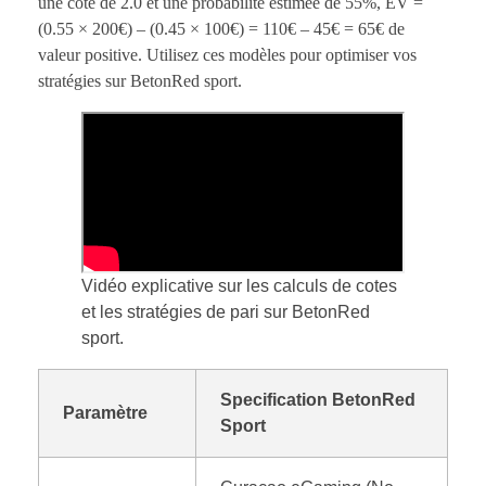
une cote de 2.0 et une probabilité estimée de 55%, EV =
(0.55 × 200€) – (0.45 × 100€) = 110€ – 45€ = 65€ de
valeur positive. Utilisez ces modèles pour optimiser vos
stratégies sur BetonRed sport.
Vidéo explicative sur les calculs de cotes
et les stratégies de pari sur BetonRed
sport.
Specification BetonRed
Paramètre
Sport