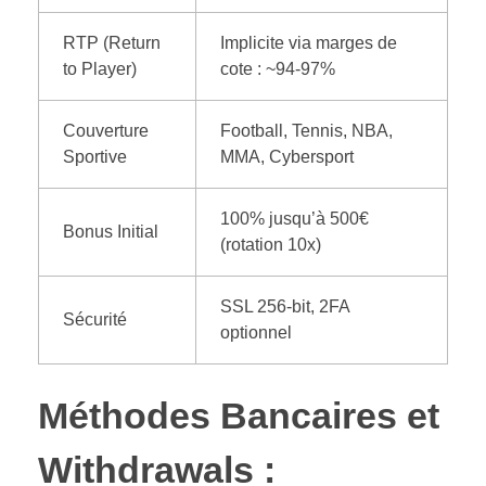
RTP (Return
Implicite via marges de
to Player)
cote : ~94-97%
Couverture
Football, Tennis, NBA,
Sportive
MMA, Cybersport
100% jusqu’à 500€
Bonus Initial
(rotation 10x)
SSL 256-bit, 2FA
Sécurité
optionnel
Méthodes Bancaires et
Withdrawals :