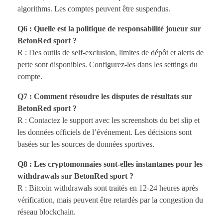
algorithms. Les comptes peuvent être suspendus.
Q6 : Quelle est la politique de responsabilité joueur sur
BetonRed sport ?
R : Des outils de self-exclusion, limites de dépôt et alerts de
perte sont disponibles. Configurez-les dans les settings du
compte.
Q7 : Comment résoudre les disputes de résultats sur
BetonRed sport ?
R : Contactez le support avec les screenshots du bet slip et
les données officiels de l’événement. Les décisions sont
basées sur les sources de données sportives.
Q8 : Les cryptomonnaies sont-elles instantanes pour les
withdrawals sur BetonRed sport ?
R : Bitcoin withdrawals sont traités en 12-24 heures après
vérification, mais peuvent être retardés par la congestion du
réseau blockchain.