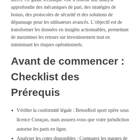
approfondie des mécaniques de pari, des stratégies de
bonus, des protocoles de sécurité et des solutions de
dépannage pour les utilisateurs avancés. L’objectif est de
transformer les données en insights actionnables, permettant
de maximiser les retours sur investissement tout en
minimisant les risques opérationnels.
Avant de commencer :
Checklist des
Prérequis
Vérifier la conformité légale : BetonRed sport opère sous
licence Curaçao, mais assurez-vous que votre jurisdiction
autorise les paris en ligne.
Analyser les cotes disponibles : Comparez les marges de