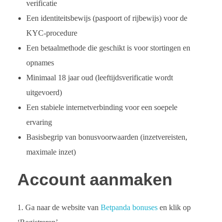
verificatie
Een identiteitsbewijs (paspoort of rijbewijs) voor de
KYC-procedure
Een betaalmethode die geschikt is voor stortingen en
opnames
Minimaal 18 jaar oud (leeftijdsverificatie wordt
uitgevoerd)
Een stabiele internetverbinding voor een soepele
ervaring
Basisbegrip van bonusvoorwaarden (inzetvereisten,
maximale inzet)
Account aanmaken
Ga naar de website van
Betpanda bonuses
en klik op