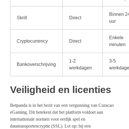
Binnen 2
Skrill
Direct
uur
Enkele
Cryptocurrency
Direct
minuten
1-2
3-5
Bankoverschrijving
werkdagen
werkdag
Veiligheid en licenties
Betpanda is in het bezit van een vergunning van Curacao
eGaming. Dit betekent dat het platform voldoet aan
internationale normen voor eerlijk spel en
datatransportencryptie (SSL). Let op: bij een