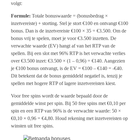
volgt:
Formule:
Totale bonuswaarde = (bonusbedrag ×
inzetvereiste) + storting. Stel je stort €100 en ontvangt €100
bonus. Dan is de inzetvereiste €100 × 35 = €3.500. Om de
bonus vrij te spelen, moet je voor €3.500 inzetten. De
verwachte waarde (EV) hangt af van het RTP van de
spellen. Bij een slot met 96% RTP is het verwachte verlies
over €3.500 inzet: €3.500 × (1 – 0,96) = €140. Aangezien
je €100 bonus ontvangt, is de EV = €100 – €140 = -€40.
Dit betekent dat de bonus gemiddeld negatief is, tenzij je
spellen met hogere RTP of lagere inzetvereisten kiest.
Voor free spins wordt de waarde bepaald door de
gemiddelde winst per spin. Bij 50 free spins met €0,10 per
spin en een RTP van 96% is de verwachte waarde: 50 ×
€0,10 × 0,96 = €4,80. Houd rekening met inzetvereisten op
winsten uit free spins.