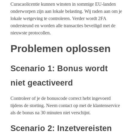
Curacaolicentie kunnen winsten in sommige EU-landen
onderworpen zijn aan lokale belasting. Wij raden aan om je
lokale wetgeving te controleren. Verder wordt 2FA
ondersteund en worden alle transacties beveiligd met de
nieuwste protocollen.
Problemen oplossen
Scenario 1: Bonus wordt
niet geactiveerd
Controleer of je de bonuscode correct hebt ingevoerd
tijdens de storting. Neem contact op met de klantenservice
als de bonus na 30 minuten niet verschijnt.
Scenario 2: Inzetvereisten