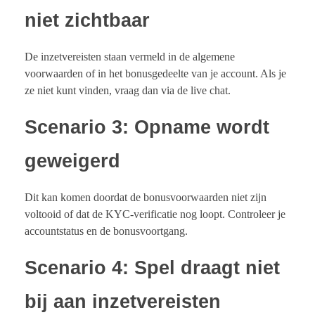
niet zichtbaar
De inzetvereisten staan vermeld in de algemene
voorwaarden of in het bonusgedeelte van je account. Als je
ze niet kunt vinden, vraag dan via de live chat.
Scenario 3: Opname wordt
geweigerd
Dit kan komen doordat de bonusvoorwaarden niet zijn
voltooid of dat de KYC-verificatie nog loopt. Controleer je
accountstatus en de bonusvoortgang.
Scenario 4: Spel draagt niet
bij aan inzetvereisten