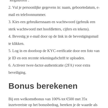
‘Registreren’.
Vul je persoonlijke gegevens in: naam, geboortedatum, e-
mail en telefoonnummer.
Kies een gebruikersnaam en wachtwoord (gebruik een
sterk wachtwoord met hoofdletters, cijfers en tekens).
Bevestig je e-mail door op de link in de bevestigingsmail
te klikken.
Log in en doorloop de KYC-verificatie door een foto van
je ID en een recente rekeningafschrift te uploaden.
Activeer twee-factor-authenticatie (2FA) voor extra
beveiliging.
Bonus berekenen
Bij een welkomstbonus van 100% tot €500 met 35x
inzetvereiste op het bonusbedrag, bereken je de waarde als