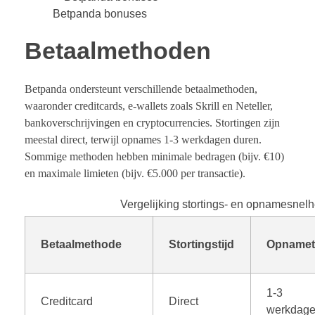
Betpanda bonuses
Betaalmethoden
Betpanda ondersteunt verschillende betaalmethoden,
waaronder creditcards, e-wallets zoals Skrill en Neteller,
bankoverschrijvingen en cryptocurrencies. Stortingen zijn
meestal direct, terwijl opnames 1-3 werkdagen duren.
Sommige methoden hebben minimale bedragen (bijv. €10)
en maximale limieten (bijv. €5.000 per transactie).
Vergelijking stortings- en opnamesnelh
Betaalmethode
Stortingstijd
Opnamet
1-3
Creditcard
Direct
werkdag