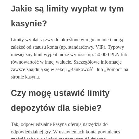
Jakie są limity wypłat w tym
kasynie?
Limity wypłat są zwykle określone w regulaminie i mogą
zależeć od statusu konta (np. standardowy, VIP). Typowy
miesięczny limit wypłat może wynosić np. 50 000 PLN lub
równowartość w innej walucie. Szczegółowe informacje
zawsze znajdują się w sekcji „Bankowość” lub „Pomoc” na
stronie kasyna.
Czy mogę ustawić limity
depozytów dla siebie?
Tak, odpowiedzialne kasyna oferują narzędzia do
odpowiedzialnej gry. W ustawieniach konta powinieneś