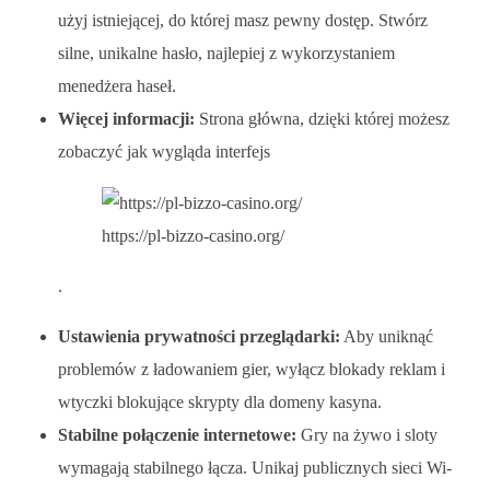
użyj istniejącej, do której masz pewny dostęp. Stwórz
silne, unikalne hasło, najlepiej z wykorzystaniem
menedżera haseł.
Więcej informacji:
Strona główna, dzięki której możesz
zobaczyć jak wygląda interfejs
https://pl-bizzo-casino.org/
.
Ustawienia prywatności przeglądarki:
Aby uniknąć
problemów z ładowaniem gier, wyłącz blokady reklam i
wtyczki blokujące skrypty dla domeny kasyna.
Stabilne połączenie internetowe:
Gry na żywo i sloty
wymagają stabilnego łącza. Unikaj publicznych sieci Wi-