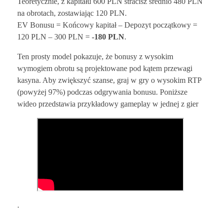
Teoretycznie, z kapitału 600 PLN stracisz średnio 480 PLN
na obrotach, zostawiając 120 PLN.
EV Bonusu = Końcowy kapitał – Depozyt początkowy =
120 PLN – 300 PLN =
-180 PLN
.
Ten prosty model pokazuje, że bonusy z wysokim
wymogiem obrotu są projektowane pod kątem przewagi
kasyna. Aby zwiększyć szanse, graj w gry o wysokim RTP
(powyżej 97%) podczas odgrywania bonusu. Poniższe
wideo przedstawia przykładowy gameplay w jednej z gier
.