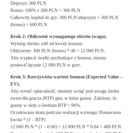
Depozyt: 300 PLN
Bonus: 100% z 300 PLN = 300 PLN
Całkowity kapitał do gry: 300 PLN (depozyt) + 300 PLN
(bonus) = 600 PLN
Krok 2: Obliczenie wymaganego obrotu (waga).
Wymóg obrotu: x40 od kwoty bonusu.
Obliczenie: 300 PLN (bonus) * 40 = 12 000 PLN.
Aby wypłacić środki pochodzące z bonusu, musisz
postawić łącznie 12 000 PLN w grze.
Krok 3: Rzeczywista wartość bonusu (Expected Value –
EV).
Aby ocenić opłacalność, musimy wziąć pod uwagę średni
zwrot dla gracza (RTP) gier, w które gramy. Załóżmy, że
gramy w sloty o średnim RTP = 96%.
Oczekiwana strata podczas realizacji wymogu: Postawiona
kwota * (1 – RTP)
12 000 PLN * (1 – 0.96) = 12 000 PLN * 0.04 = 480 PLN.