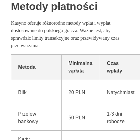
Metody płatności
Kasyno oferuje różnorodne metody wpłat i wypłat,
dostosowane do polskiego gracza. Ważne jest, aby
sprawdzić limity transakcyjne oraz przewidywany czas
przetwarzania.
Minimalna
Czas
Metoda
wpłata
wpłaty
Blik
20 PLN
Natychmiast
Przelew
1-3 dni
50 PLN
bankowy
robocze
Karty