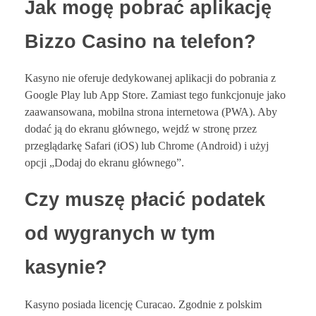
Jak mogę pobrać aplikację
Bizzo Casino na telefon?
Kasyno nie oferuje dedykowanej aplikacji do pobrania z
Google Play lub App Store. Zamiast tego funkcjonuje jako
zaawansowana, mobilna strona internetowa (PWA). Aby
dodać ją do ekranu głównego, wejdź w stronę przez
przeglądarkę Safari (iOS) lub Chrome (Android) i użyj
opcji „Dodaj do ekranu głównego”.
Czy muszę płacić podatek
od wygranych w tym
kasynie?
Kasyno posiada licencję Curacao. Zgodnie z polskim