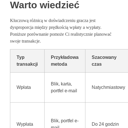
Warto wiedzieć
Kluczową różnicą w doświadczeniu gracza jest
dysproporcja między prędkością wpłaty a wypłaty.
Poniższe porównanie pomoże Ci realistycznie planować
swoje transakcje.
Typ
Przykładowa
Szacowany
transakcji
metoda
czas
Blik, karta,
Wpłata
Natychmiastowy
portfel e-mail
Blik, portfel e-
Wypłata
Do 24 godzin
mail