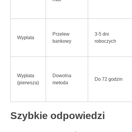
Przelew
3-5 dni
Wypłata
bankowy
roboczych
Wypłata
Dowolna
Do 72 godzin
(pierwsza)
metoda
Szybkie odpowiedzi