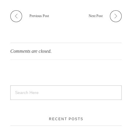
Previous Post
Next Post
Comments are closed.
RECENT POSTS