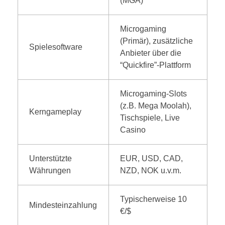
(MGA)
Microgaming
(Primär), zusätzliche
Spielesoftware
Anbieter über die
“Quickfire”-Plattform
Microgaming-Slots
(z.B. Mega Moolah),
Kerngameplay
Tischspiele, Live
Casino
Unterstützte
EUR, USD, CAD,
Währungen
NZD, NOK u.v.m.
Typischerweise 10
Mindesteinzahlung
€/$