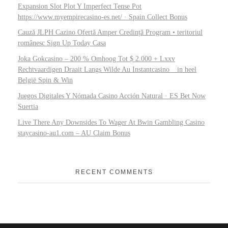
Expansion Slot Plot Y Imperfect Tense Pot
https://www.myempirecasino-es.net/ · Spain Collect Bonus
Cauză JLPH Cazino Ofertă Amper Credință Program • teritoriul
românesc Sign Up Today Casa
Joka Gokcasino – 200 % Omhoog Tot $ 2.000 + Lxxv
Rechtvaardigen Draait Langs Wilde Au Instantcasino _ in heel
België Spin & Win
Juegos Digitales Y Nómada Casino Acción Natural · ES Bet Now
Suertia
Live There Any Downsides To Wager At Bwin Gambling Casino
staycasino-au1.com – AU Claim Bonus
RECENT COMMENTS