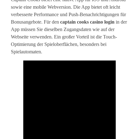
sowie eine mobile Webversion. Die App bietet oft leicht
verbesserte Performance und Push-Benachrichtigungen für
Bonusangebote. Für den
captain cooks casino login
in der
App müssen Sie dieselben Zugangsdaten wie auf der
Webseite verwenden. Ein großer Vorteil ist die Touch-
Optimierung der Spieloberflächen, besonders bei
Spielautomaten.