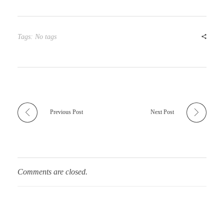
Tags: No tags
Previous Post
Next Post
Comments are closed.