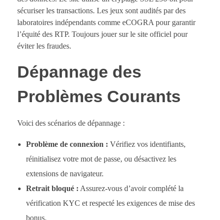
sécuriser les transactions. Les jeux sont audités par des
laboratoires indépendants comme eCOGRA pour garantir
l’équité des RTP. Toujours jouer sur le site officiel pour
éviter les fraudes.
Dépannage des
Problèmes Courants
Voici des scénarios de dépannage :
Problème de connexion :
Vérifiez vos identifiants,
réinitialisez votre mot de passe, ou désactivez les
extensions de navigateur.
Retrait bloqué :
Assurez-vous d’avoir complété la
vérification KYC et respecté les exigences de mise des
bonus.