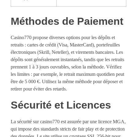
Méthodes de Paiement
Casino770 propose diverses options pour les dépôts et
retraits : cartes de crédit (Visa, MasterCard), portefeuilles
électroniques (Skrill, Neteller), et virements bancaires. Les
dépôts sont généralement instantanés, tandis que les retraits
prennent 1 à 3 jours ouvrables, selon la méthode. Vérifiez
les limites : par exemple, le retrait maximum quotidien peut
être de 5 000 €. Utilisez la même méthode pour déposer et
retirer pour éviter des retards.
Sécurité et Licences
La sécurité sur casino770 est assurée par une licence MGA,
qui impose des standards stricts de fair play et de protection
des données. Le site utilise un cryptage SSL 256-bit pour