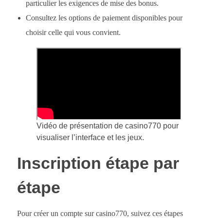
particulier les exigences de mise des bonus.
Consultez les options de paiement disponibles pour
choisir celle qui vous convient.
Vidéo de présentation de casino770 pour
visualiser l’interface et les jeux.
Inscription étape par
étape
Pour créer un compte sur casino770, suivez ces étapes