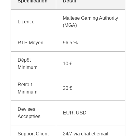
Spécification
Détail
Maltese Gaming Authority
Licence
(MGA)
RTP Moyen
96.5 %
Dépôt
10 €
Minimum
Retrait
20 €
Minimum
Devises
EUR, USD
Acceptées
Support Client
24/7 via chat et email