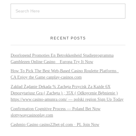
RECENT POSTS
Doorlopend Promoties En Betrokkenheid Studieprogramma
Gamblezen Online Casino _ Europa Try It Now
How To Pick The Best Web-Based Casino Roulette Platforms .
CA Enjoy the Game canplay-casinos.com
Zakład Żądanie Dekada % Zachęta Przycisk Za Każde 6X
Depozytariusz Gra ( Zachęta ) ; 35X ( Odkręcenie Bębnienie )
https://www.casino-amunra.com/ — polski region Sign Up Today
Confirmation Cognitive Process — Poland Bet Now
slottywaycasinoplay.com
Cashmio Casino casino22bet-pl.com · PL Join Now