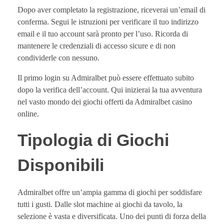
Dopo aver completato la registrazione, riceverai un’email di
conferma. Segui le istruzioni per verificare il tuo indirizzo
email e il tuo account sarà pronto per l’uso. Ricorda di
mantenere le credenziali di accesso sicure e di non
condividerle con nessuno.
Il primo login su Admiralbet può essere effettuato subito
dopo la verifica dell’account. Qui inizierai la tua avventura
nel vasto mondo dei giochi offerti da Admiralbet casino
online.
Tipologia di Giochi
Disponibili
Admiralbet offre un’ampia gamma di giochi per soddisfare
tutti i gusti. Dalle slot machine ai giochi da tavolo, la
selezione è vasta e diversificata. Uno dei punti di forza della