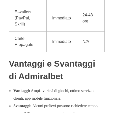
E-wallets
24-48
(PayPal,
Immediato
ore
Skrill)
Carte
Immediato
N/A
Prepagate
Vantaggi e Svantaggi
di Admiralbet
Vantaggi:
Ampia varietà di giochi, ottimo servizio
clienti, app mobile funzionale.
Svantaggi:
Alcuni prelievi possono richiedere tempo,