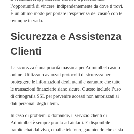
l’opportunità di vincere, indipendentemente da dove ti trovi.
È un ottimo modo per portare l’esperienza del casinò con te
ovunque tu vada.
Sicurezza e Assistenza
Clienti
La sicurezza è una priorità massima per Admiralbet casino
online. Utilizzano avanzati protocolli di sicurezza per
proteggere le informazioni degli utenti e garantire che tutte
le transazioni finanziarie siano sicure. Questo include l’uso
di crittografia SSL per prevenire accessi non autorizzati ai
dati personali degli utenti.
In caso di problemi o domande, il servizio clienti di
Admiralbet è sempre pronto ad aiutarti. È disponibile
tramite chat dal vivo, email e telefono, garantendo che ci sia