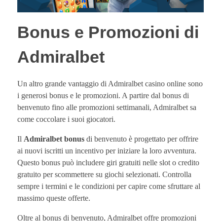
Bonus e Promozioni di
Admiralbet
Un altro grande vantaggio di Admiralbet casino online sono
i generosi bonus e le promozioni. A partire dal bonus di
benvenuto fino alle promozioni settimanali, Admiralbet sa
come coccolare i suoi giocatori.
Il
Admiralbet bonus
di benvenuto è progettato per offrire
ai nuovi iscritti un incentivo per iniziare la loro avventura.
Questo bonus può includere giri gratuiti nelle slot o credito
gratuito per scommettere su giochi selezionati. Controlla
sempre i termini e le condizioni per capire come sfruttare al
massimo queste offerte.
Oltre al bonus di benvenuto, Admiralbet offre promozioni