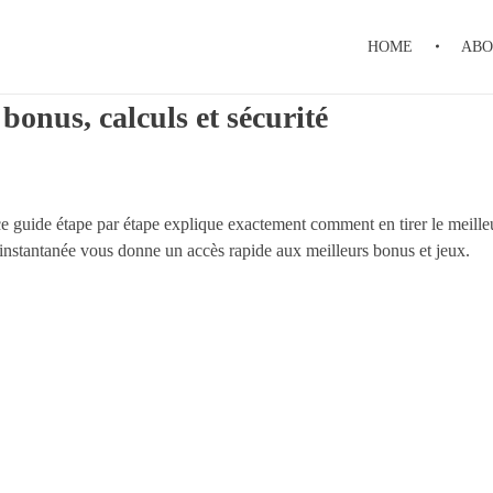
HOME
ABO
bonus, calculs et sécurité
e guide étape par étape explique exactement comment en tirer le meille
instantanée vous donne un accès rapide aux meilleurs bonus et jeux.