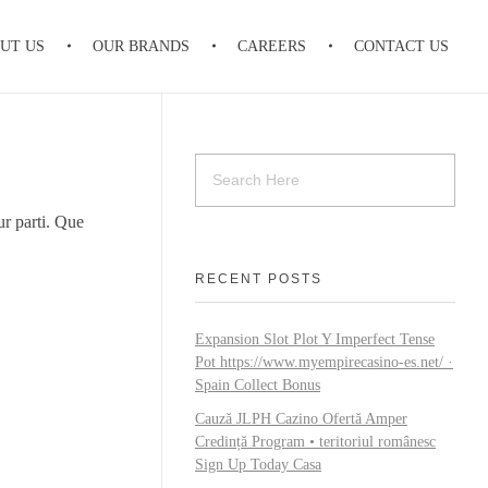
UT US
OUR BRANDS
CAREERS
CONTACT US
ur parti. Que
RECENT POSTS
Expansion Slot Plot Y Imperfect Tense
Pot https://www.myempirecasino-es.net/ ·
Spain Collect Bonus
Cauză JLPH Cazino Ofertă Amper
Credință Program • teritoriul românesc
Sign Up Today Casa