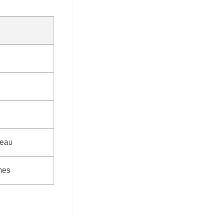
seau
imes