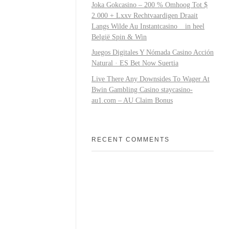
Joka Gokcasino – 200 % Omhoog Tot $
2.000 + Lxxv Rechtvaardigen Draait
Langs Wilde Au Instantcasino _ in heel
België Spin & Win
Juegos Digitales Y Nómada Casino Acción
Natural · ES Bet Now Suertia
Live There Any Downsides To Wager At
Bwin Gambling Casino staycasino-
au1.com – AU Claim Bonus
RECENT COMMENTS