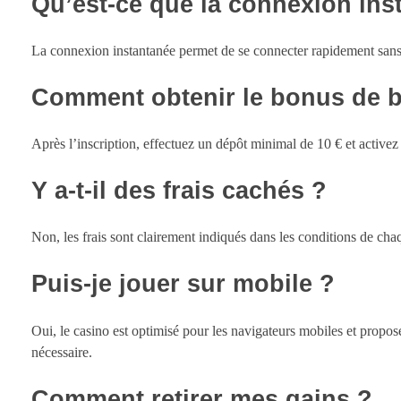
Qu’est-ce que la connexion ins
La connexion instantanée permet de se connecter rapidement sans s
Comment obtenir le bonus de 
Après l’inscription, effectuez un dépôt minimal de 10 € et active
Y a-t-il des frais cachés ?
Non, les frais sont clairement indiqués dans les conditions de ch
Puis-je jouer sur mobile ?
Oui, le casino est optimisé pour les navigateurs mobiles et propo
nécessaire.
Comment retirer mes gains ?