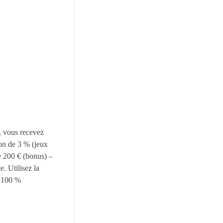
, vous recevez
son de 3 % (jeux
e 200 € (bonus) –
. Utilisez la
c 100 %