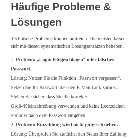
Häufige Probleme &
Lösungen
Technische Probleme können auftreten. Die meisten lassen
sich mit diesen systematischen Lösungsansätzen beheben.
Problem: „Login fehlgeschlagen“ oder falsches
Passwort.
Lösung: Nutzen Sie die Funktion „Passwort vergessen“.
Setzen Sie Ihr Passwort über den E-Mail-Link zurück.
Stellen Sie sicher, dass Sie die korrekte
Groß-/Kleinschreibung verwenden und keine Leerzeichen
vor oder nach dem Passwort eingeben.
Problem: Einzahlung wird nicht gutgeschrieben.
Lösung: Überprüfen Sie zunächst den Status Ihrer Zahlung