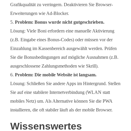
Grafikqualität zu verringern. Deaktivieren Sie Browser-
Erweiterungen wie Ad-Blocker.
Problem: Bonus wurde nicht gutgeschrieben.
Lösung: Viele Boni erfordern eine manuelle Aktivierung
(z.B. Eingabe eines Bonus-Codes) oder müssen vor der
Einzahlung im Kassenbereich ausgewählt werden. Prüfen
Sie die Bonusbedingungen auf mögliche Ausnahmen (z.B.
ausgeschlossene Zahlungsmethoden wie Skrill).
Problem: Die mobile Website ist langsam.
Lösung: Schließen Sie andere Apps im Hintergrund. Stellen
Sie auf eine stabilere Internetverbindung (WLAN statt
mobiles Netz) um. Als Alternative können Sie die PWA
installieren, die oft stabiler läuft als der mobile Browser.
Wissenswertes