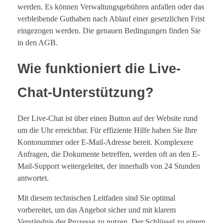
werden. Es können Verwaltungsgebühren anfallen oder das
verbleibende Guthaben nach Ablauf einer gesetzlichen Frist
eingezogen werden. Die genauen Bedingungen finden Sie
in den AGB.
Wie funktioniert die Live-
Chat-Unterstützung?
Der Live-Chat ist über einen Button auf der Website rund
um die Uhr erreichbar. Für effiziente Hilfe haben Sie Ihre
Kontonummer oder E-Mail-Adresse bereit. Komplexere
Anfragen, die Dokumente betreffen, werden oft an den E-
Mail-Support weitergeleitet, der innerhalb von 24 Stunden
antwortet.
Mit diesem technischen Leitfaden sind Sie optimal
vorbereitet, um das Angebot sicher und mit klarem
Verständnis der Prozesse zu nutzen. Der Schlüssel zu einem