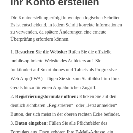
Ihr Konto erstellen
Die Kontoerstellung erfolgt in wenigen logischen Schritten.
Es ist entscheidend, in jedem Schritt korrekte Informationen
zu verwenden, da spätere Änderungen eine erneute
Überprüfung erfordern können.
Besuchen Sie die Website:
Rufen Sie die offizielle,
mobile-optimierte Website des Anbieters auf. Sie
funktioniert auf Smartphones und Tablets als Progressive
Web App (PWA) – fügen Sie sie zum Startbildschirm Ihres
Geräts hinzu für einen App-ähnlichen Zugriff.
Registrierungsformular öffnen:
Klicken Sie auf den
deutlich sichtbaren „Registrieren“- oder „Jetzt anmelden“-
Button, der sich meist in der oberen rechten Ecke befindet.
Daten eingeben:
Füllen Sie alle Pflichtfelder des
Formulars aus. Dazu gehören Ihre E-Mail-Adresse, ein