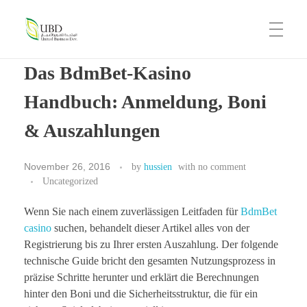
UBD
United Business Development
Das BdmBet-Kasino
HOME
Handbuch: Anmeldung, Boni
& Auszahlungen
ABOUT US
November 26, 2016
by
hussien
with
no comment
Uncategorized
OUR BRANDS
Wenn Sie nach einem zuverlässigen Leitfaden für
BdmBet
casino
suchen, behandelt dieser Artikel alles von der
Registrierung bis zu Ihrer ersten Auszahlung. Der folgende
CAREERS
technische Guide bricht den gesamten Nutzungsprozess in
präzise Schritte herunter und erklärt die Berechnungen
hinter den Boni und die Sicherheitsstruktur, die für ein
CONTACT US