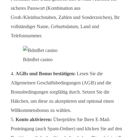
sicheres Passwort (Kombination aus
Groß-/Kleinbuchstaben, Zahlen und Sonderzeichen), Ihr
vollständiger Name, Geburtsdatum, Land und
Telefonnummer.
BdmBet casino
AGBs und Bonus bestätigen:
Lesen Sie die
Allgemeinen Geschäftsbedingungen (AGB) und die
Bonusbedingungen sorgfältig durch. Setzen Sie die
Häkchen, um diese zu akzeptieren und optional einen
Willkommensbonus zu wählen.
Konto aktivieren:
Überprüfen Sie Ihren E-Mail-
Posteingang (auch Spam-Ordner) und klicken Sie auf den