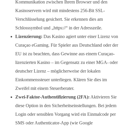
Kommunikation zwischen Ihrem Browser und den
Kasinoservern wird mit mindestens 256-Bit SSL-
Verschlüsselung gesichert. Sie erkennen dies am
Schlosssymbol und „https://“ in der Adresszeile.
Lizenzierung:
Das Kasino agiert unter einer Lizenz von
Curaçao eGaming. Für Spieler aus Deutschland oder der
EU ist zu beachten, dass Gewinne aus einem Curaçao-
lizenzierten Kasino – im Gegensatz zu einer MGA- oder
deutscher Lizenz – möglicherweise der lokalen
Einkommenssteuer unterliegen. Klären Sie dies im
Zweifel mit einem Steuerberater.
Zwei-Faktor-Authentifizierung (2FA):
Aktivieren Sie
diese Option in den Sicherheitseinstellungen. Bei jedem
Login oder sensiblen Vorgang wird ein Einmalcode per
SMS oder Authenticator-App (wie Google