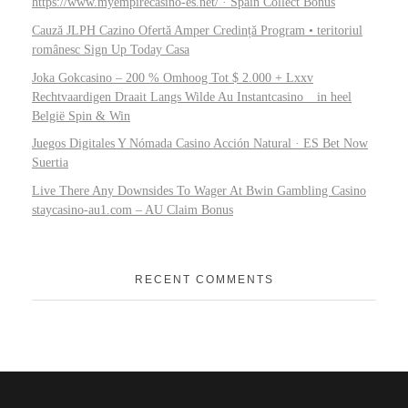
https://www.myempirecasino-es.net/ · Spain Collect Bonus
Cauză JLPH Cazino Ofertă Amper Credință Program • teritoriul
românesc Sign Up Today Casa
Joka Gokcasino – 200 % Omhoog Tot $ 2.000 + Lxxv
Rechtvaardigen Draait Langs Wilde Au Instantcasino _ in heel
België Spin & Win
Juegos Digitales Y Nómada Casino Acción Natural · ES Bet Now
Suertia
Live There Any Downsides To Wager At Bwin Gambling Casino
staycasino-au1.com – AU Claim Bonus
RECENT COMMENTS