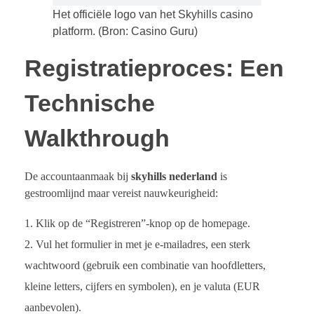
Het officiële logo van het Skyhills casino
platform. (Bron: Casino Guru)
Registratieproces: Een
Technische
Walkthrough
De accountaanmaak bij
skyhills nederland
is
gestroomlijnd maar vereist nauwkeurigheid:
Klik op de “Registreren”-knop op de homepage.
Vul het formulier in met je e-mailadres, een sterk
wachtwoord (gebruik een combinatie van hoofdletters,
kleine letters, cijfers en symbolen), en je valuta (EUR
aanbevolen).