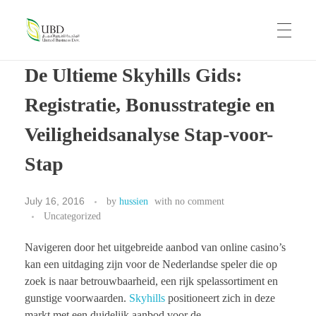
UBD
United Business Development
De Ultieme Skyhills Gids:
HOME
Registratie, Bonusstrategie en
Veiligheidsanalyse Stap-voor-
ABOUT US
Stap
OUR BRANDS
July 16, 2016
by
hussien
with
no comment
Uncategorized
Navigeren door het uitgebreide aanbod van online casino’s
CAREERS
kan een uitdaging zijn voor de Nederlandse speler die op
zoek is naar betrouwbaarheid, een rijk spelassortiment en
gunstige voorwaarden.
Skyhills
positioneert zich in deze
markt met een duidelijk aanbod voor de
CONTACT US