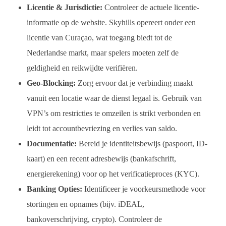
Licentie & Jurisdictie:
Controleer de actuele licentie-
informatie op de website. Skyhills opereert onder een
licentie van Curaçao, wat toegang biedt tot de
Nederlandse markt, maar spelers moeten zelf de
geldigheid en reikwijdte verifiëren.
Geo-Blocking:
Zorg ervoor dat je verbinding maakt
vanuit een locatie waar de dienst legaal is. Gebruik van
VPN’s om restricties te omzeilen is strikt verbonden en
leidt tot accountbevriezing en verlies van saldo.
Documentatie:
Bereid je identiteitsbewijs (paspoort, ID-
kaart) en een recent adresbewijs (bankafschrift,
energierekening) voor op het verificatieproces (KYC).
Banking Opties:
Identificeer je voorkeursmethode voor
stortingen en opnames (bijv. iDEAL,
bankoverschrijving, crypto). Controleer de