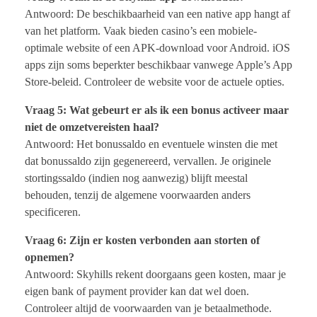
Antwoord: De beschikbaarheid van een native app hangt af
van het platform. Vaak bieden casino’s een mobiele-
optimale website of een APK-download voor Android. iOS
apps zijn soms beperkter beschikbaar vanwege Apple’s App
Store-beleid. Controleer de website voor de actuele opties.
Vraag 5: Wat gebeurt er als ik een bonus activeer maar
niet de omzetvereisten haal?
Antwoord: Het bonussaldo en eventuele winsten die met
dat bonussaldo zijn gegenereerd, vervallen. Je originele
stortingssaldo (indien nog aanwezig) blijft meestal
behouden, tenzij de algemene voorwaarden anders
specificeren.
Vraag 6: Zijn er kosten verbonden aan storten of
opnemen?
Antwoord: Skyhills rekent doorgaans geen kosten, maar je
eigen bank of payment provider kan dat wel doen.
Controleer altijd de voorwaarden van je betaalmethode.