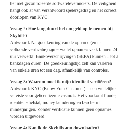
het met gecontroleerde softwareleveranciers. De veiligheid
hangt ook af van verantwoord spelersgedrag en het correct
doorlopen van KYC.
Vraag 2: Hoe lang duurt het om geld op te nemen bij
Skyhills?
Antwoord: Na goedkeuring van de opname (en na
voltooide verificatie) zijn e-wallet opnames vaak binnen 24
uur verwerkt. Bankoverschrijvingen (SEPA) kunnen 1 tot 3
bankdagen duren. De goedkeuringstijd zelf kan variëren
van enkele uren tot een dag, afhankelijk van controles.
Vraag 3: Waarom moet ik mijn identiteit verifiëren?
Antwoord: KYC (Know Your Customer) is een wettelijke
vereiste voor gelicentieerde casino’s. Het voorkomt fraude,
identiteitsdiefstal, money laundering en beschermt
minderjarigen. Zonder verificatie kunnen geen opnames
worden uitgevoerd.
Vraag 4: Kan ik de Skyhills app downloaden?