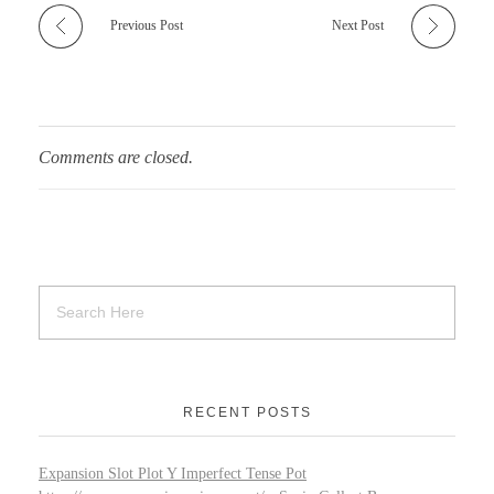
Previous Post
Next Post
Comments are closed.
RECENT POSTS
Expansion Slot Plot Y Imperfect Tense Pot