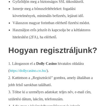
Győződjön meg a biztonságos SSL titkosításról.
Ismerje meg a bónuszfeltételeket: fogadási
követelmények, minimális befizetés, lejárati idő.
Válasszon magyar forintban elérhető fizetési módot.
Használjon erős jelszót és kapcsolja be a kétfaktoros
hitelesítést (2FA), ha elérhető.
Hogyan regisztráljunk?
Látogasson el a
Dolly Casino
hivatalos oldalára
(
https://dollycasino.co.hu/
).
Kattintson a „Regisztráció” gombra, amely általában a
jobb felső sarokban található.
Töltse ki a személyes adatokat: teljes név, e-mail cím,
születési dátum, lakcím, telefonszám.