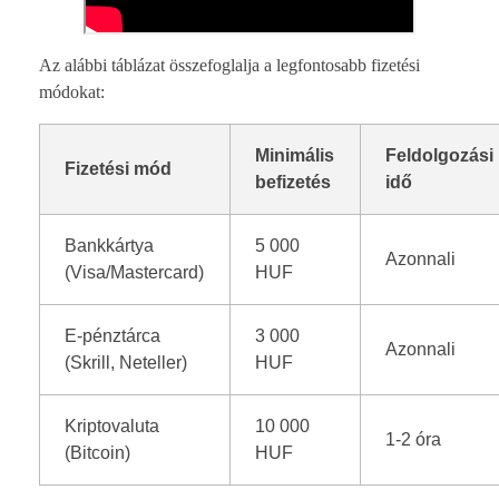
Az alábbi táblázat összefoglalja a legfontosabb fizetési
módokat:
Minimális
Feldolgozási
Fizetési mód
befizetés
idő
Bankkártya
5 000
Azonnali
(Visa/Mastercard)
HUF
E-pénztárca
3 000
Azonnali
(Skrill, Neteller)
HUF
Kriptovaluta
10 000
1-2 óra
(Bitcoin)
HUF