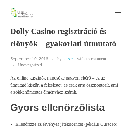
UBD
United Business Development
Dolly Casino regisztráció és
HOME
előnyök – gyakorlati útmutató
ABOUT US
September 10, 2016
by
hussien
with
no comment
Uncategorized
Az online kaszinók minősége nagyon eltérő – ez az
OUR BRANDS
útmutató kiszűri a felesleget, és csak arra összpontosít, ami
a zökkenőmentes élményhez számít.
Gyors ellenőrzőlista
CAREERS
Ellenőrizze az érvényes játéklicencet (például Curacao).
CONTACT US