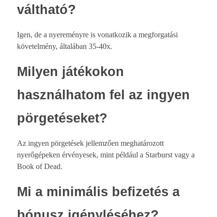
váltható?
Igen, de a nyereményre is vonatkozik a megforgatási
követelmény, általában 35-40x.
Milyen játékokon
használhatom fel az ingyen
pörgetéseket?
Az ingyen pörgetések jellemzően meghatározott
nyerőgépeken érvényesek, mint például a Starburst vagy a
Book of Dead.
Mi a minimális befizetés a
bónusz igényléséhez?