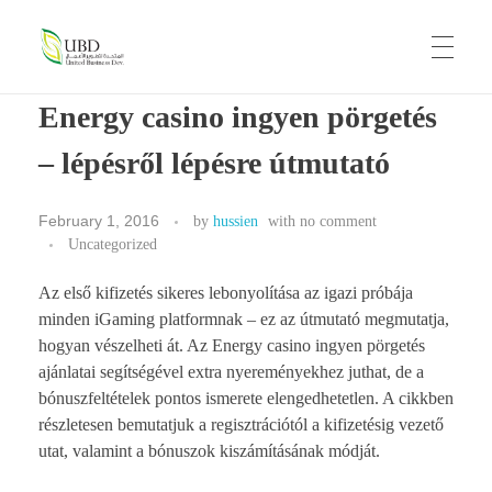
UBD
United Business Development
Energy casino ingyen pörgetés
HOME
– lépésről lépésre útmutató
ABOUT US
February 1, 2016
by
hussien
with
no comment
Uncategorized
Az első kifizetés sikeres lebonyolítása az igazi próbája
OUR BRANDS
minden iGaming platformnak – ez az útmutató megmutatja,
hogyan vészelheti át. Az Energy casino ingyen pörgetés
ajánlatai segítségével extra nyereményekhez juthat, de a
bónuszfeltételek pontos ismerete elengedhetetlen. A cikkben
CAREERS
részletesen bemutatjuk a regisztrációtól a kifizetésig vezető
utat, valamint a bónuszok kiszámításának módját.
CONTACT US