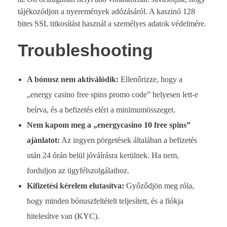
tájékozódjon a nyeremények adózásáról. A kaszinó 128
bites SSL titkosítást használ a személyes adatok védelmére.
Troubleshooting
A bónusz nem aktiválódik:
Ellenőrizze, hogy a
„energy casino free spins promo code” helyesen lett-e
beírva, és a befizetés eléri a minimumösszeget.
Nem kapom meg a „energycasino 10 free spins”
ajánlatot:
Az ingyen pörgetések általában a befizetés
után 24 órán belül jóváírásra kerülnek. Ha nem,
forduljon az ügyfélszolgálathoz.
Kifizetési kérelem elutasítva:
Győződjön meg róla,
hogy minden bónuszfeltételt teljesített, és a fiókja
hitelesítve van (KYC).