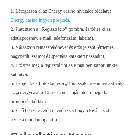
Látogasson el az Energy casino hivatalos oldalára:
Energy casino ingyen pörgetés
.
Kattintson a „Regisztráció” gombra, és töltse ki az
adatlapot (név, e-mail, telefonszám, lakcím).
Válasszon felhasználónevet és erős jelszót (érdemes
nagybetűt, számot és speciális karaktert használni).
Erősítse meg a regisztrációt az e-mailben kapott linkre
kattintva.
Lépjen be a fiókjába, és a „Bónuszok” menüben aktiválja
az „energycasino 10 free spins” ajánlatot a megadott
promóciós kóddal.
Első befizetés előtt ellenőrizze, hogy a kiválasztott
fizetési mód támogatott-e.