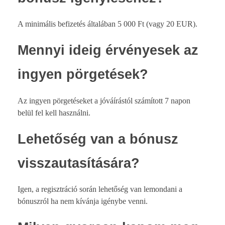
A minimális befizetés általában 5 000 Ft (vagy 20 EUR).
Mennyi ideig érvényesek az
ingyen pörgetések?
Az ingyen pörgetéseket a jóváírástól számított 7 napon
belül fel kell használni.
Lehetőség van a bónusz
visszautasítására?
Igen, a regisztráció során lehetőség van lemondani a
bónuszról ha nem kívánja igénybe venni.