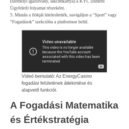
(személyi igazolvány, lakcímkártya) a KYC (Ismerd
Ügyfeled) folyamat részeként.
5. Miután a fiókját hitelesítették, navigáljon a “Sport” vagy
“Fogadások” szekcióba a platformon belül.
Videó bemutató: Az EnergyCasino
fogadási felületének áttekintése és
alapvető funkciói.
A Fogadási Matematika
és Értékstratégia