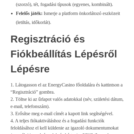
(szorzó), tét, fogadási típusok (egyenes, kombinált).
Felelős játék:
Ismerje a platform önkorlátozó eszközeit
(letiltás, időkorlát).
Regisztráció és
Fiókbeállítás Lépésről
Lépésre
1. Látogasson el az EnergyCasino főoldalára és kattintson a
“Regisztráció” gombra.
2. Töltse ki az űrlapot valós adatokkal (név, születési dátum,
e-mail, telefonszám).
3. Erősítse meg e-mail címét a kapott link segítségével.
4. A teljes fiókaktiváláshoz és a fogadási funkciók
feloldásához el kell küldenie az igazoló dokumentumokat