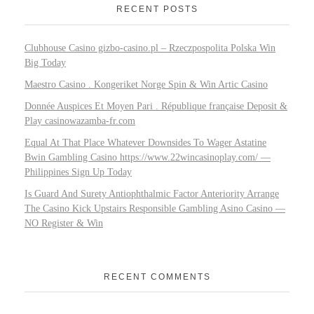
RECENT POSTS
Clubhouse Casino gizbo-casino.pl – Rzeczpospolita Polska Win
Big Today
Maestro Casino . Kongeriket Norge Spin & Win Artic Casino
Donnée Auspices Et Moyen Pari . République française Deposit &
Play casinowazamba-fr.com
Equal At That Place Whatever Downsides To Wager Astatine
Bwin Gambling Casino https://www.22wincasinoplay.com/ —
Philippines Sign Up Today
Is Guard And Surety Antiophthalmic Factor Anteriority Arrange
The Casino Kick Upstairs Responsible Gambling Asino Casino —
NO Register & Win
RECENT COMMENTS