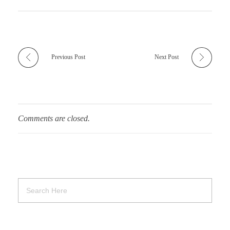
Previous Post
Next Post
Comments are closed.