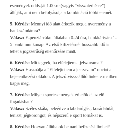
események odds-ját 1.00-re (vagyis “visszatérítésre”)
állítják, ami nem befolyásolja a kombináció többi elemét.
5. Kérdés:
Mennyi idő alatt érkezik meg a nyeremény a
bankszámlámra?
Válasz:
E-pénztárcákra általában 0-24 óra, bankkártyára 1-
5 banki munkanap. Az első kifizetésnél hosszabb idő is
lehet a jogszerűség ellenőrzése miatt.
6. Kérdés:
Mit tegyek, ha elfelejtem a jelszavamat?
Válasz:
Használja a “Elfelejtettem a jelszavam” opciót a
bejelentkezési oldalon. A jelszó-visszaállító linket e-mailben
kapja meg.
7. Kérdés:
Milyen sportesemények érhetők el az élő
fogadásban?
Válasz:
Széles skála, beleértve a labdarúgást, kosárlabdát,
teniszt, jégkorongot, és népszerű e-sport tornákat is.
8. Kérdés:
Hogyan állíthatok be napi befizetési limitet?