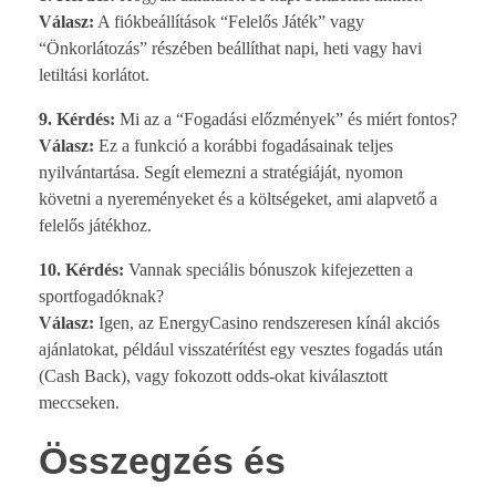
Válasz:
A fiókbeállítások “Felelős Játék” vagy
“Önkorlátozás” részében beállíthat napi, heti vagy havi
letiltási korlátot.
9. Kérdés:
Mi az a “Fogadási előzmények” és miért fontos?
Válasz:
Ez a funkció a korábbi fogadásainak teljes
nyilvántartása. Segít elemezni a stratégiáját, nyomon
követni a nyereményeket és a költségeket, ami alapvető a
felelős játékhoz.
10. Kérdés:
Vannak speciális bónuszok kifejezetten a
sportfogadóknak?
Válasz:
Igen, az EnergyCasino rendszeresen kínál akciós
ajánlatokat, például visszatérítést egy vesztes fogadás után
(Cash Back), vagy fokozott odds-okat kiválasztott
meccseken.
Összegzés és