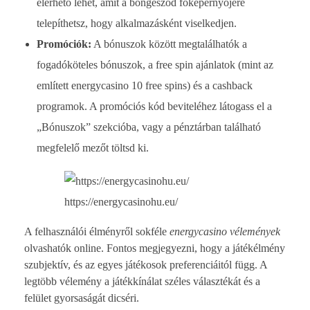
elérhető lehet, amit a böngésződ főképernyőjére
telepíthetsz, hogy alkalmazásként viselkedjen.
Promóciók:
A bónuszok között megtalálhatók a
fogadóköteles bónuszok, a free spin ajánlatok (mint az
említett energycasino 10 free spins) és a cashback
programok. A promóciós kód beviteléhez látogass el a
„Bónuszok” szekcióba, vagy a pénztárban található
megfelelő mezőt töltsd ki.
https://energycasinohu.eu/
A felhasználói élményről sokféle
energycasino vélemények
olvashatók online. Fontos megjegyezni, hogy a játékélmény
szubjektív, és az egyes játékosok preferenciáitól függ. A
legtöbb vélemény a játékkínálat széles választékát és a
felület gyorsaságát dicséri.