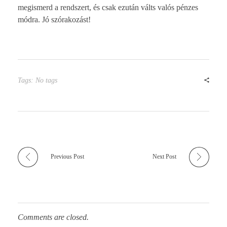
megismerd a rendszert, és csak ezután válts valós pénzes
módra. Jó szórakozást!
Tags: No tags
Previous Post
Next Post
Comments are closed.