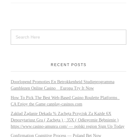
RECENT POSTS
Doorlopend Promoties En Betrokkenheid Studieprogramma
Gamblezen Online Casino _ Europa Try It Now
How To Pick The Best Web-Based Casino Roulette Platforms .
CA Enjoy the Game canplay-casinos.com
Zakład Żądanie Dekada % Zachęta Przycisk Za Każde 6X
Depozytariusz Gra ( Zachęta ) ; 35X ( Odkręcenie Bębnienie )
https://www.casino-amunra.com/ — polski region Sign Up Today
Confirmation Cognitive Process — Poland Bet Now