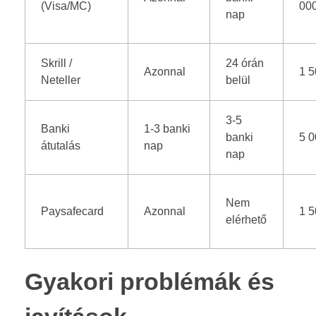
(Visa/MC)
00
nap
Skrill /
24 órán
Azonnal
1 
Neteller
belül
3‑5
Banki
1‑3 banki
banki
5 
átutalás
nap
nap
Nem
Paysafecard
Azonnal
1 
elérhető
Gyakori problémák és