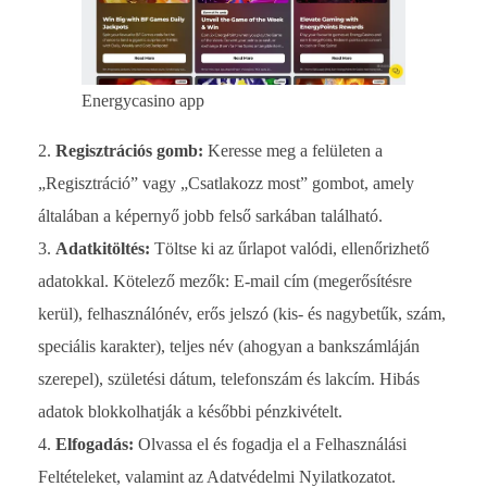
Energycasino app
Regisztrációs gomb:
Keresse meg a felületen a
„Regisztráció” vagy „Csatlakozz most” gombot, amely
általában a képernyő jobb felső sarkában található.
Adatkitöltés:
Töltse ki az űrlapot valódi, ellenőrizhető
adatokkal. Kötelező mezők: E-mail cím (megerősítésre
kerül), felhasználónév, erős jelszó (kis- és nagybetűk, szám,
speciális karakter), teljes név (ahogyan a bankszámláján
szerepel), születési dátum, telefonszám és lakcím. Hibás
adatok blokkolhatják a későbbi pénzkivételt.
Elfogadás:
Olvassa el és fogadja el a Felhasználási
Feltételeket, valamint az Adatvédelmi Nyilatkozatot.