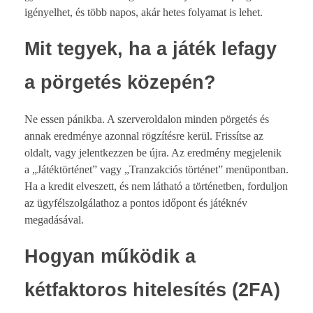
igényelhet, és több napos, akár hetes folyamat is lehet.
Mit tegyek, ha a játék lefagy
a pörgetés közepén?
Ne essen pánikba. A szerveroldalon minden pörgetés és
annak eredménye azonnal rögzítésre kerül. Frissítse az
oldalt, vagy jelentkezzen be újra. Az eredmény megjelenik
a „Játéktörténet” vagy „Tranzakciós történet” menüpontban.
Ha a kredit elveszett, és nem látható a történetben, forduljon
az ügyfélszolgálathoz a pontos időpont és játéknév
megadásával.
Hogyan működik a
kétfaktoros hitelesítés (2FA)