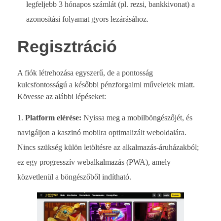
legfeljebb 3 hónapos számlát (pl. rezsi, bankkivonat) a
azonosítási folyamat gyors lezárásához.
Regisztráció
A fiók létrehozása egyszerű, de a pontosság
kulcsfontosságú a későbbi pénzforgalmi műveletek miatt.
Kövesse az alábbi lépéseket:
Platform elérése:
Nyissa meg a mobilböngészőjét, és
navigáljon a kaszinó mobilra optimalizált weboldalára.
Nincs szükség külön letöltésre az alkalmazás-áruházakból;
ez egy progresszív webalkalmazás (PWA), amely
közvetlenül a böngészőből indítható.