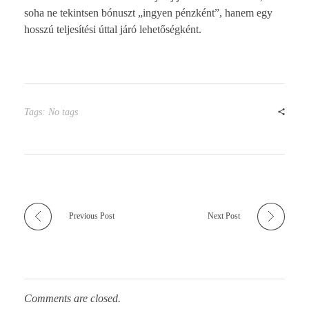
soha ne tekintsen bónuszt „ingyen pénzként”, hanem egy
hosszú teljesítési úttal járó lehetőségként.
Tags: No tags
Previous Post
Next Post
Comments are closed.