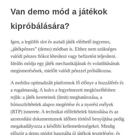
Van demo mód a játékok
kipróbálására?
Igen, a legtöbb slot és asztali játék elérhető ingyenes,
„játékpénzes” (demo) módban is. Ehhez nem szükséges
valódi pénzes fiókot létesíteni vagy befizetést teljesíteni.
Ideális módja egy játék mechanikájának és volatilitásának
megismerésének, mielőtt valódi pénzzel próbálkozna.
A mobilra optimalizált platformok fő előnye a hozzáférés és
a rugalmasság. A kulcs a fegyelmezett megközelítésben
rejlik: a játék kereteinek (limit) meghatározása, a
bónuszfeltételek alapos megértése és a nyerési esélyek
(RTP) ismerete. A technikai előfeltételek biztosítása és az
azonosítási dokumentumok időben történő benyújtása pedig
megakadályozza a későbbi kellemetlenségeket. Mindig
először a demo módot használja új játékok tesztelésére, és