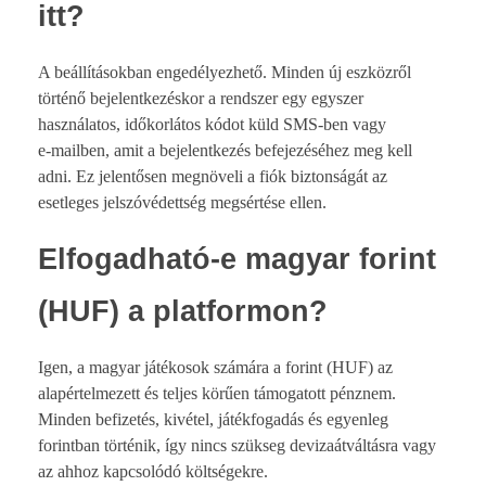
itt?
A beállításokban engedélyezhető. Minden új eszközről
történő bejelentkezéskor a rendszer egy egyszer
használatos, időkorlátos kódot küld SMS‑ben vagy
e‑mailben, amit a bejelentkezés befejezéséhez meg kell
adni. Ez jelentősen megnöveli a fiók biztonságát az
esetleges jelszóvédettség megsértése ellen.
Elfogadható‑e magyar forint
(HUF) a platformon?
Igen, a magyar játékosok számára a forint (HUF) az
alapértelmezett és teljes körűen támogatott pénznem.
Minden befizetés, kivétel, játékfogadás és egyenleg
forintban történik, így nincs szükseg devizaátváltásra vagy
az ahhoz kapcsolódó költségekre.