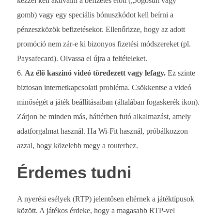
kézzel kell aktiválni a befizetés előtt („Jogosult vagy”
gomb) vagy egy speciális bónuszkódot kell beírni a
pénzeszközök befizetésekor. Ellenőrizze, hogy az adott
promóció nem zár‑e ki bizonyos fizetési módszereket (pl.
Paysafecard). Olvassa el újra a feltételeket.
Az élő kaszinó videó töredezett vagy lefagy.
Ez szinte
biztosan internetkapcsolati probléma. Csökkentse a videó
minőségét a játék beállításaiban (általában fogaskerék ikon).
Zárjon be minden más, háttérben futó alkalmazást, amely
adatforgalmat használ. Ha Wi‑Fit használ, próbálkozzon
azzal, hogy közelebb megy a routerhez.
Érdemes tudni
A nyerési esélyek (RTP) jelentősen eltérnek a játéktípusok
között. A játékos érdeke, hogy a magasabb RTP‑vel