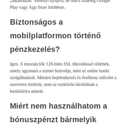
„alkalmazás” élményt nyújtva, de nincs szükség Google
Play vagy App Store letöltésre.
Biztonságos a
mobilplatformon történő
pénzkezelés?
Igen. A tranzakciók 128‑bites SSL titkosítással védettek,
amely ugyanazt a szintet biztosítja, mint az online banki
szolgáltatások. Minden bejelentkezés és érzékeny művelet a
szerveren történik, nem az eszközön tárolódnak a
bankkártya adatok.
Miért nem használhatom a
bónuszpénzt bármelyik