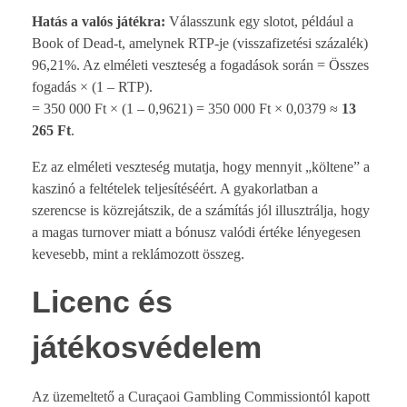
Hatás a valós játékra:
Válasszunk egy slotot, például a
Book of Dead‑t, amelynek RTP‑je (visszafizetési százalék)
96,21%. Az elméleti veszteség a fogadások során = Összes
fogadás × (1 – RTP).
= 350 000 Ft × (1 – 0,9621) = 350 000 Ft × 0,0379 ≈
13
265 Ft
.
Ez az elméleti veszteség mutatja, hogy mennyit „költene” a
kaszinó a feltételek teljesítéséért. A gyakorlatban a
szerencse is közrejátszik, de a számítás jól illusztrálja, hogy
a magas turnover miatt a bónusz valódi értéke lényegesen
kevesebb, mint a reklámozott összeg.
Licenc és
játékosvédelem
Az üzemeltető a Curaçaoi Gambling Commissiontól kapott