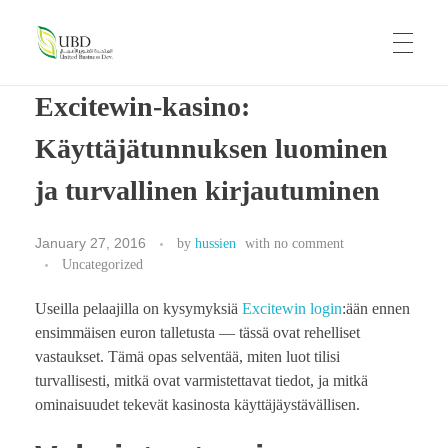
UBD
United Business Development
Excitewin-kasino:
HOME
Käyttäjätunnuksen luominen
ja turvallinen kirjautuminen
ABOUT US
January 27, 2016
by
hussien
with
no comment
Uncategorized
OUR BRANDS
Useilla pelaajilla on kysymyksiä
Excitewin login
:ään ennen
ensimmäisen euron talletusta — tässä ovat rehelliset
vastaukset. Tämä opas selventää, miten luot tilisi
CAREERS
turvallisesti, mitkä ovat varmistettavat tiedot, ja mitkä
ominaisuudet tekevät kasinosta käyttäjäystävällisen.
CONTACT US