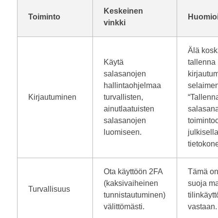
Keskeinen
Toiminto
Huomioi
vinkki
Älä kos
Käytä
tallenna
salasanojen
kirjautum
hallintaohjelmaa
selaime
Kirjautuminen
turvallisten,
“Tallenn
ainutlaatuisten
salasana
salasanojen
toiminto
luomiseen.
julkisell
tietokone
Ota käyttöön 2FA
Tämä on
(kaksivaiheinen
suoja ma
Turvallisuus
tunnistautuminen)
tilinkäyt
välittömästi.
vastaan.