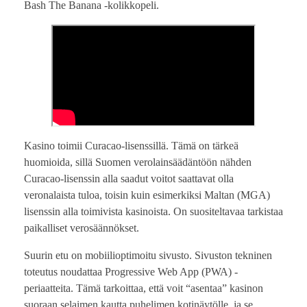
Bash The Banana -kolikkopeli.
Kasino toimii Curacao-lisenssillä. Tämä on tärkeä
huomioida, sillä Suomen verolainsäädäntöön nähden
Curacao-lisenssin alla saadut voitot saattavat olla
veronalaista tuloa, toisin kuin esimerkiksi Maltan (MGA)
lisenssin alla toimivista kasinoista. On suositeltavaa tarkistaa
paikalliset verosäännökset.
Suurin etu on mobiilioptimoitu sivusto. Sivuston tekninen
toteutus noudattaa Progressive Web App (PWA) -
periaatteita. Tämä tarkoittaa, että voit “asentaa” kasinon
suoraan selaimen kautta puhelimen kotinäytölle, ja se