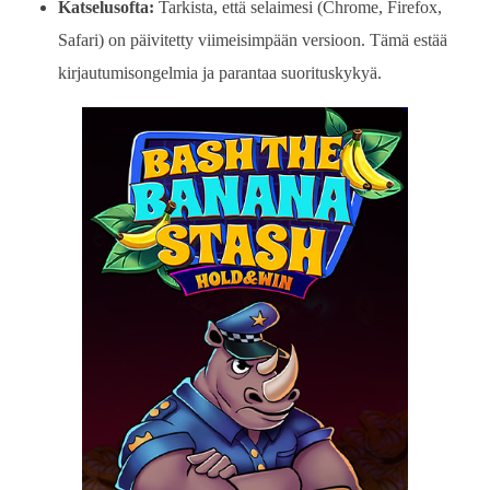
Katselusofta:
Tarkista, että selaimesi (Chrome, Firefox,
Safari) on päivitetty viimeisimpään versioon. Tämä estää
kirjautumisongelmia ja parantaa suorituskykyä.