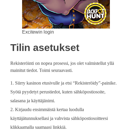
Excitewin login
Tilin asetukset
Rekisteröinti on nopea prosessi, jos olet valmistellut yllä
mainitut tiedot. Toimi seuraavasti.
Siirry kasinon etusivulle ja etsi “Rekisteröidy”-painike.
Syötä pyydetyt perustiedot, kuten sähköpostiosoite,
salasana ja käyttäjänimi.
Kirjaudu ensimmäistä kertaa luodulla
käyttäjätunnuksellasi ja vahvista sähköpostiosoitteesi
klikkaamalla saamaasi linkkiä.