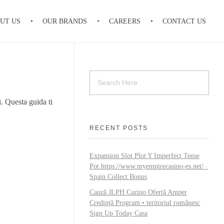
UT US
OUR BRANDS
CAREERS
CONTACT US
. Questa guida ti
RECENT POSTS
Expansion Slot Plot Y Imperfect Tense
Pot https://www.myempirecasino-es.net/ ·
Spain Collect Bonus
Cauză JLPH Cazino Ofertă Amper
Credință Program • teritoriul românesc
Sign Up Today Casa