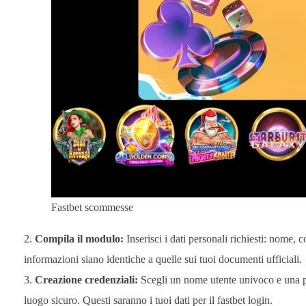
Fastbet scommesse
Compila il modulo:
Inserisci i dati personali richiesti: nome,
informazioni siano identiche a quelle sui tuoi documenti ufficiali.
Creazione credenziali:
Scegli un nome utente univoco e una p
luogo sicuro. Questi saranno i tuoi dati per il fastbet login.