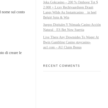
Joka Gokcasino – 200 % Omhoog Tot $
2.000 + Lxxv Rechtvaardigen Draait
il nome sul conto
Langs Wilde Au Instantcasino _ in heel
België Spin & Win
Juegos Digitales Y Nómada Casino Acción
Natural · ES Bet Now Suertia
Live There Any Downsides To Wager At
Bwin Gambling Casino staycasino-
au1.com – AU Claim Bonus
to di creare le
RECENT COMMENTS