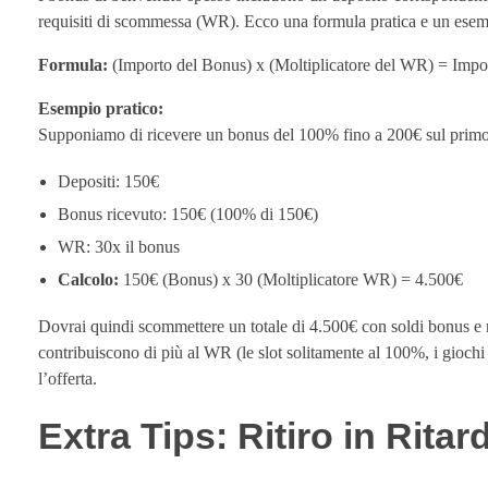
requisiti di scommessa (WR). Ecco una formula pratica e un esem
Formula:
(Importo del Bonus) x (Moltiplicatore del WR) = Impor
Esempio pratico:
Supponiamo di ricevere un bonus del 100% fino a 200€ sul primo
Depositi: 150€
Bonus ricevuto: 150€ (100% di 150€)
WR: 30x il bonus
Calcolo:
150€ (Bonus) x 30 (Moltiplicatore WR) = 4.500€
Dovrai quindi scommettere un totale di 4.500€ con soldi bonus e r
contribuiscono di più al WR (le slot solitamente al 100%, i giochi
l’offerta.
Extra Tips: Ritiro in Ritar