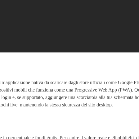
un’applicazione nativa da scaricare dagli store ufficiali come Google 
ispositivi mobili che funziona come una Progressive Web App (PWA). Qu
il login e, se supportato, aggiungere una scorciatoia alla tua schermata 
giochi live, mantenendo la stessa sicurezza del sito desktop.
 percentuale e fondi gratis. Per capire il valore reale e gli obblighi, d