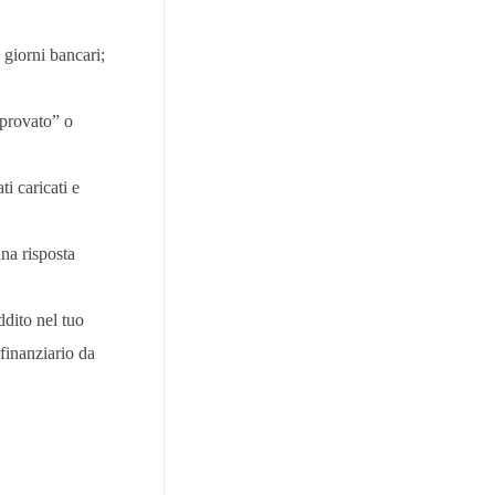
 giorni bancari;
pprovato” o
i caricati e
una risposta
ddito nel tuo
finanziario da