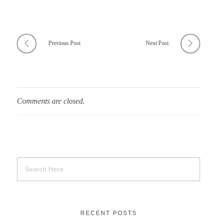
Previous Post
Next Post
Comments are closed.
RECENT POSTS