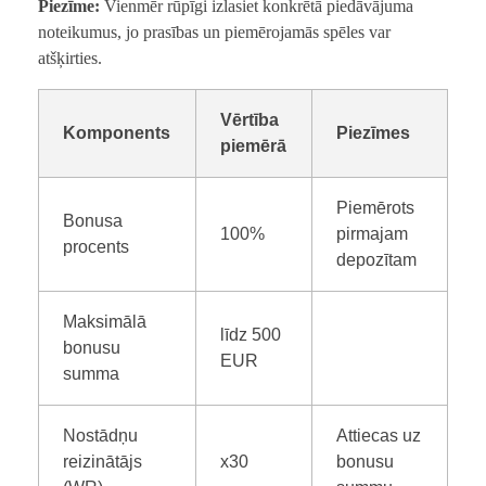
Piezīme:
Vienmēr rūpīgi izlasiet konkrētā piedāvājuma
noteikumus, jo prasības un piemērojamās spēles var
atšķirties.
Vērtība
Komponents
Piezīmes
piemērā
Piemērots
Bonusa
100%
pirmajam
procents
depozītam
Maksimālā
līdz 500
bonusu
EUR
summa
Nostādņu
Attiecas uz
reizinātājs
x30
bonusu