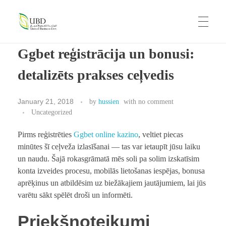
UBD
United Business Development
Ggbet reģistrācija un bonusi:
HOME
detalizēts prakses ceļvedis
ABOUT US
January 21, 2018
by
hussien
with
no comment
Uncategorized
Pirms reģistrēties
Ggbet online kazino
, veltiet piecas
OUR BRANDS
minūtes šī ceļveža izlasīšanai — tas var ietaupīt jūsu laiku
un naudu. Šajā rokasgrāmatā mēs soli pa solim izskatīsim
konta izveides procesu, mobilās lietošanas iespējas, bonusa
aprēķinus un atbildēsim uz biežākajiem jautājumiem, lai jūs
CAREERS
varētu sākt spēlēt droši un informēti.
Priekšnoteikumi
CONTACT US