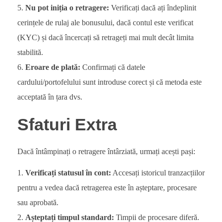
Nu pot iniția o retragere:
Verificați dacă ați îndeplinit
cerințele de rulaj ale bonusului, dacă contul este verificat
(KYC) și dacă încercați să retrageți mai mult decât limita
stabilită.
Eroare de plată:
Confirmați că datele
cardului/portofelului sunt introduse corect și că metoda este
acceptată în țara dvs.
Sfaturi Extra
Dacă întâmpinați o retragere întârziată, urmați acești pași:
Verificați statusul în cont:
Accesați istoricul tranzacțiilor
pentru a vedea dacă retragerea este în așteptare, procesare
sau aprobată.
Așteptați timpul standard:
Timpii de procesare diferă.