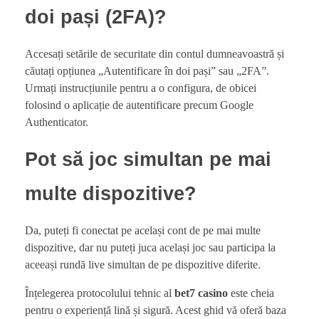
doi pași (2FA)?
Accesați setările de securitate din contul dumneavoastră și
căutați opțiunea „Autentificare în doi pași” sau „2FA”.
Urmați instrucțiunile pentru a o configura, de obicei
folosind o aplicație de autentificare precum Google
Authenticator.
Pot să joc simultan pe mai
multe dispozitive?
Da, puteți fi conectat pe același cont de pe mai multe
dispozitive, dar nu puteți juca același joc sau participa la
aceeași rundă live simultan de pe dispozitive diferite.
Înțelegerea protocolului tehnic al
bet7 casino
este cheia
pentru o experiență lină și sigură. Acest ghid vă oferă baza