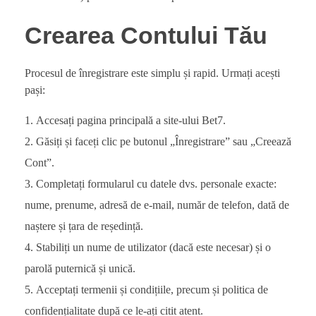
Crearea Contului Tău
Procesul de înregistrare este simplu și rapid. Urmați acești
pași:
Accesați pagina principală a site-ului Bet7.
Găsiți și faceți clic pe butonul „Înregistrare” sau „Creează
Cont”.
Completați formularul cu datele dvs. personale exacte:
nume, prenume, adresă de e-mail, număr de telefon, dată de
naștere și țara de reședință.
Stabiliți un nume de utilizator (dacă este necesar) și o
parolă puternică și unică.
Acceptați termenii și condițiile, precum și politica de
confidențialitate după ce le-ați citit atent.