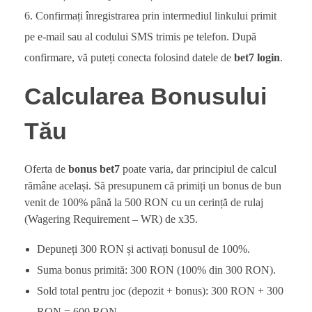
Confirmați înregistrarea prin intermediul linkului primit
pe e-mail sau al codului SMS trimis pe telefon. După
confirmare, vă puteți conecta folosind datele de
bet7 login
.
Calcularea Bonusului
Tău
Oferta de
bonus bet7
poate varia, dar principiul de calcul
rămâne același. Să presupunem că primiți un bonus de bun
venit de 100% până la 500 RON cu un cerință de rulaj
(Wagering Requirement – WR) de x35.
Depuneți 300 RON și activați bonusul de 100%.
Suma bonus primită: 300 RON (100% din 300 RON).
Sold total pentru joc (depozit + bonus): 300 RON + 300
RON = 600 RON.