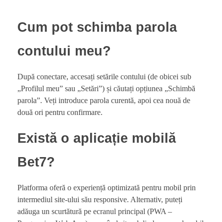
Cum pot schimba parola
contului meu?
După conectare, accesați setările contului (de obicei sub
„Profilul meu” sau „Setări”) și căutați opțiunea „Schimbă
parola”. Veți introduce parola curentă, apoi cea nouă de
două ori pentru confirmare.
Există o aplicație mobilă
Bet7?
Platforma oferă o experiență optimizată pentru mobil prin
intermediul site-ului său responsive. Alternativ, puteți
adăuga un scurtătură pe ecranul principal (PWA –