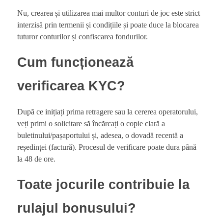
Nu, crearea și utilizarea mai multor conturi de joc este strict
interzisă prin termenii și condițiile și poate duce la blocarea
tuturor conturilor și confiscarea fondurilor.
Cum funcționează
verificarea KYC?
După ce inițiați prima retragere sau la cererea operatorului,
veți primi o solicitare să încărcați o copie clară a
buletinului/pașaportului și, adesea, o dovadă recentă a
reședinței (factură). Procesul de verificare poate dura până
la 48 de ore.
Toate jocurile contribuie la
rulajul bonusului?