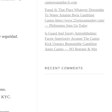
casinowazamba-fr.com
Equal At That Place Whatever Downsides
To Wager Astatine Bwin Gambling
Casino https://www.22wincasinoplay.com/
— Philippines Sign Up Today
Is Guard And Surety Antiophthalmic
e seguridad.
Factor Anteriority Arrange The Casino
Kick Upstairs Responsible Gambling
Asino Casino — NO Register & Win
RECENT COMMENTS
ono.
ón KYC.
puesta.