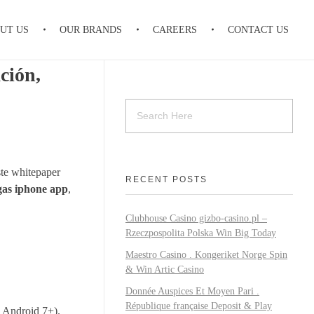
UT US
OUR BRANDS
CAREERS
CONTACT US
ción,
ste whitepaper
RECENT POSTS
gas iphone app
,
Clubhouse Casino gizbo-casino.pl –
Rzeczpospolita Polska Win Big Today
Maestro Casino . Kongeriket Norge Spin
& Win Artic Casino
Donnée Auspices Et Moyen Pari .
République française Deposit & Play
o Android 7+).