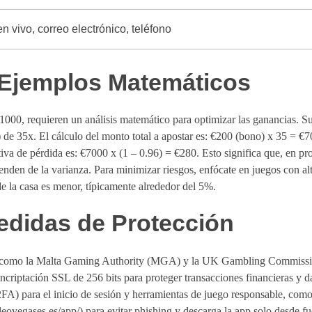
n vivo, correo electrónico, teléfono
 Ejemplos Matemáticos
000, requieren un análisis matemático para optimizar las ganancias.
de 35x. El cálculo del monto total a apostar es: €200 (bono) x 35 = €7
va de pérdida es: €7000 x (1 – 0.96) = €280. Esto significa que, en pr
enden de la varianza. Para minimizar riesgos, enfócate en juegos con a
e la casa es menor, típicamente alrededor del 5%.
edidas de Protección
ades como la Malta Gaming Authority (MGA) y la UK Gambling Commis
encriptación SSL de 256 bits para proteger transacciones financieras y d
FA) para el inicio de sesión y herramientas de juego responsable, como
/leovegases.es/app/) para evitar phishing y descarga la app solo desde fu