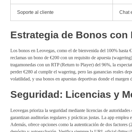
Soporte al cliente
Chat e
Estrategia de Bonos con
Los bonos en Leovegas, como el de bienvenida del 100% hasta €1
reclamas un bono de €200 con un requisito de apuesta (wagering) 
tragamonedas con un RTP (Return to Player) del 96%, la expectati
perder €280 al cumplir el wagering, pero las ganancias reales dep
volatilidad, y usa bonos en apuestas deportivas donde el margen d
Seguridad: Licencias y M
Leovegas prioriza la seguridad mediante licencias de autorid
garantizan auditorías regulares y prácticas justas. La app emplea 
Además, ofrece opciones como la autenticación de dos factores (2
depósito y autoexclusión. Verifica siempre la URL oficial (https:/