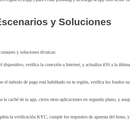
Escenarios y Soluciones
 comunes y soluciones técnicas:
l dispositivo, verifica la conexión a Internet, y actualiza iOS a la última
 el método de pago está habilitado en tu región, verifica los fondos suf
 la caché de la app, cierra otras aplicaciones en segundo plano, y asegú
eta la verificación KYC, cumple los requisitos de apuesta del bono, y