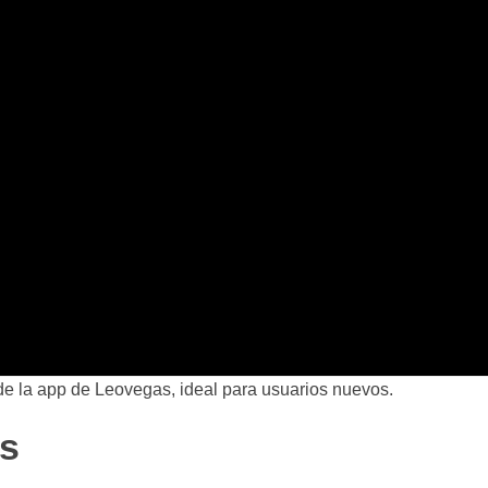
 de la app de Leovegas, ideal para usuarios nuevos.
as