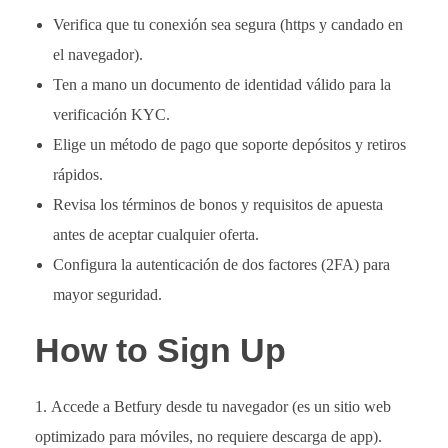
Verifica que tu conexión sea segura (https y candado en
el navegador).
Ten a mano un documento de identidad válido para la
verificación KYC.
Elige un método de pago que soporte depósitos y retiros
rápidos.
Revisa los términos de bonos y requisitos de apuesta
antes de aceptar cualquier oferta.
Configura la autenticación de dos factores (2FA) para
mayor seguridad.
How to Sign Up
Accede a Betfury desde tu navegador (es un sitio web
optimizado para móviles, no requiere descarga de app).