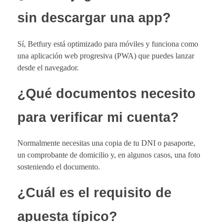
sin descargar una app?
Sí, Betfury está optimizado para móviles y funciona como
una aplicación web progresiva (PWA) que puedes lanzar
desde el navegador.
¿Qué documentos necesito
para verificar mi cuenta?
Normalmente necesitas una copia de tu DNI o pasaporte,
un comprobante de domicilio y, en algunos casos, una foto
sosteniendo el documento.
¿Cuál es el requisito de
apuesta típico?