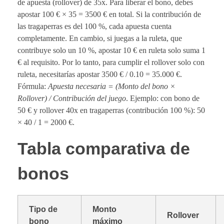
de apuesta (rollover) de 35x. Para liberar el bono, debes
apostar 100 € × 35 = 3500 € en total. Si la contribución de
las tragaperras es del 100 %, cada apuesta cuenta
completamente. En cambio, si juegas a la ruleta, que
contribuye solo un 10 %, apostar 10 € en ruleta solo suma 1
€ al requisito. Por lo tanto, para cumplir el rollover solo con
ruleta, necesitarías apostar 3500 € / 0.10 = 35.000 €.
Fórmula:
Apuesta necesaria = (Monto del bono ×
Rollover) / Contribución del juego
. Ejemplo: con bono de
50 € y rollover 40x en tragaperras (contribución 100 %): 50
× 40 / 1 = 2000 €.
Tabla comparativa de
bonos
Tipo de
Monto
Rollover
bono
máximo