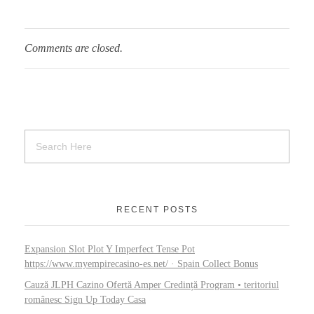
Comments are closed.
RECENT POSTS
Expansion Slot Plot Y Imperfect Tense Pot
https://www.myempirecasino-es.net/ · Spain Collect Bonus
Cauză JLPH Cazino Ofertă Amper Credință Program • teritoriul
românesc Sign Up Today Casa