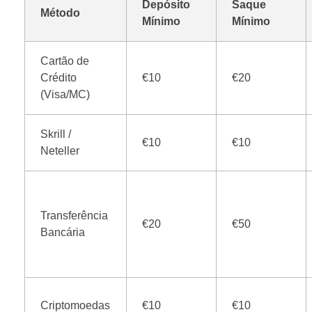
Depósito
Saque
Método
Mínimo
Mínimo
Cartão de
Crédito
€10
€20
(Visa/MC)
Skrill /
€10
€10
Neteller
Transferência
€20
€50
Bancária
Criptomoedas
€10
€10