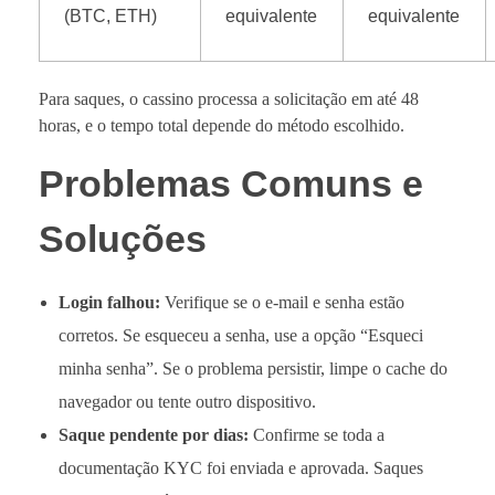
(BTC, ETH)
equivalente
equivalente
Para saques, o cassino processa a solicitação em até 48
horas, e o tempo total depende do método escolhido.
Problemas Comuns e
Soluções
Login falhou:
Verifique se o e-mail e senha estão
corretos. Se esqueceu a senha, use a opção “Esqueci
minha senha”. Se o problema persistir, limpe o cache do
navegador ou tente outro dispositivo.
Saque pendente por dias:
Confirme se toda a
documentação KYC foi enviada e aprovada. Saques