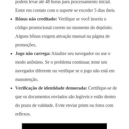
podem levar até 48 horas para processamento inicial.
Entre em contato com o suporte se exceder 5 dias úteis.
Bônus não creditado:
Verifique se você inseriu o
código promocional correto no momento do depósito.
Alguns bônus exigem ativação manual na página de
promoções.
Jogo não carrega:
Atualize seu navegador ou use o
modo anônimo. Se o problema continuar, tente um
navegador diferente ou verifique se o jogo não está em
manutenção.
Verificação de identidade demorada:
Certifique-se de
que os documentos enviados são legíveis e estão dentro
do prazo de validade. Evite enviar prints ou fotos com
reflexos.