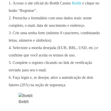
Acesse o site oficial do Bettilt Casino
Bettilt
e clique no
botão “Registrar”.
Preencha o formulário com seus dados reais: nome
completo, e-mail, data de nascimento e endereço.
Crie uma senha forte (mínimo 8 caracteres, combinando
letras, números e símbolos).
Selecione a moeda desejada (EUR, BRL, USD, etc.) e
confirme que você aceita os termos de uso.
Complete o registro clicando no link de verificação
enviado para seu e-mail.
Faça login e, se desejar, ative a autenticação de dois
fatores (2FA) na seção de segurança.
Bettilt