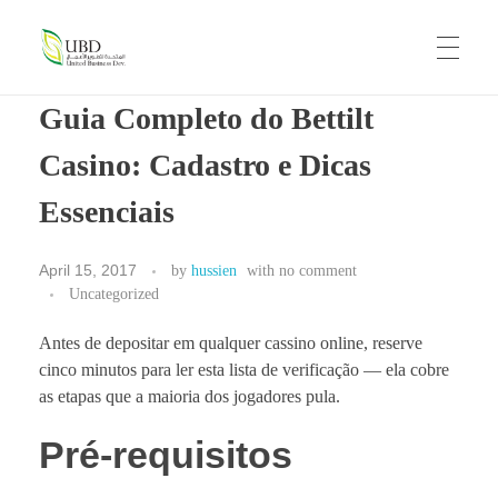
UBD
United Business Development
Guia Completo do Bettilt
HOME
Casino: Cadastro e Dicas
Essenciais
ABOUT US
April 15, 2017
by
hussien
with
no comment
Uncategorized
OUR BRANDS
Antes de depositar em qualquer cassino online, reserve
cinco minutos para ler esta lista de verificação — ela cobre
as etapas que a maioria dos jogadores pula.
CAREERS
Pré-requisitos
CONTACT US