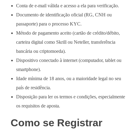
Conta de e-mail válida e acesso a ela para verificação.
Documento de identificação oficial (RG, CNH ou
passaporte) para o processo KYC.
Método de pagamento aceito (cartão de crédito/débito,
carteira digital como Skrill ou Neteller, transferência
bancária ou criptomoeda).
Dispositivo conectado à internet (computador, tablet ou
smartphone).
Idade mínima de 18 anos, ou a maioridade legal no seu
país de residência.
Disposição para ler os termos e condições, especialmente
os requisitos de aposta.
Como se Registrar