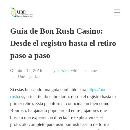
UBD
United Business Development
Guía de Bon Rush Casino:
HOME
Desde el registro hasta el retiro
paso a paso
ABOUT US
October 14, 2015
by
hussien
with
no comment
Uncategorized
OUR BRANDS
Si estás buscando una guía confiable para
https://bon-
rush.es/
, este artículo cubre todo, desde el registro hasta tu
primer retiro. Esta plataforma, conocida también como
CAREERS
Bonrush, ha ganado popularidad entre jugadores que
buscan una experiencia directa. Te explicaremos el
protocolo completo para usar bonrush casino de forma
CONTACT US