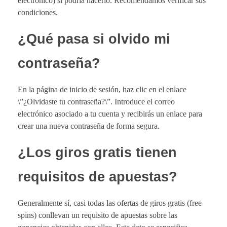
electrónico) sí podría hacerlo. Recomendamos verificar sus
condiciones.
¿Qué pasa si olvido mi
contraseña?
En la página de inicio de sesión, haz clic en el enlace
\”¿Olvidaste tu contraseña?\”. Introduce el correo
electrónico asociado a tu cuenta y recibirás un enlace para
crear una nueva contraseña de forma segura.
¿Los giros gratis tienen
requisitos de apuestas?
Generalmente sí, casi todas las ofertas de giros gratis (free
spins) conllevan un requisito de apuestas sobre las