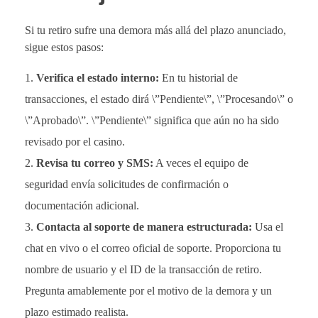
Si tu retiro sufre una demora más allá del plazo anunciado,
sigue estos pasos:
Verifica el estado interno:
En tu historial de
transacciones, el estado dirá \”Pendiente\”, \”Procesando\” o
\”Aprobado\”. \”Pendiente\” significa que aún no ha sido
revisado por el casino.
Revisa tu correo y SMS:
A veces el equipo de
seguridad envía solicitudes de confirmación o
documentación adicional.
Contacta al soporte de manera estructurada:
Usa el
chat en vivo o el correo oficial de soporte. Proporciona tu
nombre de usuario y el ID de la transacción de retiro.
Pregunta amablemente por el motivo de la demora y un
plazo estimado realista.