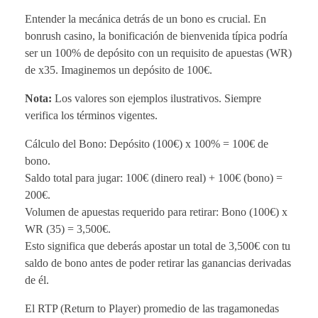
Entender la mecánica detrás de un bono es crucial. En
bonrush casino, la bonificación de bienvenida típica podría
ser un 100% de depósito con un requisito de apuestas (WR)
de x35. Imaginemos un depósito de 100€.
Nota:
Los valores son ejemplos ilustrativos. Siempre
verifica los términos vigentes.
Cálculo del Bono: Depósito (100€) x 100% = 100€ de
bono.
Saldo total para jugar: 100€ (dinero real) + 100€ (bono) =
200€.
Volumen de apuestas requerido para retirar: Bono (100€) x
WR (35) = 3,500€.
Esto significa que deberás apostar un total de 3,500€ con tu
saldo de bono antes de poder retirar las ganancias derivadas
de él.
El RTP (Return to Player) promedio de las tragamonedas