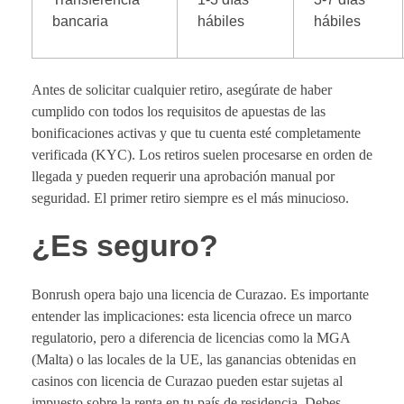
bancaria
hábiles
hábiles
Antes de solicitar cualquier retiro, asegúrate de haber
cumplido con todos los requisitos de apuestas de las
bonificaciones activas y que tu cuenta esté completamente
verificada (KYC). Los retiros suelen procesarse en orden de
llegada y pueden requerir una aprobación manual por
seguridad. El primer retiro siempre es el más minucioso.
¿Es seguro?
Bonrush opera bajo una licencia de Curazao. Es importante
entender las implicaciones: esta licencia ofrece un marco
regulatorio, pero a diferencia de licencias como la MGA
(Malta) o las locales de la UE, las ganancias obtenidas en
casinos con licencia de Curazao pueden estar sujetas al
impuesto sobre la renta en tu país de residencia. Debes