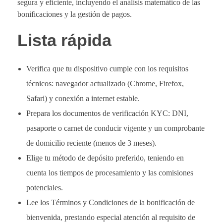
segura y eficiente, incluyendo el análisis matemático de las
bonificaciones y la gestión de pagos.
Lista rápida
Verifica que tu dispositivo cumple con los requisitos
técnicos: navegador actualizado (Chrome, Firefox,
Safari) y conexión a internet estable.
Prepara los documentos de verificación KYC: DNI,
pasaporte o carnet de conducir vigente y un comprobante
de domicilio reciente (menos de 3 meses).
Elige tu método de depósito preferido, teniendo en
cuenta los tiempos de procesamiento y las comisiones
potenciales.
Lee los Términos y Condiciones de la bonificación de
bienvenida, prestando especial atención al requisito de