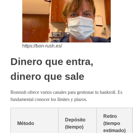
https://bon-rush.es/
Dinero que entra,
dinero que sale
Bonrush ofrece varios canales para gestionar tu bankroll. Es
fundamental conocer los límites y plazos.
Retiro
Depósito
Método
(tiempo
(tiempo)
estimado)