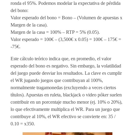
ronda el 95%. Podemos modelar la expectativa de pérdida
del bono:
Valor esperado del bono = Bono – (Volumen de apuestas x
Margen de la casa).
Margen de la casa = 100% – RTP = 5% (0.05).
Valor esperado = 100€ – (3,500€ x 0.05) = 100€ – 175€ =
-75€.
Este cálculo teórico indica que, en promedio, el valor
esperado del bono es negativo. Sin embargo, la volatilidad
del juego puede desviar los resultados. La clave es cumplir
el WR jugando juegos que contribuyan al 100%,
normalmente tragamonedas (excluyendo a veces ciertos
títulos). Apuestas en ruleta, blackjack o video póker suelen
contribuir en un porcentaje mucho menor (ej. 10% o 20%),
lo que efectivamente multiplica el WR. Para un juego que
contribuye al 10%, el WR efectivo se convierte en: 35 /
0.10 = x350.