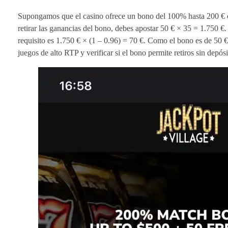
Supongamos que el casino ofrece un bono del 100% hasta 200 € co
retirar las ganancias del bono, debes apostar 50 € × 35 = 1.750 
requisito es 1.750 € × (1 – 0.96) = 70 €. Como el bono es de 50 €,
juegos de alto RTP y verificar si el bono permite retiros sin depósi