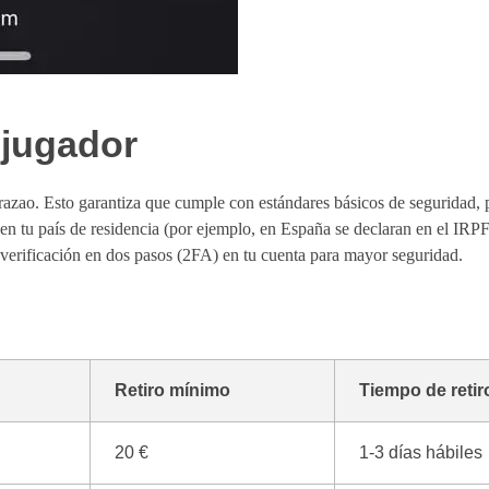
 jugador
azao. Esto garantiza que cumple con estándares básicos de seguridad, 
 en tu país de residencia (por ejemplo, en España se declaran en el IRPF
 verificación en dos pasos (2FA) en tu cuenta para mayor seguridad.
Retiro mínimo
Tiempo de retir
20 €
1-3 días hábiles