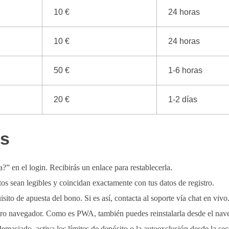
10 €
24 horas
10 €
24 horas
50 €
1-6 horas
20 €
1-2 días
as
?” en el login. Recibirás un enlace para restablecerla.
s sean legibles y coincidan exactamente con tus datos de registro.
ito de apuesta del bono. Si es así, contacta al soporte vía chat en vivo
tro navegador. Como es PWA, también puedes reinstalarla desde el nav
demasiado, activa los límites de depósito o la autoexclusión desde la se