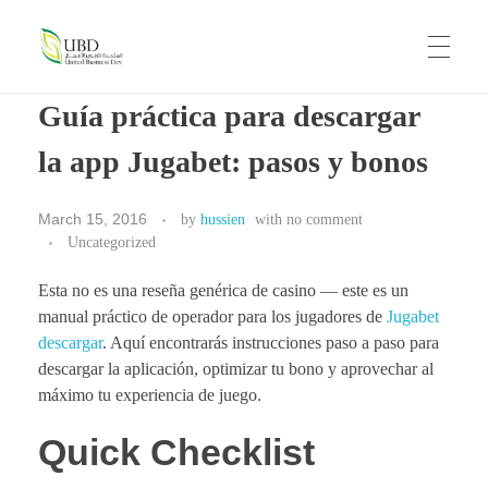
UBD
United Business Development
Guía práctica para descargar
HOME
la app Jugabet: pasos y bonos
ABOUT US
March 15, 2016
by
hussien
with
no comment
Uncategorized
Esta no es una reseña genérica de casino — este es un
OUR BRANDS
manual práctico de operador para los jugadores de
Jugabet
descargar
. Aquí encontrarás instrucciones paso a paso para
descargar la aplicación, optimizar tu bono y aprovechar al
máximo tu experiencia de juego.
CAREERS
Quick Checklist
CONTACT US