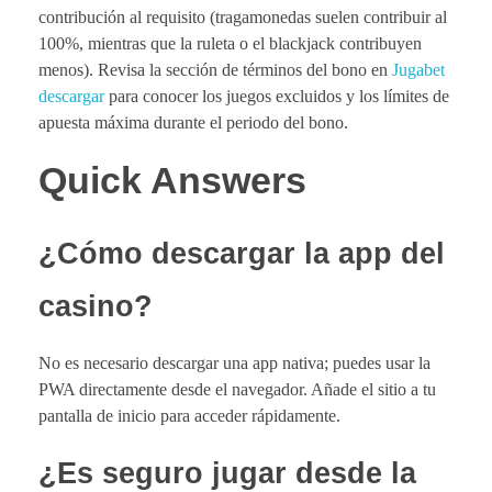
contribución al requisito (tragamonedas suelen contribuir al
100%, mientras que la ruleta o el blackjack contribuyen
menos). Revisa la sección de términos del bono en
Jugabet
descargar
para conocer los juegos excluidos y los límites de
apuesta máxima durante el periodo del bono.
Quick Answers
¿Cómo descargar la app del
casino?
No es necesario descargar una app nativa; puedes usar la
PWA directamente desde el navegador. Añade el sitio a tu
pantalla de inicio para acceder rápidamente.
¿Es seguro jugar desde la