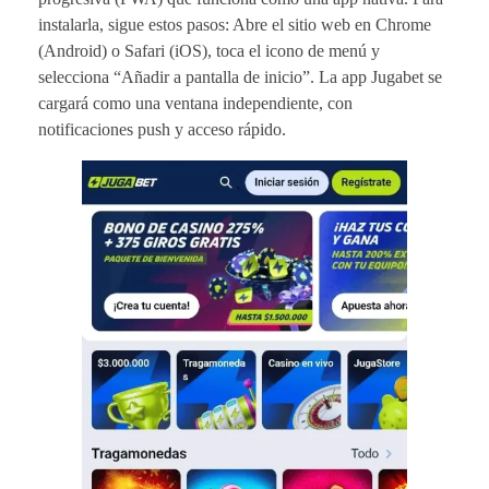
instalarla, sigue estos pasos: Abre el sitio web en Chrome
(Android) o Safari (iOS), toca el icono de menú y
selecciona “Añadir a pantalla de inicio”. La app Jugabet se
cargará como una ventana independiente, con
notificaciones push y acceso rápido.