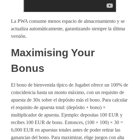
La PWA consume menos espacio de almacenamiento y se
actualiza automáticamente, garantizando siempre la última
versión.
Maximising Your
Bonus
El bono de bienvenida típico de Jugabet ofrece un 100% de
coincidencia hasta un monto máximo, con un requisito de
apuesta de 30x sobre el depósito más el bono. Para calcular
el requisito de apuesta total: (depósito + bono) ×
multiplicador de apuesta. Ejemplo: depositas 100 EUR y
recibes 100 EUR de bono. Entonces, (100 + 100) × 30 =
6,000 EUR en apuestas totales antes de poder retirar las
ganancias del bono. Para maximizar, elige juegos con alta