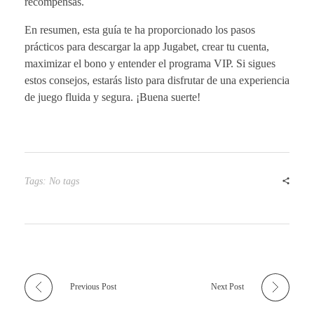
recompensas.
En resumen, esta guía te ha proporcionado los pasos
prácticos para descargar la app Jugabet, crear tu cuenta,
maximizar el bono y entender el programa VIP. Si sigues
estos consejos, estarás listo para disfrutar de una experiencia
de juego fluida y segura. ¡Buena suerte!
Tags: No tags
Previous Post
Next Post