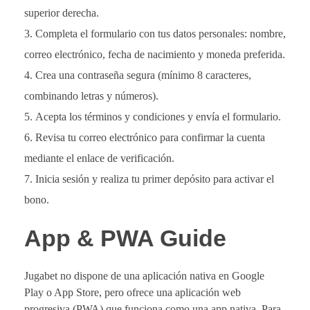
superior derecha.
Completa el formulario con tus datos personales: nombre,
correo electrónico, fecha de nacimiento y moneda preferida.
Crea una contraseña segura (mínimo 8 caracteres,
combinando letras y números).
Acepta los términos y condiciones y envía el formulario.
Revisa tu correo electrónico para confirmar la cuenta
mediante el enlace de verificación.
Inicia sesión y realiza tu primer depósito para activar el
bono.
App & PWA Guide
Jugabet no dispone de una aplicación nativa en Google
Play o App Store, pero ofrece una aplicación web
progresiva (PWA) que funciona como una app nativa. Para