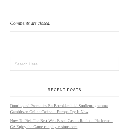
Comments are closed.
RECENT POSTS
Doorlopend Promoties En Betrokkenheid Studieprogramma
Gamblezen Online Casino _ Europa Try It Now
How To Pick The Best Web-Based Casino Roulette Platforms .
CA Enjoy the Game canplay-casinos.com