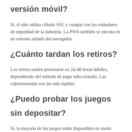
versión móvil?
Sí, el sitio utiliza cifrado SSL y cumple con los estándares
de seguridad de la industria. La PWA también se ejecuta en
un entorno aislado del navegador.
¿Cuánto tardan los retiros?
Los retiros suelen procesarse en 24-48 horas hábiles,
dependiendo del método de pago seleccionado. Las
criptomonedas son las más rápidas.
¿Puedo probar los juegos
sin depositar?
Sí, la mayoría de los juegos están disponibles en modo