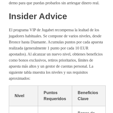
demo para que puedas probarlos sin arriesgar dinero real.
Insider Advice
El programa VIP de Jugabet recompensa la lealtad de los
jugadores habituales. Se compone de varios niveles, desde
Bronce hasta Diamante. Acumulas puntos por cada apuesta
realizada (generalmente 1 punto por cada 10 EUR
apostados). Al alcanzar un nuevo nivel, obtienes beneficios
como bonos exclusivos, retiros prioritarios, límites de
apuesta más altos y un gestor de cuentas personal. La
siguiente tabla muestra los niveles y sus requisitos
aproximados:
Puntos
Beneficios
Nivel
Requeridos
Clave