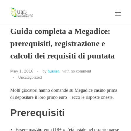
UBD
United Business Development
Guida completa a Megadice:
HOME
prerequisiti, registrazione e
calcoli dei requisiti di puntata
ABOUT US
May 1, 2016
by
hussien
with
no comment
Uncategorized
OUR BRANDS
Molti giocatori hanno domande su Megadice casino prima
di depositare il loro primo euro – ecco le risposte oneste.
CAREERS
Prerequisiti
Essere maggiorenni (18+ o l’età legale nel proprio paese
CONTACT US