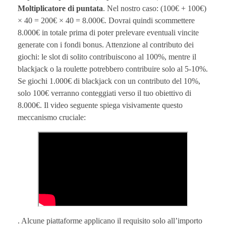
Moltiplicatore di puntata
. Nel nostro caso: (100€ + 100€)
× 40 = 200€ × 40 = 8.000€. Dovrai quindi scommettere
8.000€ in totale prima di poter prelevare eventuali vincite
generate con i fondi bonus. Attenzione al contributo dei
giochi: le slot di solito contribuiscono al 100%, mentre il
blackjack o la roulette potrebbero contribuire solo al 5-10%.
Se giochi 1.000€ di blackjack con un contributo del 10%,
solo 100€ verranno conteggiati verso il tuo obiettivo di
8.000€. Il video seguente spiega visivamente questo
meccanismo cruciale:
. Alcune piattaforme applicano il requisito solo all’importo