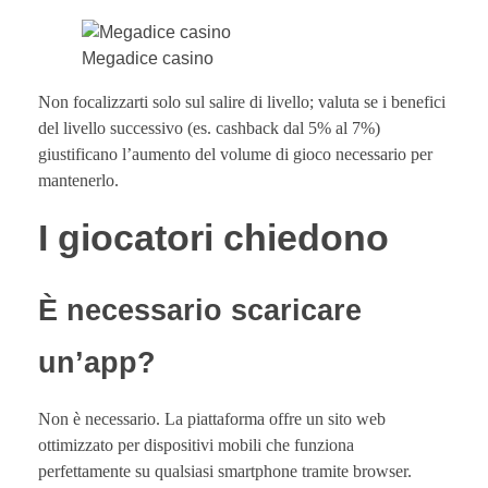
Megadice casino
Non focalizzarti solo sul salire di livello; valuta se i benefici
del livello successivo (es. cashback dal 5% al 7%)
giustificano l’aumento del volume di gioco necessario per
mantenerlo.
I giocatori chiedono
È necessario scaricare
un’app?
Non è necessario. La piattaforma offre un sito web
ottimizzato per dispositivi mobili che funziona
perfettamente su qualsiasi smartphone tramite browser.