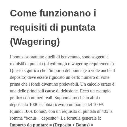
Come funzionano i
requisiti di puntata
(Wagering)
I bonus, soprattutto quelli di benvenuto, sono soggetti a
requisiti di puntata (playthrough o wagering requirements).
Questo significa che l’importo del bonus (e a volte anche il
deposito) deve essere rigiocato un certo numero di volte
prima che i fondi diventino prelevabili. Un calcolo errato è
una delle principali cause di delusione. Ecco un esempio
pratico con numeri reali. Supponiamo che tu abbia
depositato 100€ e abbia ricevuto un bonus del 100%
(quindi 100€ bonus), con un requisito di puntata di 40x la
somma “bonus + deposito”. La formula generale è:
Importo da puntare = (Deposito + Bonus) ×