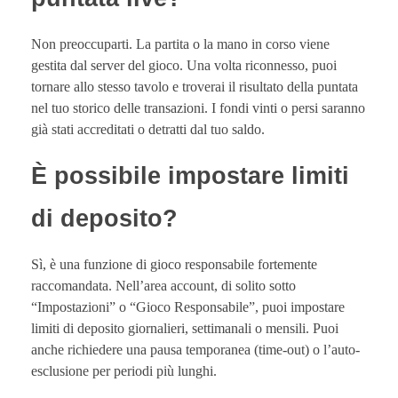
Non preoccuparti. La partita o la mano in corso viene
gestita dal server del gioco. Una volta riconnesso, puoi
tornare allo stesso tavolo e troverai il risultato della puntata
nel tuo storico delle transazioni. I fondi vinti o persi saranno
già stati accreditati o detratti dal tuo saldo.
È possibile impostare limiti
di deposito?
Sì, è una funzione di gioco responsabile fortemente
raccomandata. Nell’area account, di solito sotto
“Impostazioni” o “Gioco Responsabile”, puoi impostare
limiti di deposito giornalieri, settimanali o mensili. Puoi
anche richiedere una pausa temporanea (time-out) o l’auto-
esclusione per periodi più lunghi.