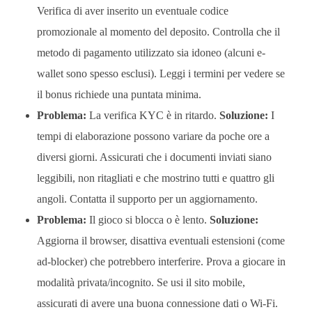
Verifica di aver inserito un eventuale codice
promozionale al momento del deposito. Controlla che il
metodo di pagamento utilizzato sia idoneo (alcuni e-
wallet sono spesso esclusi). Leggi i termini per vedere se
il bonus richiede una puntata minima.
Problema:
La verifica KYC è in ritardo.
Soluzione:
I
tempi di elaborazione possono variare da poche ore a
diversi giorni. Assicurati che i documenti inviati siano
leggibili, non ritagliati e che mostrino tutti e quattro gli
angoli. Contatta il supporto per un aggiornamento.
Problema:
Il gioco si blocca o è lento.
Soluzione:
Aggiorna il browser, disattiva eventuali estensioni (come
ad-blocker) che potrebbero interferire. Prova a giocare in
modalità privata/incognito. Se usi il sito mobile,
assicurati di avere una buona connessione dati o Wi-Fi.