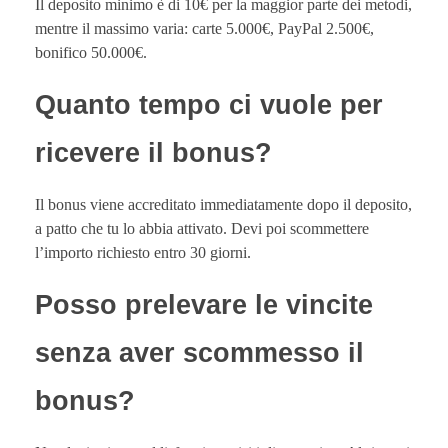
Il deposito minimo è di 10€ per la maggior parte dei metodi,
mentre il massimo varia: carte 5.000€, PayPal 2.500€,
bonifico 50.000€.
Quanto tempo ci vuole per
ricevere il bonus?
Il bonus viene accreditato immediatamente dopo il deposito,
a patto che tu lo abbia attivato. Devi poi scommettere
l’importo richiesto entro 30 giorni.
Posso prelevare le vincite
senza aver scommesso il
bonus?