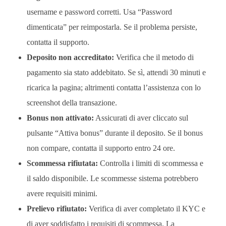
username e password corretti. Usa “Password
dimenticata” per reimpostarla. Se il problema persiste,
contatta il supporto.
Deposito non accreditato:
Verifica che il metodo di
pagamento sia stato addebitato. Se sì, attendi 30 minuti e
ricarica la pagina; altrimenti contatta l’assistenza con lo
screenshot della transazione.
Bonus non attivato:
Assicurati di aver cliccato sul
pulsante “Attiva bonus” durante il deposito. Se il bonus
non compare, contatta il supporto entro 24 ore.
Scommessa rifiutata:
Controlla i limiti di scommessa e
il saldo disponibile. Le scommesse sistema potrebbero
avere requisiti minimi.
Prelievo rifiutato:
Verifica di aver completato il KYC e
di aver soddisfatto i requisiti di scommessa. La