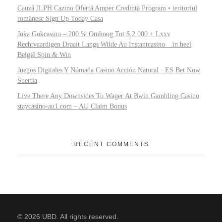
Cauză JLPH Cazino Ofertă Amper Credință Program • teritoriul
românesc Sign Up Today Casa
Joka Gokcasino – 200 % Omhoog Tot $ 2.000 + Lxxv
Rechtvaardigen Draait Langs Wilde Au Instantcasino _ in heel
België Spin & Win
Juegos Digitales Y Nómada Casino Acción Natural · ES Bet Now
Suertia
Live There Any Downsides To Wager At Bwin Gambling Casino
staycasino-au1.com – AU Claim Bonus
RECENT COMMENTS
© 2026 UBD. All rights reserved.