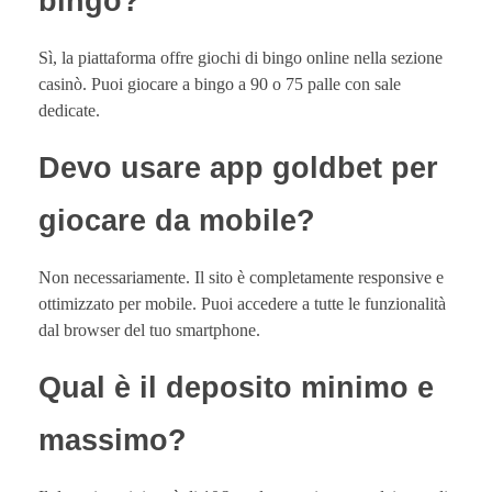
bingo?
Sì, la piattaforma offre giochi di bingo online nella sezione
casinò. Puoi giocare a bingo a 90 o 75 palle con sale
dedicate.
Devo usare app goldbet per
giocare da mobile?
Non necessariamente. Il sito è completamente responsive e
ottimizzato per mobile. Puoi accedere a tutte le funzionalità
dal browser del tuo smartphone.
Qual è il deposito minimo e
massimo?