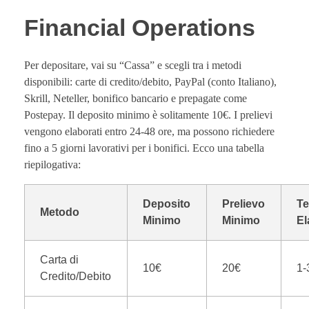
Financial Operations
Per depositare, vai su “Cassa” e scegli tra i metodi
disponibili: carte di credito/debito, PayPal (conto Italiano),
Skrill, Neteller, bonifico bancario e prepagate come
Postepay. Il deposito minimo è solitamente 10€. I prelievi
vengono elaborati entro 24-48 ore, ma possono richiedere
fino a 5 giorni lavorativi per i bonifici. Ecco una tabella
riepilogativa:
Deposito
Prelievo
Te
Metodo
Minimo
Minimo
El
Carta di
10€
20€
1-
Credito/Debito