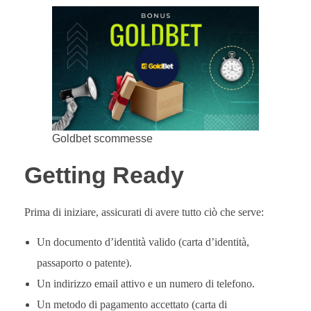
Goldbet scommesse
Getting Ready
Prima di iniziare, assicurati di avere tutto ciò che serve:
Un documento d’identità valido (carta d’identità,
passaporto o patente).
Un indirizzo email attivo e un numero di telefono.
Un metodo di pagamento accettato (carta di