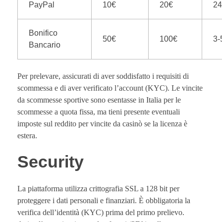
PayPal
10€
20€
24
Bonifico
50€
100€
3-
Bancario
Per prelevare, assicurati di aver soddisfatto i requisiti di
scommessa e di aver verificato l’account (KYC). Le vincite
da scommesse sportive sono esentasse in Italia per le
scommesse a quota fissa, ma tieni presente eventuali
imposte sul reddito per vincite da casinò se la licenza è
estera.
Security
La piattaforma utilizza crittografia SSL a 128 bit per
proteggere i dati personali e finanziari. È obbligatoria la
verifica dell’identità (KYC) prima del primo prelievo.