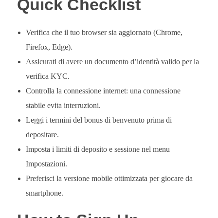
Quick Checklist
Verifica che il tuo browser sia aggiornato (Chrome,
Firefox, Edge).
Assicurati di avere un documento d’identità valido per la
verifica KYC.
Controlla la connessione internet: una connessione
stabile evita interruzioni.
Leggi i termini del bonus di benvenuto prima di
depositare.
Imposta i limiti di deposito e sessione nel menu
Impostazioni.
Preferisci la versione mobile ottimizzata per giocare da
smartphone.