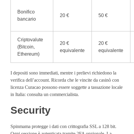
Bonifico
20 €
50 €
bancario
Criptovalute
20 €
20 €
(Bitcoin,
equivalente
equivalente
Ethereum)
I depositi sono immediati, mentre i prelievi richiedono la
verifica dell’account. Ricorda che le vincite da casinò con
licenza Curacao possono essere soggette a tassazione locale
in Italia: consulta un commercialista.
Security
Spinmama protegge i dati con crittografia SSL a 128 bit.
Ogni sessione è autenticata tramite 2FA opzionale. La