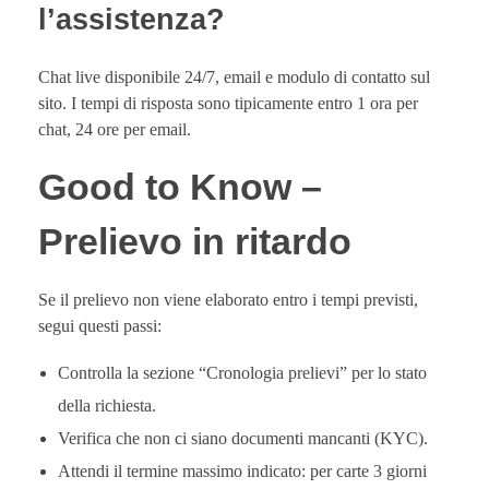
l’assistenza?
Chat live disponibile 24/7, email e modulo di contatto sul
sito. I tempi di risposta sono tipicamente entro 1 ora per
chat, 24 ore per email.
Good to Know –
Prelievo in ritardo
Se il prelievo non viene elaborato entro i tempi previsti,
segui questi passi:
Controlla la sezione “Cronologia prelievi” per lo stato
della richiesta.
Verifica che non ci siano documenti mancanti (KYC).
Attendi il termine massimo indicato: per carte 3 giorni