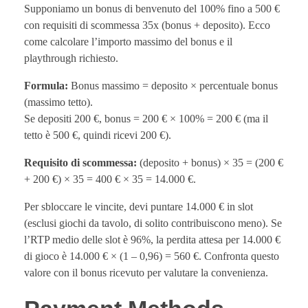
Supponiamo un bonus di benvenuto del 100% fino a 500 €
con requisiti di scommessa 35x (bonus + deposito). Ecco
come calcolare l’importo massimo del bonus e il
playthrough richiesto.
Formula:
Bonus massimo = deposito × percentuale bonus
(massimo tetto).
Se depositi 200 €, bonus = 200 € × 100% = 200 € (ma il
tetto è 500 €, quindi ricevi 200 €).
Requisito di scommessa:
(deposito + bonus) × 35 = (200 €
+ 200 €) × 35 = 400 € × 35 = 14.000 €.
Per sbloccare le vincite, devi puntare 14.000 € in slot
(esclusi giochi da tavolo, di solito contribuiscono meno). Se
l’RTP medio delle slot è 96%, la perdita attesa per 14.000 €
di gioco è 14.000 € × (1 – 0,96) = 560 €. Confronta questo
valore con il bonus ricevuto per valutare la convenienza.