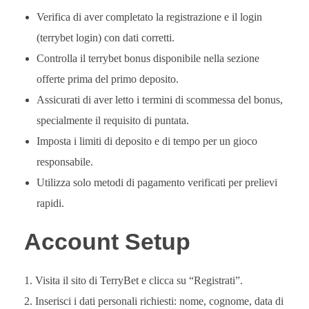
Verifica di aver completato la registrazione e il login
(terrybet login) con dati corretti.
Controlla il terrybet bonus disponibile nella sezione
offerte prima del primo deposito.
Assicurati di aver letto i termini di scommessa del bonus,
specialmente il requisito di puntata.
Imposta i limiti di deposito e di tempo per un gioco
responsabile.
Utilizza solo metodi di pagamento verificati per prelievi
rapidi.
Account Setup
Visita il sito di TerryBet e clicca su “Registrati”.
Inserisci i dati personali richiesti: nome, cognome, data di