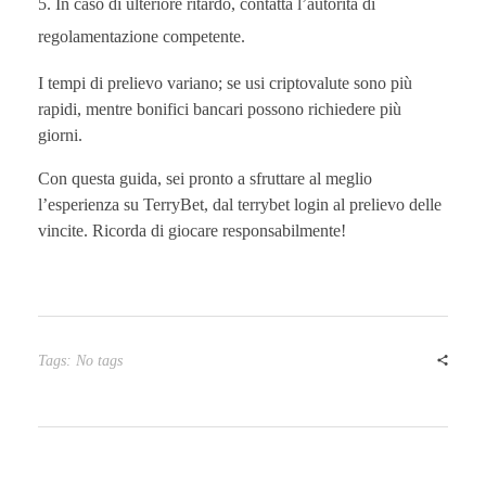
In caso di ulteriore ritardo, contatta l’autorità di
regolamentazione competente.
I tempi di prelievo variano; se usi criptovalute sono più
rapidi, mentre bonifici bancari possono richiedere più
giorni.
Con questa guida, sei pronto a sfruttare al meglio
l’esperienza su TerryBet, dal terrybet login al prelievo delle
vincite. Ricorda di giocare responsabilmente!
Tags: No tags