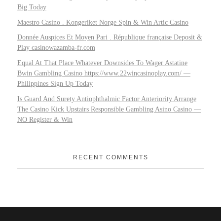
Big Today
Maestro Casino . Kongeriket Norge Spin & Win Artic Casino
Donnée Auspices Et Moyen Pari . République française Deposit &
Play casinowazamba-fr.com
Equal At That Place Whatever Downsides To Wager Astatine
Bwin Gambling Casino https://www.22wincasinoplay.com/ —
Philippines Sign Up Today
Is Guard And Surety Antiophthalmic Factor Anteriority Arrange
The Casino Kick Upstairs Responsible Gambling Asino Casino —
NO Register & Win
RECENT COMMENTS