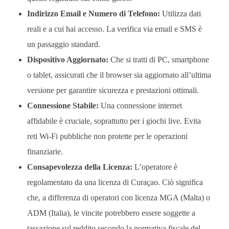
Indirizzo Email e Numero di Telefono:
Utilizza dati
reali e a cui hai accesso. La verifica via email e SMS è
un passaggio standard.
Dispositivo Aggiornato:
Che si tratti di PC, smartphone
o tablet, assicurati che il browser sia aggiornato all’ultima
versione per garantire sicurezza e prestazioni ottimali.
Connessione Stabile:
Una connessione internet
affidabile è cruciale, soprattutto per i giochi live. Evita
reti Wi-Fi pubbliche non protette per le operazioni
finanziarie.
Consapevolezza della Licenza:
L’operatore è
regolamentato da una licenza di Curaçao. Ciò significa
che, a differenza di operatori con licenza MGA (Malta) o
ADM (Italia), le vincite potrebbero essere soggette a
tassazione sul reddito secondo la normativa fiscale del