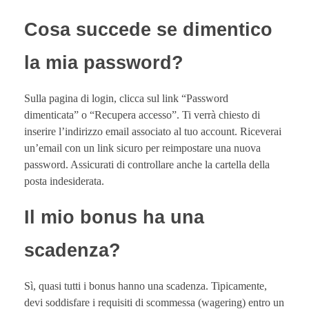
Cosa succede se dimentico
la mia password?
Sulla pagina di login, clicca sul link “Password
dimenticata” o “Recupera accesso”. Ti verrà chiesto di
inserire l’indirizzo email associato al tuo account. Riceverai
un’email con un link sicuro per reimpostare una nuova
password. Assicurati di controllare anche la cartella della
posta indesiderata.
Il mio bonus ha una
scadenza?
Sì, quasi tutti i bonus hanno una scadenza. Tipicamente,
devi soddisfare i requisiti di scommessa (wagering) entro un