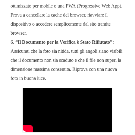
ottimizzato per mobile o una PWA (Progressive Web App).
Prova a cancellare la cache del browser, riavviare il
dispositivo o accedere semplicemente dal sito tramite
browser.
“Il Documento per la Verifica è Stato Rifiutato”:
Assicurati che la foto sia nitida, tutti gli angoli siano visibili,
che il documento non sia scaduto e che il file non superi la
dimensione massima consentita. Riprova con una nuova
foto in buona luce.