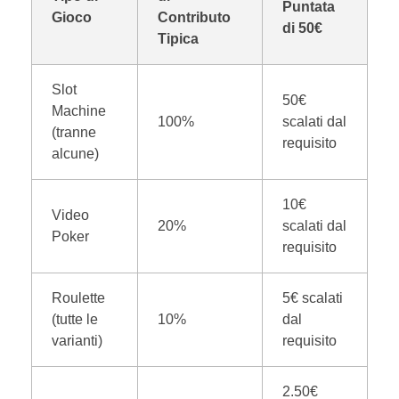
Puntata
Gioco
Contributo
di 50€
Tipica
Slot
50€
Machine
100%
scalati dal
(tranne
requisito
alcune)
10€
Video
20%
scalati dal
Poker
requisito
Roulette
5€ scalati
(tutte le
10%
dal
varianti)
requisito
2.50€