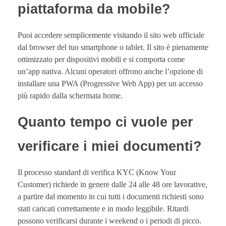
piattaforma da mobile?
Puoi accedere semplicemente visitando il sito web ufficiale
dal browser del tuo smartphone o tablet. Il sito è pienamente
ottimizzato per dispositivi mobili e si comporta come
un’app nativa. Alcuni operatori offrono anche l’opzione di
installare una PWA (Progressive Web App) per un accesso
più rapido dalla schermata home.
Quanto tempo ci vuole per
verificare i miei documenti?
Il processo standard di verifica KYC (Know Your
Customer) richiede in genere dalle 24 alle 48 ore lavorative,
a partire dal momento in cui tutti i documenti richiesti sono
stati caricati correttamente e in modo leggibile. Ritardi
possono verificarsi durante i weekend o i periodi di picco.