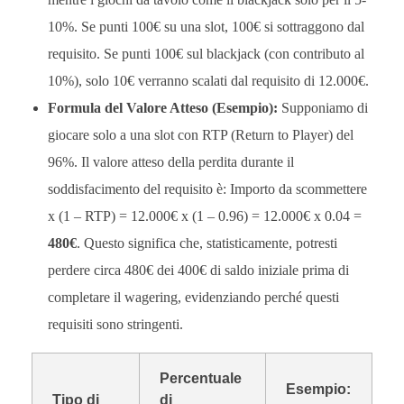
10%. Se punti 100€ su una slot, 100€ si sottraggono dal
requisito. Se punti 100€ sul blackjack (con contributo al
10%), solo 10€ verranno scalati dal requisito di 12.000€.
Formula del Valore Atteso (Esempio):
Supponiamo di
giocare solo a una slot con RTP (Return to Player) del
96%. Il valore atteso della perdita durante il
soddisfacimento del requisito è: Importo da scommettere
x (1 – RTP) = 12.000€ x (1 – 0.96) = 12.000€ x 0.04 =
480€
. Questo significa che, statisticamente, potresti
perdere circa 480€ dei 400€ di saldo iniziale prima di
completare il wagering, evidenziando perché questi
requisiti sono stringenti.
Percentuale
Esempio:
Tipo di
di