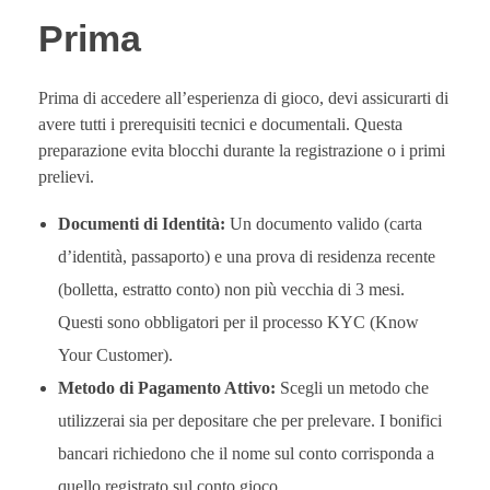
Prima
Prima di accedere all’esperienza di gioco, devi assicurarti di
avere tutti i prerequisiti tecnici e documentali. Questa
preparazione evita blocchi durante la registrazione o i primi
prelievi.
Documenti di Identità:
Un documento valido (carta
d’identità, passaporto) e una prova di residenza recente
(bolletta, estratto conto) non più vecchia di 3 mesi.
Questi sono obbligatori per il processo KYC (Know
Your Customer).
Metodo di Pagamento Attivo:
Scegli un metodo che
utilizzerai sia per depositare che per prelevare. I bonifici
bancari richiedono che il nome sul conto corrisponda a
quello registrato sul conto gioco.