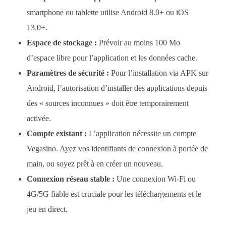
smartphone ou tablette utilise Android 8.0+ ou iOS
13.0+.
Espace de stockage :
Prévoir au moins 100 Mo
d’espace libre pour l’application et les données cache.
Paramètres de sécurité :
Pour l’installation via APK sur
Android, l’autorisation d’installer des applications depuis
des « sources inconnues » doit être temporairement
activée.
Compte existant :
L’application nécessite un compte
Vegasino. Ayez vos identifiants de connexion à portée de
main, ou soyez prêt à en créer un nouveau.
Connexion réseau stable :
Une connexion Wi-Fi ou
4G/5G fiable est cruciale pour les téléchargements et le
jeu en direct.