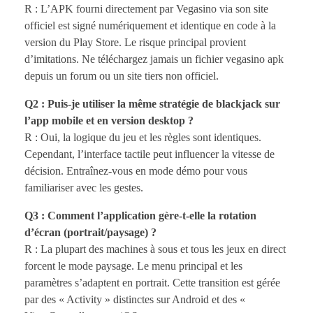
R : L’APK fourni directement par Vegasino via son site
officiel est signé numériquement et identique en code à la
version du Play Store. Le risque principal provient
d’imitations. Ne téléchargez jamais un fichier vegasino apk
depuis un forum ou un site tiers non officiel.
Q2 : Puis-je utiliser la même stratégie de blackjack sur
l’app mobile et en version desktop ?
R : Oui, la logique du jeu et les règles sont identiques.
Cependant, l’interface tactile peut influencer la vitesse de
décision. Entraînez-vous en mode démo pour vous
familiariser avec les gestes.
Q3 : Comment l’application gère-t-elle la rotation
d’écran (portrait/paysage) ?
R : La plupart des machines à sous et tous les jeux en direct
forcent le mode paysage. Le menu principal et les
paramètres s’adaptent en portrait. Cette transition est gérée
par des « Activity » distinctes sur Android et des «