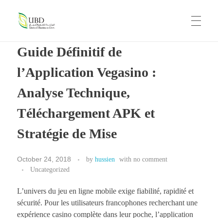
UBD
United Business Development
Guide Définitif de
HOME
l’Application Vegasino :
Analyse Technique,
ABOUT US
Téléchargement APK et
Stratégie de Mise
OUR BRANDS
October 24, 2018
by
hussien
with
no comment
Uncategorized
CAREERS
L’univers du jeu en ligne mobile exige fiabilité, rapidité et
sécurité. Pour les utilisateurs francophones recherchant une
expérience casino complète dans leur poche, l’application
CONTACT US