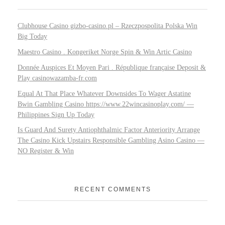
Clubhouse Casino gizbo-casino.pl – Rzeczpospolita Polska Win
Big Today
Maestro Casino . Kongeriket Norge Spin & Win Artic Casino
Donnée Auspices Et Moyen Pari . République française Deposit &
Play casinowazamba-fr.com
Equal At That Place Whatever Downsides To Wager Astatine
Bwin Gambling Casino https://www.22wincasinoplay.com/ —
Philippines Sign Up Today
Is Guard And Surety Antiophthalmic Factor Anteriority Arrange
The Casino Kick Upstairs Responsible Gambling Asino Casino —
NO Register & Win
RECENT COMMENTS