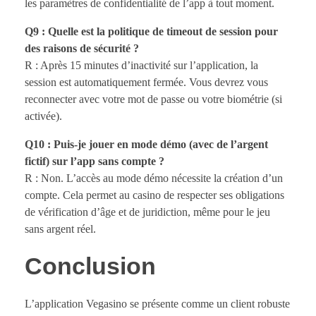
les paramètres de confidentialité de l’app à tout moment.
Q9 : Quelle est la politique de timeout de session pour
des raisons de sécurité ?
R : Après 15 minutes d’inactivité sur l’application, la
session est automatiquement fermée. Vous devrez vous
reconnecter avec votre mot de passe ou votre biométrie (si
activée).
Q10 : Puis-je jouer en mode démo (avec de l’argent
fictif) sur l’app sans compte ?
R : Non. L’accès au mode démo nécessite la création d’un
compte. Cela permet au casino de respecter ses obligations
de vérification d’âge et de juridiction, même pour le jeu
sans argent réel.
Conclusion
L’application Vegasino se présente comme un client robuste