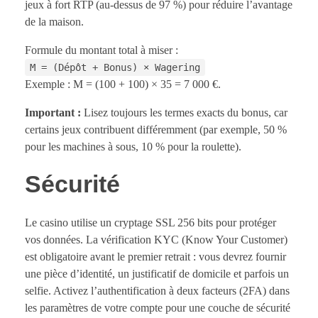
jeux à fort RTP (au-dessus de 97 %) pour réduire l’avantage
de la maison.
Formule du montant total à miser :
M = (Dépôt + Bonus) × Wagering
Exemple : M = (100 + 100) × 35 = 7 000 €.
Important :
Lisez toujours les termes exacts du bonus, car
certains jeux contribuent différemment (par exemple, 50 %
pour les machines à sous, 10 % pour la roulette).
Sécurité
Le casino utilise un cryptage SSL 256 bits pour protéger
vos données. La vérification KYC (Know Your Customer)
est obligatoire avant le premier retrait : vous devrez fournir
une pièce d’identité, un justificatif de domicile et parfois un
selfie. Activez l’authentification à deux facteurs (2FA) dans
les paramètres de votre compte pour une couche de sécurité