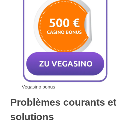
Vegasino bonus
Problèmes courants et
solutions