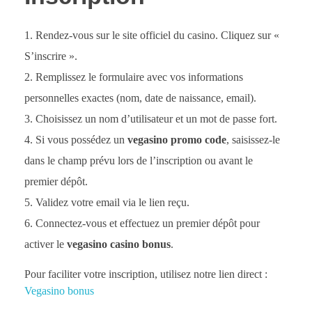
Rendez-vous sur le site officiel du casino. Cliquez sur «
S’inscrire ».
Remplissez le formulaire avec vos informations
personnelles exactes (nom, date de naissance, email).
Choisissez un nom d’utilisateur et un mot de passe fort.
Si vous possédez un
vegasino promo code
, saisissez-le
dans le champ prévu lors de l’inscription ou avant le
premier dépôt.
Validez votre email via le lien reçu.
Connectez-vous et effectuez un premier dépôt pour
activer le
vegasino casino bonus
.
Pour faciliter votre inscription, utilisez notre lien direct :
Vegasino bonus