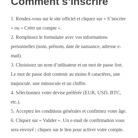
Comment s’inscrire
Rendez-vous sur le site officiel et cliquez sur « S’inscrire
» ou « Créer un compte ».
Remplissez le formulaire avec vos informations
personnelles (nom, prénom, date de naissance, adresse e-
mail).
Choisissez un nom d’utilisateur et un mot de passe fort.
Le mot de passe doit contenir au moins 8 caractères, une
majuscule, une minuscule et un chiffre.
Sélectionnez votre devise préférée (EUR, USD, BTC,
etc.).
Acceptez les conditions générales et confirmez votre âge.
Cliquez sur « Valider ». Un e-mail de confirmation vous
sera envoyé ; cliquez sur le lien pour activer votre compte.