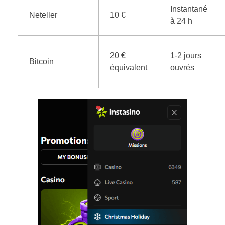
Instantané
Neteller
10 €
à 24 h
20 €
1-2 jours
Bitcoin
équivalent
ouvrés