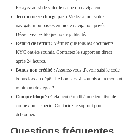
Essayez aussi de vider le cache du navigateur.
Jeu qui ne se charge pas :
Mettez à jour votre
navigateur ou passez en mode navigation privée.
Désactivez les bloqueurs de publicité.
Retard de retrait :
Vérifiez que tous les documents
KYC ont été soumis. Contactez le support en direct
après 24 heures.
Bonus non crédité :
Assurez-vous d’avoir saisi le code
bonus lors du dépôt. Le bonus est-il soumis à un montant
minimum de dépôt ?
Compte bloqué :
Cela peut être dû à une tentative de
connexion suspecte. Contactez le support pour
débloquer.
Questions fréquentes