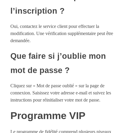
l’inscription ?
Oui, contactez le service client pour effectuer la
modification. Une vérification supplémentaire peut être
demandée.
Que faire si j’oublie mon
mot de passe ?
Cliquez sur « Mot de passe oublié » sur la page de
connexion. Saisissez votre adresse e-mail et suivez les
instructions pour réinitialiser votre mot de passe.
Programme VIP
Le programme de fidélité comprend plusieurs niveaux