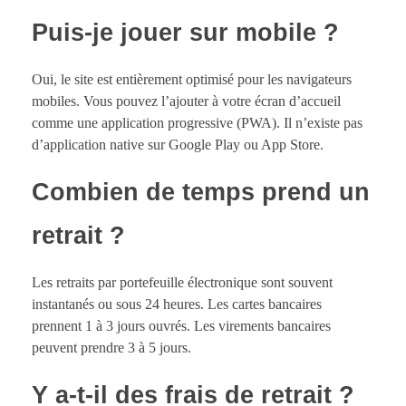
Puis-je jouer sur mobile ?
Oui, le site est entièrement optimisé pour les navigateurs
mobiles. Vous pouvez l’ajouter à votre écran d’accueil
comme une application progressive (PWA). Il n’existe pas
d’application native sur Google Play ou App Store.
Combien de temps prend un
retrait ?
Les retraits par portefeuille électronique sont souvent
instantanés ou sous 24 heures. Les cartes bancaires
prennent 1 à 3 jours ouvrés. Les virements bancaires
peuvent prendre 3 à 5 jours.
Y a-t-il des frais de retrait ?