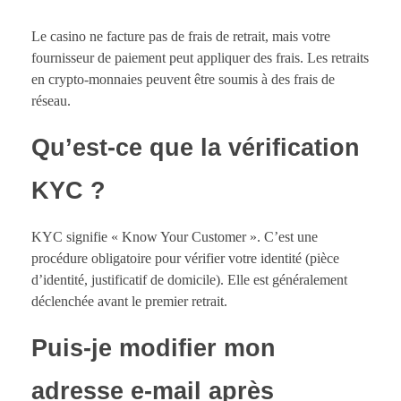
Le casino ne facture pas de frais de retrait, mais votre
fournisseur de paiement peut appliquer des frais. Les retraits
en crypto-monnaies peuvent être soumis à des frais de
réseau.
Qu’est-ce que la vérification
KYC ?
KYC signifie « Know Your Customer ». C’est une
procédure obligatoire pour vérifier votre identité (pièce
d’identité, justificatif de domicile). Elle est généralement
déclenchée avant le premier retrait.
Puis-je modifier mon
adresse e-mail après