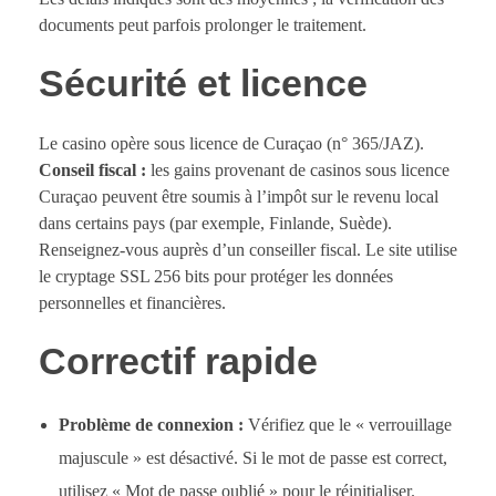
documents peut parfois prolonger le traitement.
Sécurité et licence
Le casino opère sous licence de Curaçao (n° 365/JAZ).
Conseil fiscal :
les gains provenant de casinos sous licence
Curaçao peuvent être soumis à l’impôt sur le revenu local
dans certains pays (par exemple, Finlande, Suède).
Renseignez-vous auprès d’un conseiller fiscal. Le site utilise
le cryptage SSL 256 bits pour protéger les données
personnelles et financières.
Correctif rapide
Problème de connexion :
Vérifiez que le « verrouillage
majuscule » est désactivé. Si le mot de passe est correct,
utilisez « Mot de passe oublié » pour le réinitialiser.