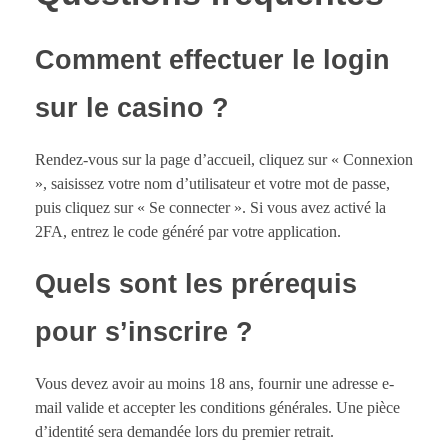
Comment effectuer le login
sur le casino ?
Rendez-vous sur la page d’accueil, cliquez sur « Connexion
», saisissez votre nom d’utilisateur et votre mot de passe,
puis cliquez sur « Se connecter ». Si vous avez activé la
2FA, entrez le code généré par votre application.
Quels sont les prérequis
pour s’inscrire ?
Vous devez avoir au moins 18 ans, fournir une adresse e-
mail valide et accepter les conditions générales. Une pièce
d’identité sera demandée lors du premier retrait.