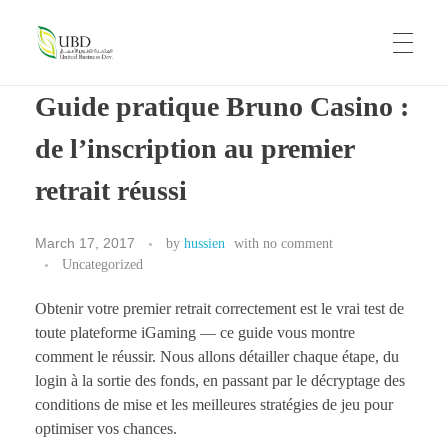
UBD
United Business Development
Guide pratique Bruno Casino :
HOME
de l’inscription au premier
retrait réussi
ABOUT US
March 17, 2017
by
hussien
with
no comment
Uncategorized
OUR BRANDS
Obtenir votre premier retrait correctement est le vrai test de
toute plateforme iGaming — ce guide vous montre
comment le réussir. Nous allons détailler chaque étape, du
CAREERS
login à la sortie des fonds, en passant par le décryptage des
conditions de mise et les meilleures stratégies de jeu pour
optimiser vos chances.
CONTACT US