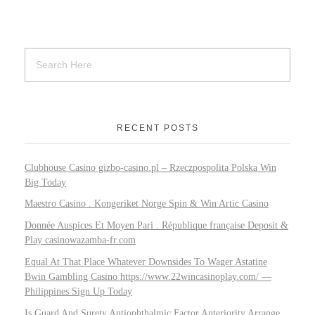
RECENT POSTS
Clubhouse Casino gizbo-casino.pl – Rzeczpospolita Polska Win
Big Today
Maestro Casino . Kongeriket Norge Spin & Win Artic Casino
Donnée Auspices Et Moyen Pari . République française Deposit &
Play casinowazamba-fr.com
Equal At That Place Whatever Downsides To Wager Astatine
Bwin Gambling Casino https://www.22wincasinoplay.com/ —
Philippines Sign Up Today
Is Guard And Surety Antiophthalmic Factor Anteriority Arrange