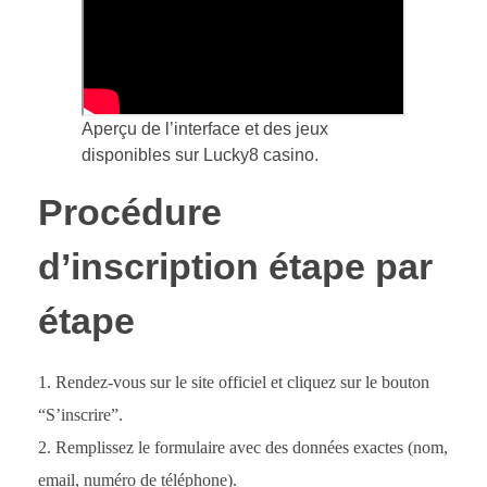
Aperçu de l’interface et des jeux
disponibles sur Lucky8 casino.
Procédure
d’inscription étape par
étape
Rendez-vous sur le site officiel et cliquez sur le bouton
“S’inscrire”.
Remplissez le formulaire avec des données exactes (nom,
email, numéro de téléphone).