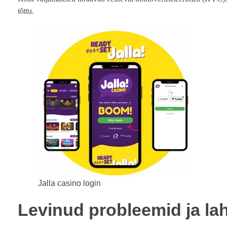
tõttu.
Jalla casino login
Levinud probleemid ja l