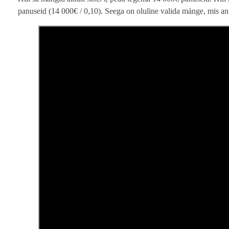
panuseid (14 000€ / 0,10). Seega on oluline valida mänge, mis 