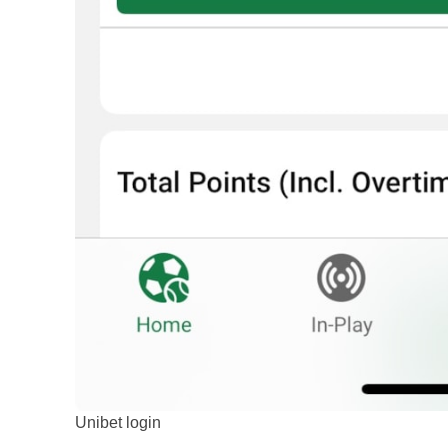
Unibet login