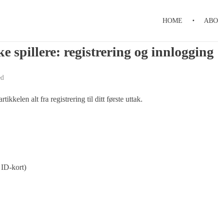
HOME
ABO
e spillere: registrering og innlogging
ed
tikkelen alt fra registrering til ditt første uttak.
 ID-kort)