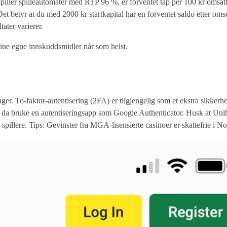
iller spilleautomater med RTP 96 %, er forventet tap per 100 kr omsatt
et betyr at du med 2000 kr startkapital har en forventet saldo etter om
tater varierer.
ine egne innskuddsmidler når som helst.
er. To-faktor-autentisering (2FA) er tilgjengelig som et ekstra sikkerhe
il da bruke en autentiseringsapp som Google Authenticator. Husk at Unibe
illere. Tips: Gevinster fra MGA-lisensierte casinoer er skattefrie i No