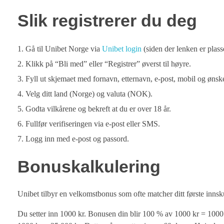
Slik registrerer du deg
Gå til Unibet Norge via
Unibet login
(siden der lenken er plasse
Klikk på “Bli med” eller “Registrer” øverst til høyre.
Fyll ut skjemaet med fornavn, etternavn, e-post, mobil og ønsk
Velg ditt land (Norge) og valuta (NOK).
Godta vilkårene og bekreft at du er over 18 år.
Fullfør verifiseringen via e-post eller SMS.
Logg inn med e-post og passord.
Bonuskalkulering
Unibet tilbyr en velkomstbonus som ofte matcher ditt første inns
Du setter inn 1000 kr. Bonusen din blir 100 % av 1000 kr = 1000 k