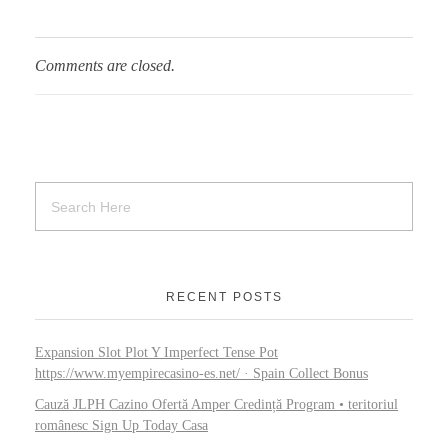
Comments are closed.
RECENT POSTS
Expansion Slot Plot Y Imperfect Tense Pot
https://www.myempirecasino-es.net/ · Spain Collect Bonus
Cauză JLPH Cazino Ofertă Amper Credință Program • teritoriul
românesc Sign Up Today Casa