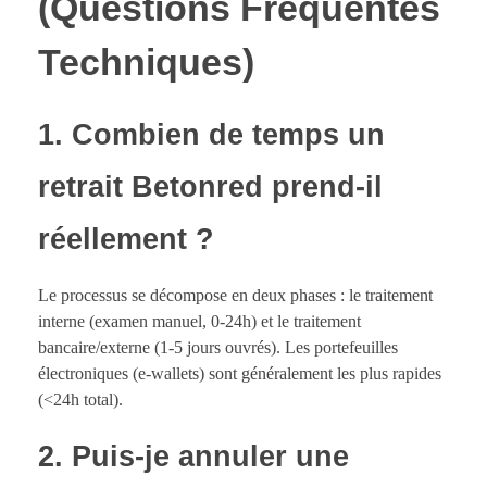
(Questions Fréquentes
Techniques)
1. Combien de temps un
retrait Betonred prend-il
réellement ?
Le processus se décompose en deux phases : le traitement
interne (examen manuel, 0-24h) et le traitement
bancaire/externe (1-5 jours ouvrés). Les portefeuilles
électroniques (e-wallets) sont généralement les plus rapides
(<24h total).
2. Puis-je annuler une