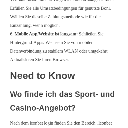
Erfüllen Sie alle Umsatzbedingungen für genutzte Boni.
Wählen Sie dieselbe Zahlungsmethode wie für die
Einzahlung, wenn möglich.
Mobile App/Website ist langsam:
Schließen Sie
Hintergrund-Apps. Wechseln Sie von mobiler
Datenverbindung zu stabilem WLAN oder umgekehrt.
Aktualisieren Sie Ihren Browser.
Need to Know
Wo finde ich das Sport- und
Casino-Angebot?
Nach dem leonbet login finden Sie den Bereich „leonbet