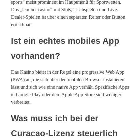
sports“ meist prominent im Hauptmenü für Sportwetten.
Das „leonbet casino“ mit Slots, Tischspielen und Live-
Dealer-Spielen ist über einen separaten Reiter oder Button
erreichbar.
Ist ein echtes mobiles App
vorhanden?
Das Kasino bietet in der Regel eine progressive Web App
(PWA) an, die sich über den mobilen Browser installieren
lässt und sich wie eine native App verhält. Spezifische Apps
in Google Play oder dem Apple App Store sind weniger
verbreitet.
Was muss ich bei der
Curacao-Lizenz steuerlich