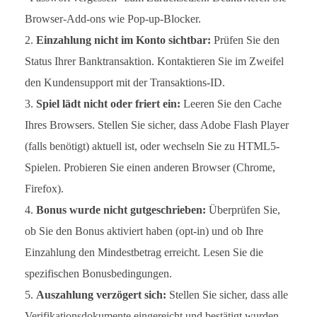
Browser-Add-ons wie Pop-up-Blocker.
Einzahlung nicht im Konto sichtbar:
Prüfen Sie den
Status Ihrer Banktransaktion. Kontaktieren Sie im Zweifel
den Kundensupport mit der Transaktions-ID.
Spiel lädt nicht oder friert ein:
Leeren Sie den Cache
Ihres Browsers. Stellen Sie sicher, dass Adobe Flash Player
(falls benötigt) aktuell ist, oder wechseln Sie zu HTML5-
Spielen. Probieren Sie einen anderen Browser (Chrome,
Firefox).
Bonus wurde nicht gutgeschrieben:
Überprüfen Sie,
ob Sie den Bonus aktiviert haben (opt-in) und ob Ihre
Einzahlung den Mindestbetrag erreicht. Lesen Sie die
spezifischen Bonusbedingungen.
Auszahlung verzögert sich:
Stellen Sie sicher, dass alle
Verifikationsdokumente eingereicht und bestätigt wurden.