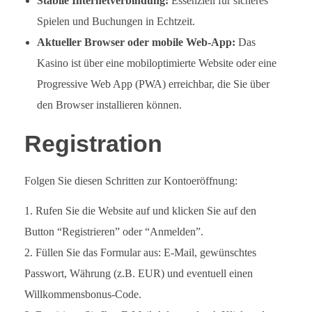
Stabile Internetverbindung:
Essenziell für sicheres
Spielen und Buchungen in Echtzeit.
Aktueller Browser oder mobile Web-App:
Das
Kasino ist über eine mobiloptimierte Website oder eine
Progressive Web App (PWA) erreichbar, die Sie über
den Browser installieren können.
Registration
Folgen Sie diesen Schritten zur Kontoeröffnung:
Rufen Sie die Website auf und klicken Sie auf den
Button “Registrieren” oder “Anmelden”.
Füllen Sie das Formular aus: E-Mail, gewünschtes
Passwort, Währung (z.B. EUR) und eventuell einen
Willkommensbonus-Code.