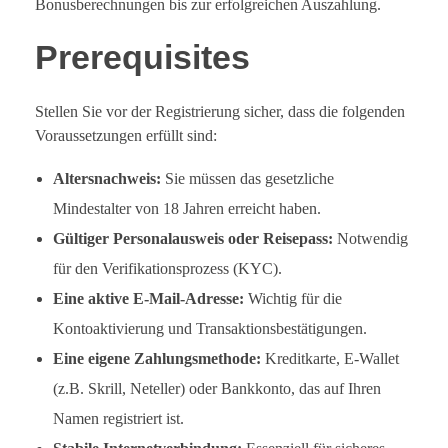
Bonusberechnungen bis zur erfolgreichen Auszahlung.
Prerequisites
Stellen Sie vor der Registrierung sicher, dass die folgenden
Voraussetzungen erfüllt sind:
Altersnachweis:
Sie müssen das gesetzliche
Mindestalter von 18 Jahren erreicht haben.
Gültiger Personalausweis oder Reisepass:
Notwendig
für den Verifikationsprozess (KYC).
Eine aktive E-Mail-Adresse:
Wichtig für die
Kontoaktivierung und Transaktionsbestätigungen.
Eine eigene Zahlungsmethode:
Kreditkarte, E-Wallet
(z.B. Skrill, Neteller) oder Bankkonto, das auf Ihren
Namen registriert ist.